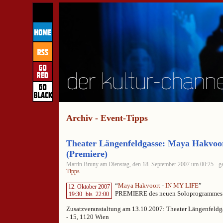
Archiv - Event-Tipps
Theater Längenfeldgasse: Maya Hakvoor
(Premiere)
Martin Bruny am Dienstag, den 18. September 2007 um 00:25 · ge
Tipps
“
Maya Hakvoort
-
IN MY LIFE
”
12. Oktober 2007
PREMIERE des neuen Soloprogrammes a
19:30
bis
22:00
Zusatzveranstaltung am 13.10.2007: Theater Längenfeldg
- 15, 1120 Wien