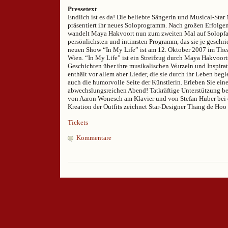
Pressetext
Endlich ist es da! Die beliebte Sängerin und Musical-Sta
präsentiert ihr neues Soloprogramm. Nach großen Erfolge
wandelt Maya Hakvoort nun zum zweiten Mal auf Solopfa
persönlichsten und intimsten Programm, das sie je geschrie
neuen Show “In My Life” ist am 12. Oktober 2007 im Thea
Wien. “In My Life” ist ein Streifzug durch Maya Hakvoort
Geschichten über ihre musikalischen Wurzeln und Inspir
enthält vor allem aber Lieder, die sie durch ihr Leben begl
auch die humorvolle Seite der Künstlerin. Erleben Sie ei
abwechslungsreichen Abend! Tatkräftige Unterstützung
von Aaron Wonesch am Klavier und von Stefan Huber bei d
Kreation der Outfits zeichnet Star-Designer Thang de Hoo 
Tickets
Kommentare