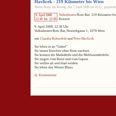
Havlicek - 219 Kilometer bis Wien
Martin Bruny am Montag, den 7. April 2008 um 10:12 · gespeiche
Volkstheater
/Rote Bar: 219 Kilometer bi
9. April 2008
Konzert
22:30
bis
23:30
9. April 2008, 22.30 Uhr
Volkstheater/Rote Bar, Neustiftgasse 1; 1070 Wien
mit
Claudia Rohnefeld
und
Peter Havlicek
Sie leben in an “Grätzl”.
Sie lassen Kirschen ohne Kern wachsen.
Sie kennen die Maikäferln und die Mehlwurmheferln.
Sie singen vom Bussi und vom Gspusi.
Sie wollen alt und blad werden.
Sie leben den Wiener Blues.
Kommentare