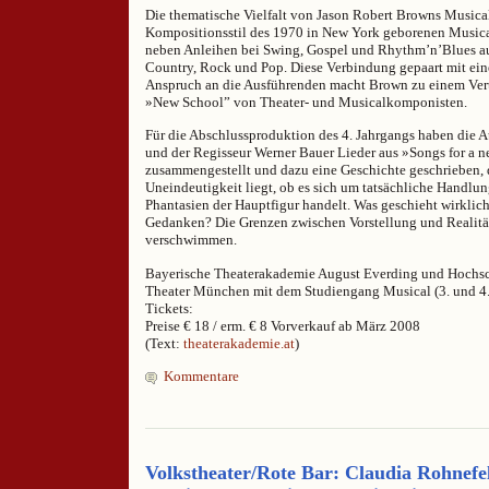
Die thematische Vielfalt von Jason Robert Browns Musicals
Kompositionsstil des 1970 in New York geborenen Musical
neben Anleihen bei Swing, Gospel und Rhythm’n’Blues a
Country, Rock und Pop. Diese Verbindung gepaart mit ei
Anspruch an die Ausführenden macht Brown zu einem Vert
»New School” von Theater- und Musicalkomponisten.
Für die Abschlussproduktion des 4. Jahrgangs haben die A
und der Regisseur Werner Bauer Lieder aus »Songs for a 
zusammengestellt und dazu eine Geschichte geschrieben, d
Uneindeutigkeit liegt, ob es sich um tatsächliche Handlu
Phantasien der Hauptfigur handelt. Was geschieht wirklic
Gedanken? Die Grenzen zwischen Vorstellung und Realitä
verschwimmen.
Bayerische Theaterakademie August Everding und Hochsc
Theater München mit dem Studiengang Musical (3. und 4.
Tickets:
Preise € 18 / erm. € 8 Vorverkauf ab März 2008
(Text:
theaterakademie.at
)
Kommentare
Volkstheater/Rote Bar: Claudia Rohnefe