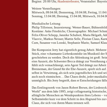
Beginn: 20:00 Uhr,
Akademietheater
, Veranstalter: Bayer
Weitere Vorstellungen:
Mittwoch, 09.04.08, Donnerstag, 10.04.08, Freitag, 11.04.
Sonntag, 13.04.08, Dienstag, 15.04.08, Mittwoch, 16.04.0
Musikalische Leitung:
Philip Tillotson; Inszenierung: Werner Bauer; Bühnenbild
Kostüme: Anke Friedrichs; Choreographie: Michael Schm
Felix-Oliver Schepp, Jannike Schubert, Maria Helgath, Ad
Vlaovic, Markus Neisser, Martin Selle, Florian Claus, Kar
Curn, Susanne von Lonski, Stephanie Marin; Samuel Klau
Der Komponist Jerry hat eigentlich genug Arbeit. Mehrere
Stück, eine »charmante Liebeskomödie im Musikstil der S
geschrieben zu werden. Doch die Ablenkung ist groß: Sein
eine Auszeit, die Schwester Becca drängt zur Versöhnung d
fühlt sich vernachlässigt, sein Agent Ted drängt zur Arbeit
Brenneman, der Grund für die Ehe-Auszeit, spielt sich auf. 
selbst in Verwirrung, als sich sein jugendliches Ich und sei
auch noch einmischen… Das Chaos droht, jeder musikali
unmöglich. Bis Jerry begreift, dass er Entscheidungen fä
Das Erstlingswerk von Jason Robert Brown, der Liederzyk
World” aus dem Jahr 1995, zeigt collagenartig historische,
alltägliche Menschen an Wendepunkten ihres Lebens – vo
Selbstmörder kurz vor dem Schritt in den Abgrund bis zur
Claus, die sich von ihrem Mann trennen will.