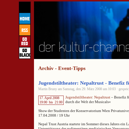
Archiv - Event-Tipps
Jugendstiltheater: Nepaltrust - Benefiz 
Martin Bruny am Samstag, den 29. März 2008 um 10:03 · gespeic
Jugendstiltheater
:
Nepaltrust
– Benefiz f
17. April 2008
durch die Welt der Musicals«
19:00
bis
21:00
Show der Studenten der Konservatorium Wien Privatuniver
17.04.2008 / 19 Uhr
Nepal Trust Austria startete im Sommer dieses Jahres ein L
Unterstützung der rudimentären medizinischen Versorgun