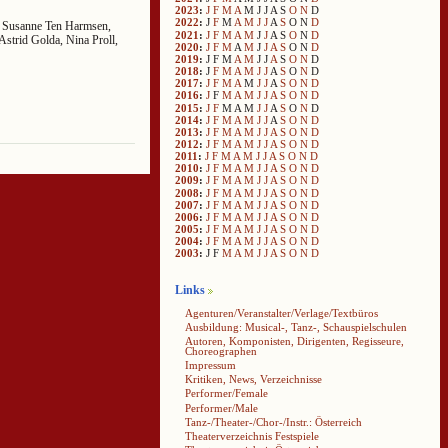
2023
:
J
F
M
A
M
J
J
A
S
O
N
D
2022
:
J
F
M
A
M
J
J
A
S
O
N
D
a, Susanne Ten Harmsen,
2021
:
J
F
M
A
M
J
J
A
S
O
N
D
strid Golda, Nina Proll,
2020
:
J
F
M
A
M
J
J
A
S
O
N
D
2019
:
J
F
M
A
M
J
J
A
S
O
N
D
2018
:
J
F
M
A
M
J
J
A
S
O
N
D
2017
:
J
F
M
A
M
J
J
A
S
O
N
D
2016
:
J
F
M
A
M
J
J
A
S
O
N
D
2015
:
J
F
M
A
M
J
J
A
S
O
N
D
2014
:
J
F
M
A
M
J
J
A
S
O
N
D
2013
:
J
F
M
A
M
J
J
A
S
O
N
D
2012
:
J
F
M
A
M
J
J
A
S
O
N
D
2011
:
J
F
M
A
M
J
J
A
S
O
N
D
2010
:
J
F
M
A
M
J
J
A
S
O
N
D
2009
:
J
F
M
A
M
J
J
A
S
O
N
D
2008
:
J
F
M
A
M
J
J
A
S
O
N
D
2007
:
J
F
M
A
M
J
J
A
S
O
N
D
2006
:
J
F
M
A
M
J
J
A
S
O
N
D
2005
:
J
F
M
A
M
J
J
A
S
O
N
D
2004
:
J
F
M
A
M
J
J
A
S
O
N
D
2003
:
J
F
M
A
M
J
J
A
S
O
N
D
Links
Agenturen/Veranstalter/Verlage/Textbüros
Ausbildung: Musical-, Tanz-, Schauspielschulen
Autoren, Komponisten, Dirigenten, Regisseure,
Choreographen
Impressum
Kritiken, News, Verzeichnisse
Performer/Female
Performer/Male
Tanz-/Theater-/Chor-/Instr.: Österreich
Theaterverzeichnis Festspiele