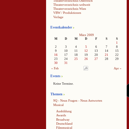
Theaterverzeichnis Österreich
Theaterverzeichnis weltweit
Theaterverzeichnis Wien
VBW / Produktionen
Verlage
Eventkalender
März 2009
M
D
M
D
F
S
S
1
2
3
4
5
6
7
8
9
10
11
12
13
14
15
16
17
18
19
20
21
22
23
24
25
26
27
28
29
30
31
« Feb
Apr »
Events
Keine Termine.
Themen
9Q - Neun Fragen - Neun Antworten
Musical
Ausbildung
Awards
Broadway
Deutschland
Filmmusical