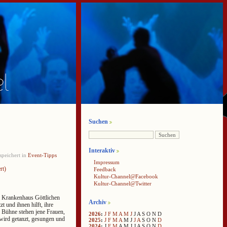
Suchen
Interaktiv
peichert in
Event-Tipps
Impressum
rt)
Feedback
Kultur-Channel@Facebook
Kultur-Channel@Twitter
m Krankenhaus Göttlichen
Archiv
t und ihnen hilft, ihre
r Bühne stehen jene Frauen,
2026
:
J
F
M
A
M
J
J
A
S
O
N
D
 wird getanzt, gesungen und
2025
:
J
F
M
A
M
J
J
A
S
O
N
D
2024
:
J
F
M
A
M
J
J
A
S
O
N
D