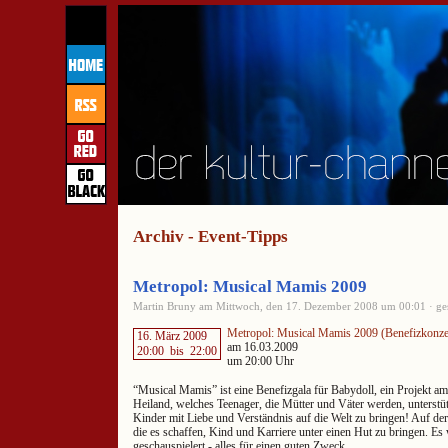
Archiv - Event-Tipps
Metropol: Musical Mamis 2009
Martin Bruny am Mittwoch, den 17. Dezember 2008 um 00:01 · ges
Metropol: Musical Mamis 2009 (Benefizkonze
16. März 2009
am 16.03.2009
20:00
bis
22:00
um 20:00 Uhr
“Musical Mamis” ist eine Benefizgala für Babydoll, ein Projekt a
Heiland, welches Teenager, die Mütter und Väter werden, unterstütz
Kinder mit Liebe und Verständnis auf die Welt zu bringen! Auf de
die es schaffen, Kind und Karriere unter einen Hut zu bringen. Es
geschauspielert - alles für einen guten Zweck.