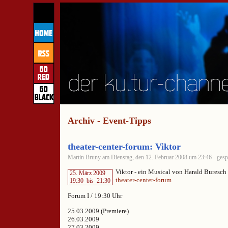
Archiv - Event-Tipps
theater-center-forum: Viktor
Martin Bruny am Dienstag, den 12. Februar 2008 um 23:46 · gesp
Viktor - ein Musical von Harald Buresch
25. März 2009
theater-center-forum
19:30
bis
21:30
Forum I / 19:30 Uhr
25.03.2009 (Premiere)
26.03.2009
27.03.2009