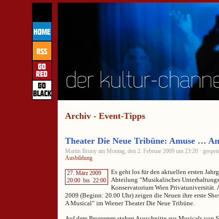
Archiv - Event-Tipps
Theater Die Neue Tribüne: Amuse … Am
Martin Bruny am Montag, den 2. Februar 2009 um 23:20 · gespeic
Ausbildung
Es geht los für den aktuellen ersten Jahr
27. März 2009
Abteilung “Musikalisches Unterhaltungs
20:00
bis
22:00
Konservatorium Wien Privatuniversität.
2009 (Beginn: 20.00 Uhr) zeigen die Neuen ihre erste S
A Musical” im Wiener Theater Die Neue Tribüne.
Auf dem Programm stehen Ausschnitte aus Musicals von 