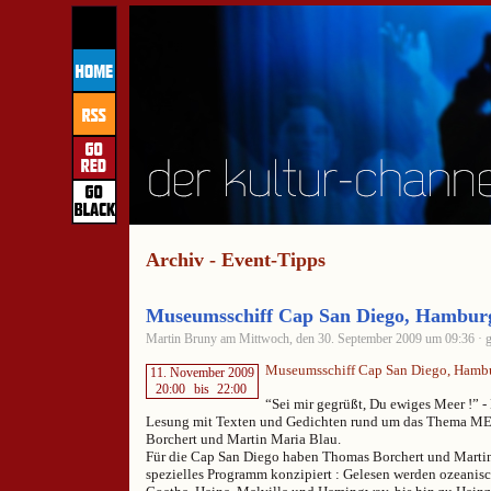
Archiv - Event-Tipps
Museumsschiff Cap San Diego, Hamburg
Martin Bruny am Mittwoch, den 30. September 2009 um 09:36 · g
Museumsschiff Cap San Diego, Hambu
11. November 2009
20:00
bis
22:00
“Sei mir gegrüßt, Du ewiges Meer !” -
Lesung mit Texten und Gedichten rund um das Thema M
Borchert und Martin Maria Blau.
Für die Cap San Diego haben Thomas Borchert und Martin
spezielles Programm konzipiert : Gelesen werden ozeanis