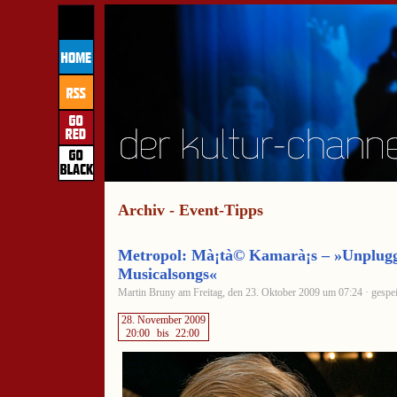
Archiv - Event-Tipps
Metropol: Mà¡tà© Kamarà¡s – »Unplug
Musicalsongs«
Martin Bruny am Freitag, den 23. Oktober 2009 um 07:24 · gespei
28. November 2009
20:00
bis
22:00