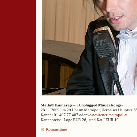
Mà¡tà© Kamarà¡s – »Unplugged Musicalsongs«
28.11.2009 um 20 Uhr im Metropol, Hernalser Hauptstr. 5
Karten: 01-407 77 407 oder
www.wiener-metropol.at
Kartenpreise: Loge EUR 26,- und Kat I EUR 19,-
Kommentare