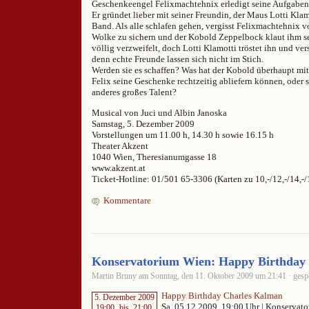
Geschenkeengel Felixmachtehnix erledigt seine Aufgaben
Er gründet lieber mit seiner Freundin, der Maus Lotti Kla
Band. Als alle schlafen gehen, vergisst Felixmachtehnix vo
Wolke zu sichern und der Kobold Zeppelbock klaut ihm sei
völlig verzweifelt, doch Lotti Klamotti tröstet ihn und ver
denn echte Freunde lassen sich nicht im Stich.
Werden sie es schaffen? Was hat der Kobold überhaupt mi
Felix seine Geschenke rechtzeitig abliefern können, oder 
anderes großes Talent?
Musical von Juci und Albin Janoska
Samstag, 5. Dezember 2009
Vorstellungen um 11.00 h, 14.30 h sowie 16.15 h
Theater Akzent
1040 Wien, Theresianumgasse 18
www.akzent.at
Ticket-Hotline: 01/501 65-3306 (Karten zu 10,-/12,-/14,-/
Kommentare
Konservatorium Wien: Happy Birthday
Martin Bruny am Sonntag, den 11. Oktober 2009 um 21:41 · gespe
Happy Birthday Charles Kalman
5. Dezember 2009
Sa, 05.12.2009, 19:00 Uhr | Konservat
19:00
bis
21:00