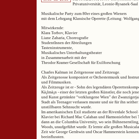
Privatuniversität, Leonie-Rysanek-Saal
Musikalische Party zum 80er eines großen Wieners
mit dem Lehrgang Klassische Operette (Leitung: Wolfgan
Mitwirkende:
Klara Torbov, Klavier
Liane Zaharia, Choreografie
StudentInnen der Abteilungen
Tasteninstrumente,
Musikalisches Unterhaltungstheater
in Zusammenarbeit mit der
Theodor Kramer Gesellschaft für Exilforschung
Charles Kalman ist Zeitgenosse und Zeitzeuge.
Als Zeitgenosse komponiert er Orchestermusik und Instru
und Filmmusiken.
Als Zeitzeuge ist er - Sohn des legendären Operettenkom
Kà¡lmà¡n - einer der letzten großen Künstler, die noch jen
und Kunst getränkte “verklungene Wien” der Zwanzigerjahr
Stadt als Teenager verlassen musste und sie für ihn seither
unstillbaren Sehnsucht wurde.
Im amerikanischen Exil studierte an der Riverdale School
Klavier bei Richard Mac Calahan und Harmonielehre bei 
dann an die Columbia University, wo sein Bühnenerstling
Woods, uraufgeführt wurde. Er lernte alle großen Musical
Zeit wie George Gershwin und Oscar Hammerstein kennen,
beeinflussten.