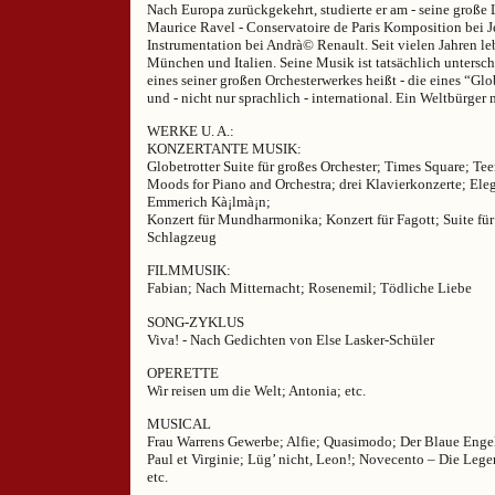
Nach Europa zurückgekehrt, studierte er am - seine große 
Maurice Ravel - Conservatoire de Paris Komposition bei J
Instrumentation bei Andrà© Renault. Seit vielen Jahren l
München und Italien. Seine Musik ist tatsächlich unterschi
eines seiner großen Orchesterwerkes heißt - die eines “Glob
und - nicht nur sprachlich - international. Ein Weltbürger
WERKE U. A.:
KONZERTANTE MUSIK:
Globetrotter Suite für großes Orchester; Times Square; Te
Moods for Piano and Orchestra; drei Klavierkonzerte; El
Emmerich Kà¡lmà¡n;
Konzert für Mundharmonika; Konzert für Fagott; Suite für
Schlagzeug
FILMMUSIK:
Fabian; Nach Mitternacht; Rosenemil; Tödliche Liebe
SONG-ZYKLUS
Viva! - Nach Gedichten von Else Lasker-Schüler
OPERETTE
Wir reisen um die Welt; Antonia; etc.
MUSICAL
Frau Warrens Gewerbe; Alfie; Quasimodo; Der Blaue Engel
Paul et Virginie; Lüg’ nicht, Leon!; Novecento – Die Leg
etc.