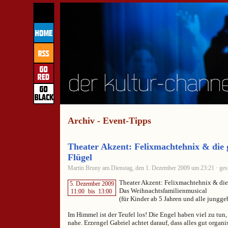
Archiv - Event-Tipps
Theater Akzent: Felixmachtehnix & die 
Flügel
Martin Bruny am Dienstag, den 1. Dezember 2009 um 23:21 · ges
Theater Akzent: Felixmachtehnix & die
5. Dezember 2009
Das Weihnachtsfamilienmusical
11:00
bis
13:00
(für Kinder ab 5 Jahren und alle jungg
Im Himmel ist der Teufel los! Die Engel haben viel zu tun
nahe. Erzengel Gabriel achtet darauf, dass alles gut organisi