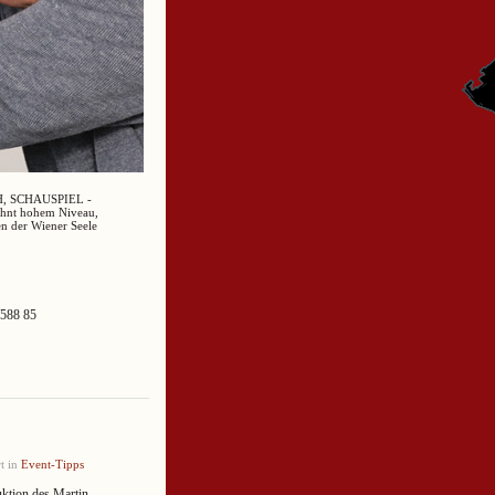
ÄH, SCHAUSPIEL -
ohnt hohem Niveau,
en der Wiener Seele
/588 85
t in
Event-Tipps
uktion des Martin