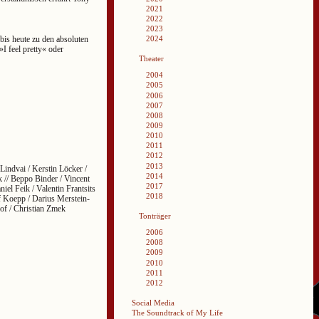
2021
2022
2023
bis heute zu den absoluten
2024
I feel pretty« oder
Theater
2004
2005
2006
2007
2008
2009
2010
2011
2012
2013
Lindvai / Kerstin Löcker /
2014
k // Beppo Binder / Vincent
2017
iel Feik / Valentin Frantsits
2018
f Koepp / Darius Merstein-
of / Christian Zmek
Tonträger
2006
2008
2009
2010
2011
2012
Social Media
The Soundtrack of My Life