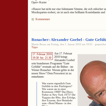
Oper« Kurier
»Hauser hat nicht nur eine fulminante Stimme, die sich stilsicher un
Musiksparten erobert, sie ist auch eine brilliante Komödiantin und
Kommentare
Ronacher: Alexander Goebel - Gute Gefüh
Martin Bruny am Freitag, den 1. Januar 2010 um 10:01 · gespeiche
Tipps
Am 17. Februar
17. Februar 2010
2010 bringt
19:30
bis
21:30
Alexander Goebel
sein brandneues Programm “Gute
Gefühle” erstmals auf die Bühne - im
Wiener Ronacher. Worum gehts in der
neuen Show? Dem Pressetext ist zu
entnehmen:
Was waren eigentlich Gute
Gefühle in den Fünfzigern?
Wie waren sie in einer
Kommune 1968? Das Disco-
Fieber in New York 1975? Die
Yuppies der 80er, ihre Erfolge,
ihre Exzesse, ihre Heimkehr
zum »Hotel Mama« in den
90ern.