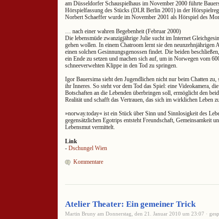
am Düsseldorfer Schauspielhaus im November 2000 führte Bauers
Hörspielfassung des Stücks (DLR Berlin 2001) in der Hörspielreg
Norbert Schaeffer wurde im November 2001 als Hörspiel des Mon
… nach einer wahren Begebenheit (Februar 2000)
Die lebensmüde zwanzigjährige Julie sucht im Internet Gleichgesinn
gehen wollen. In einem Chatroom lernt sie den neunzehnjährigen 
einen solchen Gesinnungsgenossen findet. Die beiden beschließe
ein Ende zu setzen und machen sich auf, um in Norwegen vom 60
schneeverwehten Klippe in den Tod zu springen.
Igor Bauersima sieht den Jugendlichen nicht nur beim Chatten zu, s
ihr Inneres. So steht vor dem Tod das Spiel: eine Videokamera, die 
Botschaften an die Lebenden überbringen soll, ermöglicht den bei
Realität und schafft das Vertrauen, das sich im wirklichen Leben 
»norway.today« ist ein Stück über Sinn und Sinnlosigkeit des Leb
gegensätzlichen Egotrips entsteht Freundschaft, Gemeinsamkeit un
Lebensmut vermittelt.
Link
-
Dschungel Wien
Kommentare
Atelier Theater: Ein gemeiner Trick
Martin Bruny am Donnerstag, den 21. Januar 2010 um 23:07 · gesp