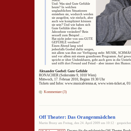
Und: Was sind Gute Gefühle
heute? In welchen
unglaublichen Situationen
entstehen sie, wodurch werden
sie ausgelöst, wie einfach, aber
auch wie kompliziert können
sie sein? Und wie haben sich
Gute Gefühle über die
Jahrzehnte verändert? Rein
sexuell zum Beispiel …
Hat nicht jeder von uns GUTE
GEFÜHLE verdient?
Einen Abend lang wird
jedenfalls Goebel dafür sorgen,
mit allem was ihm zur Verfügung steht: MUSIK, SCHM
und vor allem mit einem grandiosen Programm. Auf gew
spricht er über Undenkbares, geht auch gern in die Untief
und trifft dort Freund und Feind - aber immer den Humor.
Alexander Goebel: Gute Gefühle
RONACHER (Seilerstätte 9, 1010 Wien)
Mittwoch, 17. Februar 2010, Beginn 19.30 Uhr
Tickets und Infos: www.musicalvienna.at, www.wien-ticket.at, 01
Kommentare (3)
Off Theater: Das Orangenmädchen
Martin Bruny am Freitag, den 24. April 2009 um 10:12 · gespeicher
Dacapo für die erfolgreiche Off-Theater-Prod