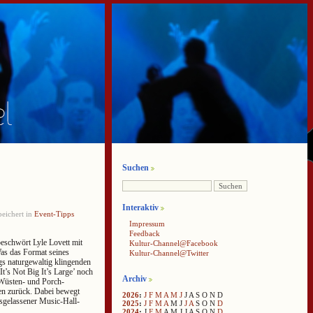
Suchen
Interaktiv
eichert in
Event-Tipps
Impressum
Feedback
beschwört Lyle Lovett mit
Kultur-Channel@Facebook
as das Format seines
Kultur-Channel@Twitter
gs naturgewaltig klingenden
t’s Not Big It’s Large’ noch
Archiv
 Wüsten- und Porch-
en zurück. Dabei bewegt
2026
:
J
F
M
A
M
J
J
A
S
O
N
D
sgelassener Music-Hall-
2025
:
J
F
M
A
M
J
J
A
S
O
N
D
2024
:
J
F
M
A
M
J
J
A
S
O
N
D