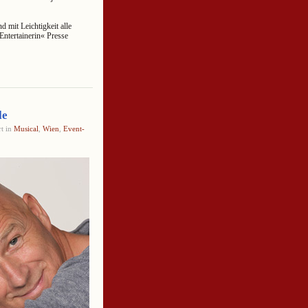
d mit Leichtigkeit alle
 Entertainerin« Presse
le
rt in
Musical
,
Wien
,
Event-