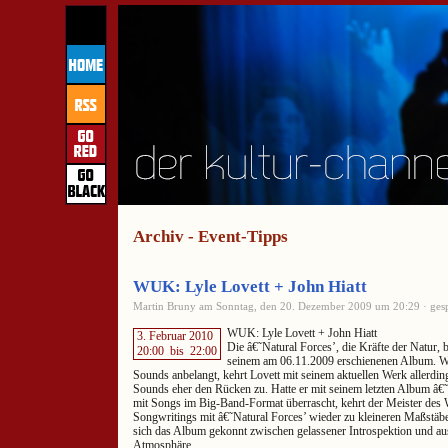
Archiv - Event-Tipps
WUK: Lyle Lovett + John Hiatt
Martin Bruny am Sonntag, den 20. Dezember 2009 um 20:29 · gesp
WUK: Lyle Lovett + John Hiatt
3. Februar 2010
Die â€˜Natural Forces’, die Kräfte der Natur, 
20:00
bis
22:00
seinem am 06.11.2009 erschienenen Album. W
Sounds anbelangt, kehrt Lovett mit seinem aktuellen Werk allerdin
Sounds eher den Rücken zu. Hatte er mit seinem letzten Album â€˜I
mit Songs im Big-Band-Format überrascht, kehrt der Meister des
Songwritings mit â€˜Natural Forces’ wieder zu kleineren Maßstäb
sich das Album gekonnt zwischen gelassener Introspektion und au
Atmosphäre.