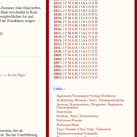
2023
:
J
F
M
A
M
J
J
A
S
O
N
D
2022
:
J
F
M
A
M
J
J
A
S
O
N
D
Nominee John Hiatt treffen
2021
:
J
F
M
A
M
J
J
A
S
O
N
D
Hiatt verschmilzt in Rock,
2020
:
J
F
M
A
M
J
J
A
S
O
N
D
vergleichlichen Art und
2019
:
J
F
M
A
M
J
J
A
S
O
N
D
 der Extraklasse sorgen.
2018
:
J
F
M
A
M
J
J
A
S
O
N
D
2017
:
J
F
M
A
M
J
J
A
S
O
N
D
2016
:
J
F
M
A
M
J
J
A
S
O
N
D
2015
:
J
F
M
A
M
J
J
A
S
O
N
D
32
2014
:
J
F
M
A
M
J
J
A
S
O
N
D
2013
:
J
F
M
A
M
J
J
A
S
O
N
D
2012
:
J
F
M
A
M
J
J
A
S
O
N
D
2011
:
J
F
M
A
M
J
J
A
S
O
N
D
2010
:
J
F
M
A
M
J
J
A
S
O
N
D
2009
:
J
F
M
A
M
J
J
A
S
O
N
D
2008
:
J
F
M
A
M
J
J
A
S
O
N
D
2007
:
J
F
M
A
M
J
J
A
S
O
N
D
2006
:
J
F
M
A
M
J
J
A
S
O
N
D
2005
:
J
F
M
A
M
J
J
A
S
O
N
D
2004
:
J
F
M
A
M
J
J
A
S
O
N
D
ert in
Event-Tipps
2003
:
J
F
M
A
M
J
J
A
S
O
N
D
Links
Agenturen/Veranstalter/Verlage/Textbüros
Ausbildung: Musical-, Tanz-, Schauspielschulen
Autoren, Komponisten, Dirigenten, Regisseure,
Choreographen
Impressum
Kritiken, News, Verzeichnisse
Performer/Female
Performer/Male
Tanz-/Theater-/Chor-/Instr.: Österreich
ersima, das als
Theaterverzeichnis Festspiele
rde. Bei der Uraufführung