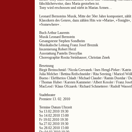
fälschlicherweise, dass Maria gestorben ist.
Tony wird erschossen und stirbt in Marias Armen…
Leonard Bernsteins Musik, Mitte der 50er Jahre komponiert, zählt 
Klassikern des Genres, dazu zählen Hits wie »Maria«, »Tonight«, »
»Somewhere« .
Buch Arthur Laurents
Musik Leonard Bernstein
Gesangstexte Stephen Sondheim
Musikalische Leitung Franz Josef Breznik
Inszenierung Robert Herzl
Ausstattung Pantelis Dessyllas
Choreographie Rosita Steinhauser, Christian Zmek
Besetzung
Birgit Breinschmid / Nicola Grevanek / Ines Hengl-Pirker / Katrin 
Julia Melcher / Bettina Reifschneider / Rita Sereinig / Maricel Wöl
Bueno / Eleftherios Chladt / Michael Clauder / Ramin Dustdar / Dan
/ Thomas Huber / Karsten Kammeier / Albert Kessler / Franz Jose
MacLeod / Klaus Ofczarek / Richard Schmetterer / Rudolf Wasserl
Stadttheater
Premiere 13. 02. 2010
Termine Datum Uhrzeit
Sa 13.02.2010 19:30
So 14.02.2010 15:00
Fr 19.02.2010 19:30
Sa 27.02.2010 19:30
So 28.02.2010 15:00