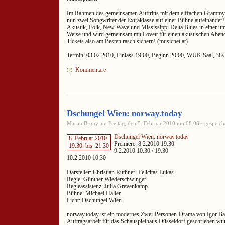
Im Rahmen des gemeinsamen Auftritts mit dem elffachen Grammy-
nun zwei Songwriter der Extraklasse auf einer Bühne aufeinander! 
Akustik, Folk, New Wave und Mississippi Delta Blues in einer un
Weise und wird gemeinsam mit Lovett für einen akustischen Abend
Tickets also am Besten rasch sichern! (musicnet.at)
Termin: 03.02.2010, Einlass 19:00, Beginn 20:00, WUK Saal, 38/
Kommentare
Dschungel Wien: norway.today
Martin Bruny am Freitag, den 5. Februar 2010 um 08:08 · gespeich
Dschungel Wien: norway.today
8. Februar 2010
Premiere: 8.2.2010 19:30
19:30
bis
21:30
9.2.2010 10:30 / 19:30
10.2.2010 10:30
Darsteller: Christian Ruthner, Felicitas Lukas
Regie: Günther Wiederschwinger
Regieassistenz: Julia Grevenkamp
Bühne: Michael Haller
Licht: Dschungel Wien
norway.today ist ein modernes Zwei-Personen-Drama von Igor Bau
Auftragsarbeit für das Schauspielhaus Düsseldorf geschrieben wu