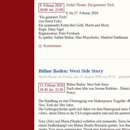
Atelier Theater: Ein gemeiner Trick
9. Februar 2010
20:00
bis
22:00
9. bis 27. Februar 2010
“Ein gemeiner Trick”
von David Foley
Ein spannender Krimi über Geld, Macht und Mord.
Regie: Dany Sigel
Regieassitenz: Peter Fernbach
Es spielen: Sabine Muhar, Max Mayerhofer, Manfred Stadlmann
Kommentare
Bühne Baden: West Side Story
Martin Bruny am Freitag, den 14. August 2009 um 09:35 · gespeich
Bühne Baden: West Side Story
13. Februar 2010
Nach einer Idee von Jerome Robbins - Deuts
19:30
bis
22:30
Prawy
Die Handlung ist eine Übertragung von Shakespeares Tragödie »R
New York der 50er Jahre.
Die Liebesgeschichte spielt sich dabei vor dem Hintergrund eines 
»Jets«, deren Eltern in die USA eingewandert sind und die puerto
Tony (Jets) und Maria (Sharks) verlieben sich ineinander. Tonys be
einem Straßenkampf von Marias Bruder Bernardo getötet. Aus Rac
nieder. Tony muss untertauchen. Durch eine Verkettung von Missv