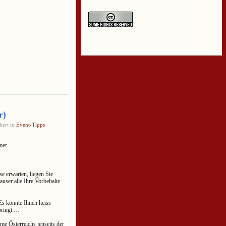
r)
hert in
Event-Tipps
mer
e erwarten, liegen Sie
user alle Ihre Vorbehalte
 Es könnte Ihnen heiss
bringt …
me Österreichs jenseits der