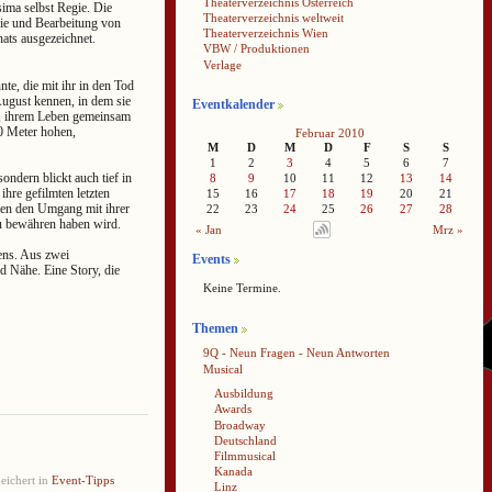
Theaterverzeichnis Österreich
ima selbst Regie. Die
Theaterverzeichnis weltweit
ie und Bearbeitung von
Theaterverzeichnis Wien
ats ausgezeichnet.
VBW / Produktionen
Verlage
te, die mit ihr in den Tod
August kennen, in dem sie
Eventkalender
n, ihrem Leben gemeinsam
0 Meter hohen,
Februar 2010
M
D
M
D
F
S
S
1
2
3
4
5
6
7
ondern blickt auch tief in
8
9
10
11
12
13
14
ihre gefilmten letzten
15
16
17
18
19
20
21
den den Umgang mit ihrer
22
23
24
25
26
27
28
zu bewähren haben wird.
« Jan
Mrz »
ens. Aus zwei
Events
d Nähe. Eine Story, die
Keine Termine.
Themen
9Q - Neun Fragen - Neun Antworten
Musical
Ausbildung
Awards
Broadway
Deutschland
Filmmusical
Kanada
eichert in
Event-Tipps
Linz