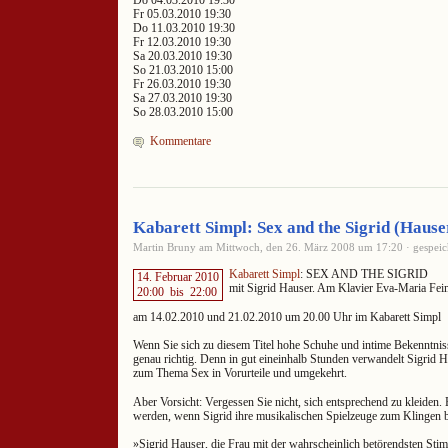
Do 04.03.2010 19:30
Fr 05.03.2010 19:30
Do 11.03.2010 19:30
Fr 12.03.2010 19:30
Sa 20.03.2010 19:30
So 21.03.2010 15:00
Fr 26.03.2010 19:30
Sa 27.03.2010 19:30
So 28.03.2010 15:00
Kommentare
Kabarett Simpl: Sex and the Sigrid (Hause
Martin Bruny am Mittwoch, den 26. März 2008 um 17:20 · gespeic
Kabarett Simpl
: SEX AND THE SIGRID
14. Februar 2010
mit Sigrid Hauser. Am Klavier Eva-Maria Fei
20:00
bis
22:00
am 14.02.2010 und 21.02.2010 um 20.00 Uhr im Kabarett Simpl
Wenn Sie sich zu diesem Titel hohe Schuhe und intime Bekenntniss
genau richtig. Denn in gut eineinhalb Stunden verwandelt Sigrid Ha
zum Thema Sex in Vorurteile und umgekehrt.
Aber Vorsicht: Vergessen Sie nicht, sich entsprechend zu kleiden.
werden, wenn Sigrid ihre musikalischen Spielzeuge zum Klingen 
»Sigrid Hauser, die Frau mit der wahrscheinlich betörendsten Stim