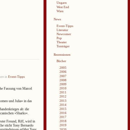
Ungarn
West End
Wien
News
Event-Tipps
Literatur
Newcomer
Pop
Theater
Tonträger
Rezensionen
Bücher
2005
2006
2007
ert in
Event-Tipps
2008
2009
2010
che Fassung von Marcel
2011
2012
2013
omeo und Julia« in das
2014
Bandenkrieges ab: die
2015
ricanischen »Sharks«.
2016
2017
ster Freund, Riff, wird in
2018
he sticht Tony Bernardo
2019
erständnissen erfährt Tony
2020