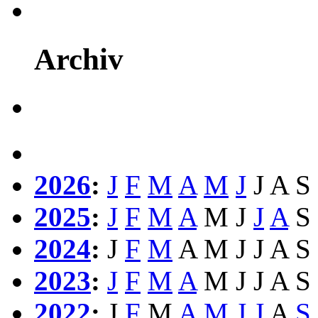
Archiv
2026
:
J
F
M
A
M
J
J
A
S
2025
:
J
F
M
A
M
J
J
A
S
2024
:
J
F
M
A
M
J
J
A
S
2023
:
J
F
M
A
M
J
J
A
S
2022
:
J
F
M
A
M
J
J
A
S