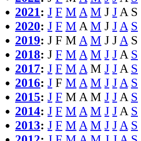
2021
:
J
F
M
A
M
J
J
A
S
2020
:
J
F
M
A
M
J
J
A
S
2019
:
J
F
M
A
M
J
J
A
S
2018
:
J
F
M
A
M
J
J
A
S
2017
:
J
F
M
A
M
J
J
A
S
2016
:
J
F
M
A
M
J
J
A
S
2015
:
J
F
M
A
M
J
J
A
S
2014
:
J
F
M
A
M
J
J
A
S
2013
:
J
F
M
A
M
J
J
A
S
2012
:
J
F
M
A
M
J
J
A
S