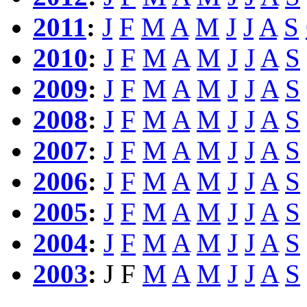
2011
:
J
F
M
A
M
J
J
A
S
2010
:
J
F
M
A
M
J
J
A
S
2009
:
J
F
M
A
M
J
J
A
S
2008
:
J
F
M
A
M
J
J
A
S
2007
:
J
F
M
A
M
J
J
A
S
2006
:
J
F
M
A
M
J
J
A
S
2005
:
J
F
M
A
M
J
J
A
S
2004
:
J
F
M
A
M
J
J
A
S
2003
:
J
F
M
A
M
J
J
A
S