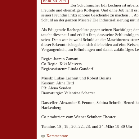
19:30
bis
21:30
Der Schuhmacher Edi Lechner ist arbeitslo
Freunde und ehemaligen Kollegen. Und ohne Job fehlt es
seiner Freundin Fritzi schöne Geschenke zu machen … Aber
Schuld an der ganzen Misere? Die Industrialisierung mit 
Als Edi gerade Rachegelüste gegen seinen Nachfolger, den
taucht dieser auf und erklärt ihm, dass seine Schlussfolge
seien. Denn wer ist wohl Schuld an der Maschinenexistenz
dieser Erkenntnis begeben sich die beiden auf eine Reise 
Vergangenheit, um Erfindungen und damit zukünftiges Le
Regie: Jasmin Zamani
Co-Regie: Kiki Meivers
Regieassistenz: Linda Gondorf
Musik: Lukas Lachnit und Robert Boisits
Kostüm: Alina Dittl
PR: Alena Senden
Dramaturgie: Valentina Scharrer
Darsteller: Alexander E. Fennon, Sabina Schreib, Benedik
Hackenberg
Co-produziert vom Wiener Schubert Theater
Termine: 18., 19., 20., 22., 23. und 24. März 19:30 Uhr
Kommentare