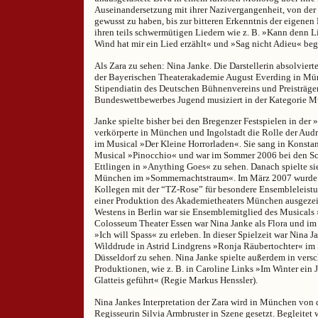
Auseinandersetzung mit ihrer Nazivergangenheit, von der
gewusst zu haben, bis zur bitteren Erkenntnis der eigene
ihren teils schwermütigen Liedern wie z. B. »Kann denn L
Wind hat mir ein Lied erzählt« und »Sag nicht Adieu« begl
Als Zara zu sehen: Nina Janke. Die Darstellerin absolvier
der Bayerischen Theaterakademie August Everding in Mü
Stipendiatin des Deutschen Bühnenvereins und Preisträge
Bundeswettbewerbes Jugend musiziert in der Kategorie Mu
Janke spielte bisher bei den Bregenzer Festspielen in der
verkörperte in München und Ingolstadt die Rolle der Audr
im Musical »Der Kleine Horrorladen«. Sie sang in Konsta
Musical »Pinocchio« und war im Sommer 2006 bei den Sch
Ettlingen in »Anything Goes« zu sehen. Danach spielte si
München im »Sommernachtstraum«. Im März 2007 wurde s
Kollegen mit der “TZ-Rose” für besondere Ensembleleistu
einer Produktion des Akademietheaters München ausgezei
Westens in Berlin war sie Ensemblemitglied des Musicals
Colosseum Theater Essen war Nina Janke als Flora und i
»Ich will Spass« zu erleben. In dieser Spielzeit war Nina Ja
Wilddrude in Astrid Lindgrens »Ronja Räubertochter« im
Düsseldorf zu sehen. Nina Janke spielte außerdem in ver
Produktionen, wie z. B. in Caroline Links »Im Winter ein 
Glatteis geführt« (Regie Markus Henssler).
Nina Jankes Interpretation der Zara wird in München von 
Regisseurin Silvia Armbruster in Szene gesetzt. Begleitet