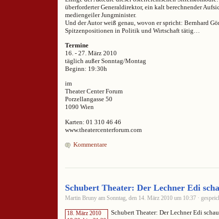
überforderter Generaldirektor, ein kalt berechnender Aufsic
mediengeiler Jungminister.
Und der Autor weiß genau, wovon er spricht: Bernhard Gör
Spitzenpositionen in Politik und Wirtschaft tätig…
Termine
16. - 27. März 2010
täglich außer Sonntag/Montag
Beginn: 19:30h
im
Theater Center Forum
Porzellangasse 50
1090 Wien
Karten: 01 310 46 46
www.theatercenterforum.com
Kommentare
Schubert Theater: Der Lechner Edi scha
Martin Bruny am Sonntag, den 14. März 2010 um 10:37 · gespeic
Schubert Theater: Der Lechner Edi schaut
18. März 2010