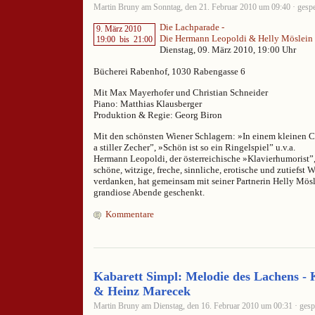
Martin Bruny am Sonntag, den 21. Februar 2010 um 09:40 · gespe
Die Lachparade -
9. März 2010
Die Hermann Leopoldi & Helly Möslein
19:00
bis
21:00
Dienstag, 09. März 2010, 19:00 Uhr
Bücherei Rabenhof, 1030 Rabengasse 6
Mit Max Mayerhofer und Christian Schneider
Piano: Matthias Klausberger
Produktion & Regie: Georg Biron
Mit den schönsten Wiener Schlagern: »In einem kleinen Ca
a stiller Zecher”, »Schön ist so ein Ringelspiel” u.v.a.
Hermann Leopoldi, der österreichische »Klavierhumorist”,
schöne, witzige, freche, sinnliche, erotische und zutiefst 
verdanken, hat gemeinsam mit seiner Partnerin Helly Mö
grandiose Abende geschenkt.
Kommentare
Kabarett Simpl: Melodie des Lachens - 
& Heinz Marecek
Martin Bruny am Dienstag, den 16. Februar 2010 um 00:31 · gesp