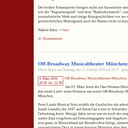
Die beiden Schauspieler bringen nicht nur Ausschnitte a
wie der “Kapuzinergruft” und dem “Radetzkymarsch”, sond
journalistische Werk und einige Kurzgeschichten vor, wo
geschichtlichen Hintergrund auch der Humor nicht zu ku
Nähere Infos –>
hier
Kommentare
Off-Broadway Musicaltheater München:
Martin Bruny am Dienstag, den 23. Februar 2010 um 20:27 · gesp
Off-Broadway Musicaltheater München: 
4. März 2010
20:30
bis
22:30
Am 03. März feiert die One-Woman-Show 
das totale Lied« seine Premiere am neuen Off-Broadway M
München.
Peter Lunds Musical Solo erzählt die Geschichte der arbe
Zarah Leander, die 1947 auf ihrem Gut Lonö in Schweden a
Geburtstag feiert. Wenige Jahre zuvor war sie noch der um
wartet Zara vergebens auf Geburtstagsgäste und Angebote
non grata, in Deutschland mit Berufsverbot belegt, sinnier
unausgelastete Diva in einem furiosen Monolog über ihre 