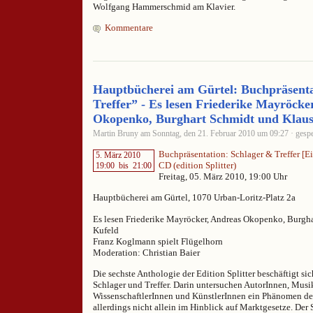
Wolfgang Hammerschmid am Klavier.
Kommentare
Hauptbücherei am Gürtel: Buchpräsenta
Treffer” - Es lesen Friederike Mayröcke
Okopenko, Burghart Schmidt und Klaus
Martin Bruny am Sonntag, den 21. Februar 2010 um 09:27 · gespe
Buchpräsentation: Schlager & Treffer [
5. März 2010
CD (edition Splitter)
19:00
bis
21:00
Freitag, 05. März 2010, 19:00 Uhr
Hauptbücherei am Gürtel, 1070 Urban-Loritz-Platz 2a
Es lesen Friederike Mayröcker, Andreas Okopenko, Burgh
Kufeld
Franz Koglmann spielt Flügelhorn
Moderation: Christian Baier
Die sechste Anthologie der Edition Splitter beschäftigt s
Schlager und Treffer. Darin untersuchen AutorInnen, Musi
WissenschaftlerInnen und KünstlerInnen ein Phänomen de
allerdings nicht allein im Hinblick auf Marktgesetze. Der 