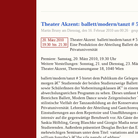
Theater Akzent: ballett/modern/tanzt # 
Martin Bruny am Dienstag, den 16. Februar 2010 um 00:26 · gesp
Theater Akzent: ballett/modern/tanzt # 5
20. März 2010
Eine Produktion der Abteilung Ballett 
19:30
bis
21:30
Privatuniversität
Premiere: Samstag, 20. März 2010, 19.30 Uhr
Weitere Vorstellungen: Sonntag, 21. und Dienstag, 23. Mä
Theater Akzent, Theresianumgasse 18, 1040 Wien
ballett/modern/tanzt # 5 bietet dem Publikum die Gelege
morgen â€” Studierende der beiden Studienzweige Ballet
sowie SchülerInnen der Vorbereitungsklassen â€” in einem
abwechslungsreichen Programm zu sehen. Dieses umfasst 
Bereichen Ballett, Modern Dance sowie Zeitgenössischer T
stilistische Vielfalt der Tanzausbildung an der Konservat
Privatuniversität. Lehrende der Abteilung und Gastchoreo
Einstudierungen aus dem Repertoire und Uraufführungen 
intensiv auf die gegenwärtige Berufswelt vor. Als Gäste de
Saskia Hölbling, Georg Blaschke und Giorgio Madia neue
Studierenden. Außerdem präsentiert Douglas Becker das E
mehrwöchigen Seminars unter dem Titel: variations and i
william forsythe’s â€˜the vile parody of address’.