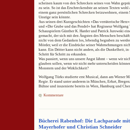
scheinen kaum von den Schrecken seines von Wahn geprä
zu sein. So ist das Erschreckendste an seinen Texten wohl
einem ganz persönlichen Schrecken beizuwohnen, einem S
Unsrige sein könnte.
Aus seinen drei Kurzgeschichten »Das verräterische Herz
und »Die Grube und das Pendel« hat Regisseur Wolfgang
Schauspielern Günther K. Harder und Patrick Jurowski ei
gemacht, der sich mit den Ängsten des Menschen beschäf
nicht von dem Gedanken los, lebendig begraben zu werde
Mörder, weil er die Eindrücke seiner Wahrnehmungen nich
kann. Ein Dritter kann nicht anders, als die Dunkelheit, in 
Schritt für Schritt zu erkunden.
Was passiert, wenn uns unsere Angst lähmt – wenn wir nic
glauben sollen, wenn wir nicht mehr unterscheiden könne
Monstern und der Wirklichkeit?
Wolfgang Türks studierte erst Musical, dann am Wiener 
Regie. Er stand unter anderem in München, Erfurt, Brege
Bühne und inszenierte bereits in Wien, Hamburg und Che
Kommentare
Bücherei Rabenhof: Die Lachparade mi
Mayerhofer und Christian Schneider