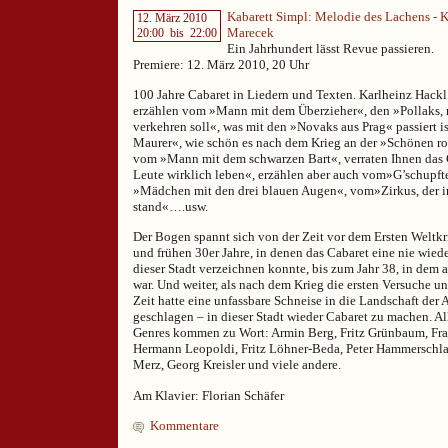
Kabarett Simpl: Melodie des Lachens - 
12. März 2010
Marecek
20:00
bis
22:00
Ein Jahrhundert lässt Revue passieren.
Premiere: 12. März 2010, 20 Uhr
100 Jahre Cabaret in Liedern und Texten. Karlheinz Hack
erzählen vom »Mann mit dem Überzieher«, den »Pollaks, 
verkehren soll«, was mit den »Novaks aus Prag« passiert 
Maurer«, wie schön es nach dem Krieg an der »Schönen ro
vom »Mann mit dem schwarzen Bart«, verraten Ihnen das
Leute wirklich leben«, erzählen aber auch vom»G’schupft
»Mädchen mit den drei blauen Augen«, vom»Zirkus, der 
stand«….usw.
Der Bogen spannt sich von der Zeit vor dem Ersten Weltkri
und frühen 30er Jahre, in denen das Cabaret eine nie wied
dieser Stadt verzeichnen konnte, bis zum Jahr 38, in dem a
war. Und weiter, als nach dem Krieg die ersten Versuche 
Zeit hatte eine unfassbare Schneise in die Landschaft der 
geschlagen – in dieser Stadt wieder Cabaret zu machen. Al
Genres kommen zu Wort: Armin Berg, Fritz Grünbaum, Fran
Hermann Leopoldi, Fritz Löhner-Beda, Peter Hammerschla
Merz, Georg Kreisler und viele andere.
Am Klavier: Florian Schäfer
Kommentare