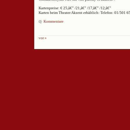
Kartenpreise: € 25,â€” /21,â€” /17,â€” /12,â€”
Karten beim Theater Akzent erhältlich: Telefon: 01/501 6
Kommentare
vor »