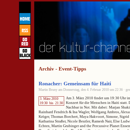
Archiv - Event-Tipps
Ronacher: Gemeinsam für Haiti
Martin Bruny am Donnerstag, den 4. Februar 2010 um 22:36 · ges
Am 3. März 2010 findet um 19:30 Uhr im
3. März 2010
Konzert für die Menschen in Haiti statt. 
19:30
bis
21:30
Nachbar in Not. Mit dabei: Marjan Shaki
Rainhard Fendrich & Ina Wagler, Wolfgang Ambros, Alex
Kröger, Thomas Borchert, Maya Hakvoort, Simone, Sigrid 
Katharina Straßer, Nicole Beutler, Ramesh Nair, Else Ludw
Echten, Martin Grubinger and the Percussive Planet Ensem