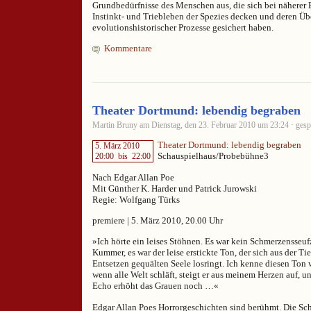
Grundbedürfnisse des Menschen aus, die sich bei näherer
Instinkt- und Triebleben der Spezies decken und deren Üb
evolutionshistorischer Prozesse gesichert haben.
Kommentare
Theater Dortmund: lebendig begraben
Martin Bruny am Dienstag, den 23. Februar 2010 um 23:24 · gesp
Theater Dortmund: lebendig begraben
5. März 2010
Schauspielhaus/Probebühne3
20:00
bis
22:00
Nach Edgar Allan Poe
Mit Günther K. Harder und Patrick Jurowski
Regie: Wolfgang Türks
premiere | 5. März 2010, 20.00 Uhr
»Ich hörte ein leises Stöhnen. Es war kein Schmerzensseufz
Kummer, es war der leise erstickte Ton, der sich aus der T
Entsetzen gequälten Seele losringt. Ich kenne diesen Ton
wenn alle Welt schläft, steigt er aus meinem Herzen auf, u
Echo erhöht das Grauen noch …«
Edgar Allan Poes Horrorgeschichten sind berühmt. Die Sc