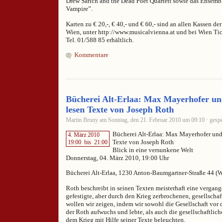
Drew Sarich and the Dead Poet Quartett sowie das Ensemb
Vampire”.
Karten zu € 20,-, € 40,- und € 60,- sind an allen Kassen d
Wien, unter http://www.musicalvienna.at und bei Wien Tic
Tel. 01/588 85 erhältlich.
Kommentare
Bücherei Alt-Erlaa: Max Mayerhofer un
lesen Texte von Joseph Roth
Martin Bruny am Sonntag, den 21. Februar 2010 um 09:10 · gespe
Bücherei Alt-Erlaa: Max Mayerhofer und
4. März 2010
Texte von Joseph Roth
19:00
bis
21:00
Blick in eine versunkene Welt
Donnerstag, 04. März 2010, 19:00 Uhr
Bücherei Alt-Erlaa, 1230 Anton-Baumgartner-Straße 44 (
Roth beschreibt in seinen Texten meisterhaft eine vergang
gefestigte, aber durch den Krieg zerbrochenen, gesellschaf
wollen wir zeigen, indem wir sowohl die Gesellschaft vor 
der Roth aufwuchs und lebte, als auch die gesellschaftli
dem Krieg mit Hilfe seiner Texte beleuchten.