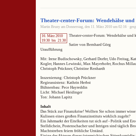
Theater-center-Forum: Wendehälse und 
Martin Bruny am Donnerstag, den 11. März 2010 um 02:16 · gesp
Theater-center-Forum: Wendehälse und k
16. März 2010
19:30
bis
21:30
Satire von Bernhard Görg
Uraufführung
Mit: Irene Budischowsky, Gerhard Dorfer, Udo Freitag, Kat
Kogler, Hannes Lewinski, Max Mayerhofer, Rochus Millaue
Christoph Prückner, Christine Renhardt
Inszenierung: Christoph Prückner
Regieassistenz: Kathrin Herbst
Bühnenbau: Pece Hayreddin
Licht: Michael Heidinger
Ton: Johann Lapitz
Inhalt
Das Stück zur Finanzkrise! Wollten Sie schon immer wissen
Kulissen eines großen Finanzinstituts wirklich zugeht?
Ein Jahrmarkt der Eitelkeiten tut sich auf - Politik und Er
Stelldichein, Postenschacher und Intrigen sind täglich Brot
Machtstreben feiern fröhliche Urständ.
Einige der Akteure dieser österreichischen Sittenkomödie: 