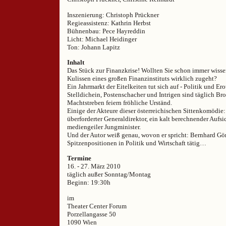
Inszenierung: Christoph Prückner
Regieassistenz: Kathrin Herbst
Bühnenbau: Pece Hayreddin
Licht: Michael Heidinger
Ton: Johann Lapitz
Inhalt
Das Stück zur Finanzkrise! Wollten Sie schon immer wissen
Kulissen eines großen Finanzinstituts wirklich zugeht?
Ein Jahrmarkt der Eitelkeiten tut sich auf - Politik und Er
Stelldichein, Postenschacher und Intrigen sind täglich Brot
Machtstreben feiern fröhliche Urständ.
Einige der Akteure dieser österreichischen Sittenkomödie: 
überforderter Generaldirektor, ein kalt berechnender Aufsic
mediengeiler Jungminister.
Und der Autor weiß genau, wovon er spricht: Bernhard Gör
Spitzenpositionen in Politik und Wirtschaft tätig…
Termine
16. - 27. März 2010
täglich außer Sonntag/Montag
Beginn: 19:30h
im
Theater Center Forum
Porzellangasse 50
1090 Wien