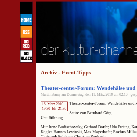
Archiv - Event-Tipps
Theater-center-Forum: Wendehälse und 
Martin Bruny am Donnerstag, den 11. März 2010 um 02:16 · gesp
Theater-center-Forum: Wendehälse und k
16. März 2010
19:30
bis
21:30
Satire von Bernhard Görg
Uraufführung
Mit: Irene Budischowsky, Gerhard Dorfer, Udo Freitag, Kat
Kogler, Hannes Lewinski, Max Mayerhofer, Rochus Millaue
Christoph Prückner, Christine Renhardt