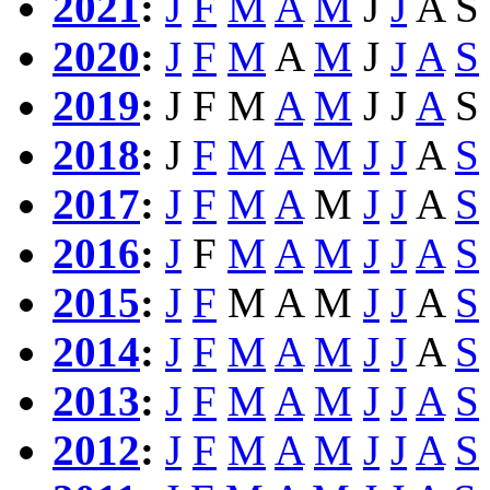
2021
:
J
F
M
A
M
J
J
A
S
2020
:
J
F
M
A
M
J
J
A
S
2019
:
J
F
M
A
M
J
J
A
S
2018
:
J
F
M
A
M
J
J
A
S
2017
:
J
F
M
A
M
J
J
A
S
2016
:
J
F
M
A
M
J
J
A
S
2015
:
J
F
M
A
M
J
J
A
S
2014
:
J
F
M
A
M
J
J
A
S
2013
:
J
F
M
A
M
J
J
A
S
2012
:
J
F
M
A
M
J
J
A
S