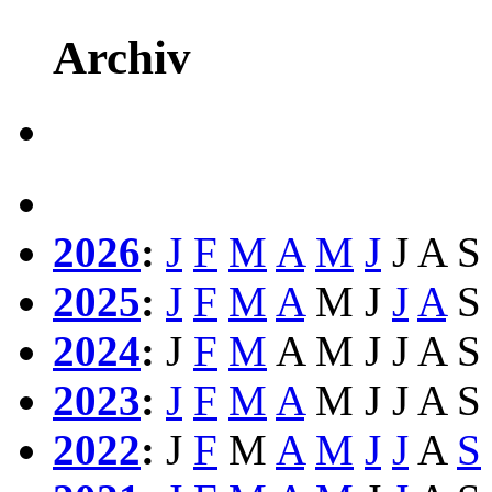
Archiv
2026
:
J
F
M
A
M
J
J
A
S
2025
:
J
F
M
A
M
J
J
A
S
2024
:
J
F
M
A
M
J
J
A
S
2023
:
J
F
M
A
M
J
J
A
S
2022
:
J
F
M
A
M
J
J
A
S