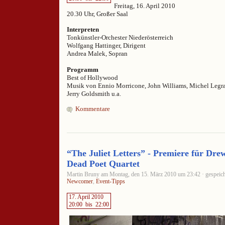
Freitag, 16. April 2010
20.30 Uhr, Großer Saal
Interpreten
Tonkünstler-Orchester Niederösterreich
Wolfgang Hattinger, Dirigent
Andrea Malek, Sopran
Programm
Best of Hollywood
Musik von Ennio Morricone, John Williams, Michel Legra
Jerry Goldsmith u.a.
Kommentare
“The Juliet Letters” - Premiere für Dr
Dead Poet Quartet
Martin Bruny am Montag, den 15. März 2010 um 23:42 · gespeich
Newcomer
,
Event-Tipps
17. April 2010
20:00
bis
22:00