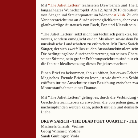
Mit
“The Juliet Letters”
realisieren Drew Sarich und The D
langgehegtes Wunschprojekt. Am 12. April 2010 debütiert
von Sänger und Streichquartett im Wiener
ost klub
. Zu er
Variantenreichtums an Ausdrucksmöglichkeiten, aber vor 
glaubwürdige Austausch von Rock, Pop und Klassik sein.
“The Juliet Letters” setzt nicht nur technisch perfektes, fe
voraus, sondern ermöglicht es den Musikern sowie dem P
musikalische Landschaften zu erforschen. Mit Drew Sarich
Sänger, der sich zweifellos zu den Ausnahmekünstlern sein
Die bedingungslose Auseinandersetzung mit seinen Charakt
seiner Stimme, sein großer Erfahrungsreichtum sind nur ei
die ihn zur Idealbesetzung dieses Projektes machten.
Einen Brief zu bekommen, ihn zu öffnen, hat etwas Geheim
Magisches. Fremde Briefe zu lesen, ist wie durch ein Schl
eröffnen intime Ausschnitte einer Beziehung zwischen zw
Momentaufnahmen eines Dramas.
Mit “The Juliet Letters” gelingt es, durch die Verbindun
Geschichte zum Leben zu erwecken, die von jedem ganz i
nachempfunden werden kann, jedoch mit ein und demselbe
Liebe.
DREW SARICH - THE DEAD POET QUARTET - THE
Michaela Girardi: Violine
Georg Wimmer: Violine
Sarah Grubinger: Viola