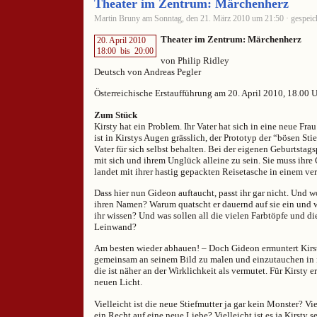
Theater im Zentrum: Märchenherz
Martin Bruny am Sonntag, den 21. März 2010 um 21:50 · gespeic
Theater im Zentrum: Märchenherz
20. April 2010
18:00
bis
20:00
von Philip Ridley
Deutsch von Andreas Pegler
Österreichische Erstaufführung am 20. April 2010, 18.00 
Zum Stück
Kirsty hat ein Problem. Ihr Vater hat sich in eine neue Frau
ist in Kirstys Augen grässlich, der Prototyp der “bösen Stie
Vater für sich selbst behalten. Bei der eigenen Geburtstags
mit sich und ihrem Unglück alleine zu sein. Sie muss ihr
landet mit ihrer hastig gepackten Reisetasche in einem v
Dass hier nun Gideon auftaucht, passt ihr gar nicht. Und w
ihren Namen? Warum quatscht er dauernd auf sie ein und 
ihr wissen? Und was sollen all die vielen Farbtöpfe und d
Leinwand?
Am besten wieder abhauen! – Doch Gideon ermuntert Kirs
gemeinsam an seinem Bild zu malen und einzutauchen in 
die ist näher an der Wirklichkeit als vermutet. Für Kirsty e
neuen Licht.
Vielleicht ist die neue Stiefmutter ja gar kein Monster? Vie
ein Recht auf eine neue Liebe? Vielleicht ist es ja Kirsty s