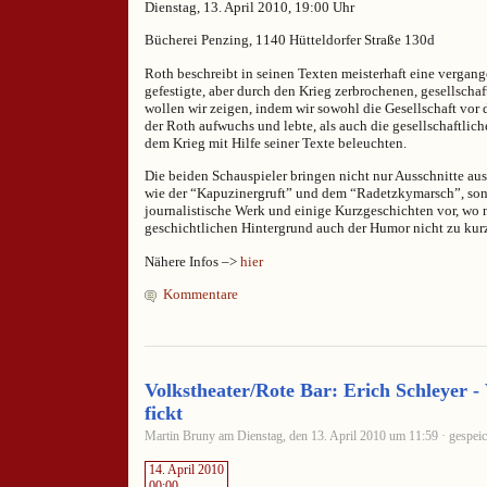
Dienstag, 13. April 2010, 19:00 Uhr
Bücherei Penzing, 1140 Hütteldorfer Straße 130d
Roth beschreibt in seinen Texten meisterhaft eine vergang
gefestigte, aber durch den Krieg zerbrochenen, gesellschaf
wollen wir zeigen, indem wir sowohl die Gesellschaft vor 
der Roth aufwuchs und lebte, als auch die gesellschaftli
dem Krieg mit Hilfe seiner Texte beleuchten.
Die beiden Schauspieler bringen nicht nur Ausschnitte a
wie der “Kapuzinergruft” und dem “Radetzkymarsch”, sond
journalistische Werk und einige Kurzgeschichten vor, wo
geschichtlichen Hintergrund auch der Humor nicht zu ku
Nähere Infos –>
hier
Kommentare
Volkstheater/Rote Bar: Erich Schleyer 
fickt
Martin Bruny am Dienstag, den 13. April 2010 um 11:59 · gespeic
14. April 2010
00:00