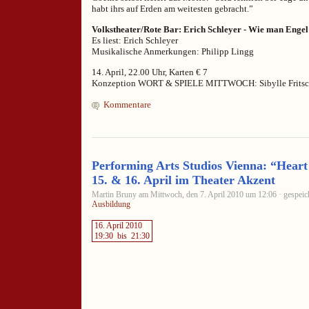
habt ihrs auf Erden am weitesten gebracht.”
Volkstheater/Rote Bar: Erich Schleyer - Wie man Engel 
Es liest: Erich Schleyer
Musikalische Anmerkungen: Philipp Lingg
14. April, 22.00 Uhr, Karten € 7
Konzeption WORT & SPIELE MITTWOCH: Sibylle Frits
Kommentare
Performing Arts Studios Vienna: “Hear
15. & 16. April im Theater Akzent
Martin Bruny am Mittwoch, den 7. April 2010 um 12:06 · gespeic
Ausbildung
16. April 2010
19:30
bis
21:30