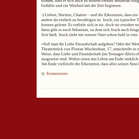
kommt, dass er sich auch zu seinem Freund Sebastian hing
Gefühle und ein Wettlauf mit der Zeit beginnen.
-) Lieben, Streiten, Chatten – und die Erkenntnis, dass ei
andere als einfach zu bewältigen ist. Josch, ein typischer 
kennen gelernt. Er verliebt sich in sie, doch sie erwidert 
dann gibt es noch Sebastian, zu dem sich Josch auch hing
Zeit läuft. Josch zieht mit seinem Vater schon bald in ein
»Soll man für Liebe Freundschaft aufgeben? Oder der Wettl
Theaterstück von Florian Wischenbart, 17, umschreibt in 
Weise, dass Liebe und Freundschaft (im Teenager-Alter) o
ausgesetzt sind. Wohin einen das Leben am Ende wirklich
Am Ende vielleicht die Erkenntnis, dass alles seinen Sin
Kommentare