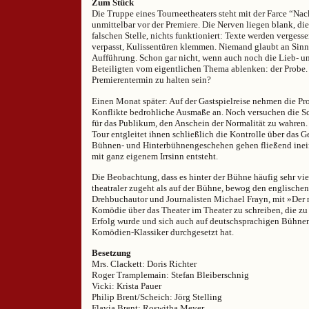
Zum Stück
Die Truppe eines Tourneetheaters steht mit der Farce “Na
unmittelbar vor der Premiere. Die Nerven liegen blank, di
falschen Stelle, nichts funktioniert: Texte werden vergesse
verpasst, Kulissentüren klemmen. Niemand glaubt an Sinn
Aufführung. Schon gar nicht, wenn auch noch die Lieb- u
Beteiligten vom eigentlichen Thema ablenken: der Probe.
Premierentermin zu halten sein?
Einen Monat später: Auf der Gastspielreise nehmen die P
Konflikte bedrohliche Ausmaße an. Noch versuchen die Sc
für das Publikum, den Anschein der Normalität zu wahren
Tour entgleitet ihnen schließlich die Kontrolle über das 
Bühnen- und Hinterbühnengeschehen gehen fließend inein
mit ganz eigenem Irrsinn entsteht.
Die Beobachtung, dass es hinter der Bühne häufig sehr vie
theatraler zugeht als auf der Bühne, bewog den englische
Drehbuchautor und Journalisten Michael Frayn, mit »Der
Komödie über das Theater im Theater zu schreiben, die zu
Erfolg wurde und sich auch auf deutschsprachigen Bühnen
Komödien-Klassiker durchgesetzt hat.
Besetzung
Mrs. Clackett: Doris Richter
Roger Tramplemain: Stefan Bleiberschnig
Vicki: Krista Pauer
Philip Brent/Scheich: Jörg Stelling
Flavia Brent: Roswitha Meyer