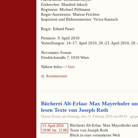
Einbrecher: Manfred Jaksch
Regisseur: Michael Pöllmann
Regie-Assistentin: Marion Feichter
Inspizient und Bühnenmeister: Victor Kautsch
Regie: Erhard Pauer
Premiere: 9. April 2010
Vorstellungen: 14.-17. April 2010, 20.-23. April 2010, 28.
Novomatic Forum
Friedrichstraße 7, 1010 Wien
Nähere Infos –>
hier
Kommentare
Bücherei Alt-Erlaa: Max Mayerhofer un
lesen Texte von Joseph Roth
Martin Bruny am Sonntag, den 21. Februar 2010 um 09:43 · gespe
Bücherei Alt-Erlaa: Max Mayerhofer und
13. April 2010
Texte von Joseph Roth
19:00
bis
21:00
Blick in eine versunkene Welt