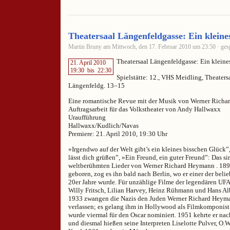
Theatersaal Längenfeldgasse: Ein kleine
Martin Bruny am Mittwoch, den 17. Februar 2010 um 23:50 · gesp
Theatersaal Längenfeldgasse: Ein kleine
21. April 2010
19:30
bis
22:30
Spielstätte: 12., VHS Meidling, Theaters
Längenfeldg. 13–15
Eine romantische Revue mit der Musik von Werner Rich
Auftragsarbeit für das Volkstheater von Andy Hallwaxx
Uraufführung
Hallwaxx/Kudlich/Navas
Premiere: 21. April 2010, 19:30 Uhr
»Irgendwo auf der Welt gibt’s ein kleines bisschen Glück”
lässt dich grüßen”, »Ein Freund, ein guter Freund”: Das si
weltberühmten Lieder von Werner Richard Heymann . 189
geboren, zog es ihn bald nach Berlin, wo er einer der bel
20er Jahre wurde. Für unzählige Filme der legendären UFA
Willy Fritsch, Lilian Harvey, Heinz Rühmann und Hans Alb
1933 zwangen die Nazis den Juden Werner Richard Heym
verlassen; es gelang ihm in Hollywood als Filmkomponist 
wurde viermal für den Oscar nominiert. 1951 kehrte er na
und diesmal hießen seine Interpreten Liselotte Pulver, O.