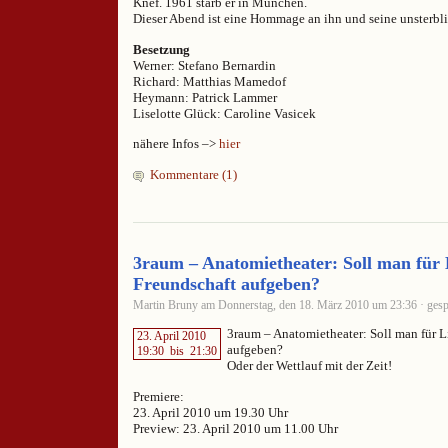
Knef. 1961 starb er in München.
Dieser Abend ist eine Hommage an ihn und seine unsterbl
Besetzung
Werner: Stefano Bernardin
Richard: Matthias Mamedof
Heymann: Patrick Lammer
Liselotte Glück: Caroline Vasicek
nähere Infos –>
hier
Kommentare (1)
3raum – Anatomietheater: Soll man für 
Freundschaft aufgeben?
Martin Bruny am Donnerstag, den 18. März 2010 um 23:36 · gesp
3raum – Anatomietheater: Soll man für L
23. April 2010
aufgeben?
19:30
bis
21:30
Oder der Wettlauf mit der Zeit!
Premiere:
23. April 2010 um 19.30 Uhr
Preview: 23. April 2010 um 11.00 Uhr