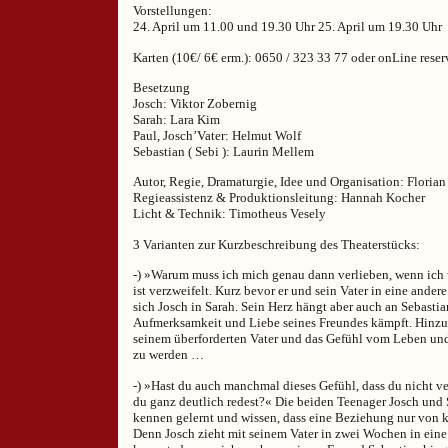
Vorstellungen:
24. April um 11.00 und 19.30 Uhr 25. April um 19.30 Uhr
Karten (10€/ 6€ erm.): 0650 / 323 33 77 oder onLine rese
Besetzung
Josch: Viktor Zobernig
Sarah: Lara Kim
Paul, Josch’Vater: Helmut Wolf
Sebastian ( Sebi ): Laurin Mellem
Autor, Regie, Dramaturgie, Idee und Organisation: Floria
Regieassistenz & Produktionsleitung: Hannah Kocher
Licht & Technik: Timotheus Vesely
3 Varianten zur Kurzbeschreibung des Theaterstücks:
-) »Warum muss ich mich genau dann verlieben, wenn ich 
ist verzweifelt. Kurz bevor er und sein Vater in eine andere
sich Josch in Sarah. Sein Herz hängt aber auch an Sebastia
Aufmerksamkeit und Liebe seines Freundes kämpft. Hinzu
seinem überforderten Vater und das Gefühl vom Leben un
zu werden …
-) »Hast du auch manchmal dieses Gefühl, dass du nicht v
du ganz deutlich redest?« Die beiden Teenager Josch und 
kennen gelernt und wissen, dass eine Beziehung nur von k
Denn Josch zieht mit seinem Vater in zwei Wochen in eine