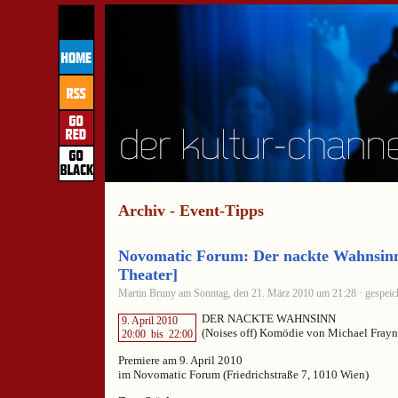
Archiv - Event-Tipps
Novomatic Forum: Der nackte Wahnsin
Theater]
Martin Bruny am Sonntag, den 21. März 2010 um 21:28 · gespeic
DER NACKTE WAHNSINN
9. April 2010
(Noises off) Komödie von Michael Frayn
20:00
bis
22:00
Premiere am 9. April 2010
im Novomatic Forum (Friedrichstraße 7, 1010 Wien)