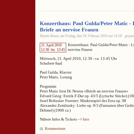
Konzerthaus: Paul Gulda/Peter Matic - 
Briefe an nervöse Frauen
Martin Bruny am Freitag, den 19. Februar 2010 um 14:18 · gespei
Konzerthaus: Paul Gulda/Peter Matic - L
21. April 2010
nervöse Frauen
12:30
bis
13:45
Mittwoch, 21. April 2010, 12:30 - ca. 13:45 Uhr
Schubert-Saal
Paul Gulda, Klavier
Peter Matic, Lesung
Programm
Peter Matic liest Dr. Neutra «Briefe an nervöse Frauen»
Edvard Grieg: Erotik F-Dur op. 43/5 (Lyrische Stücke) (18
Josef Bohuslav Foerster: Maskenspiel des Eros op. 98
Alexander Zemlinsky: Liebe op. 9/3 (Fantasien über Gedi
Dehmel) (1900 ca.)
Nähere Infos & Tickets –>
hier
Kommentare