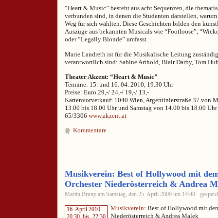
“Heart & Music” besteht aus acht Sequenzen, die themati
verbunden sind, in denen die Studenten darstellen, warum 
Weg für sich wählten. Diese Geschichten bilden den künst
Auszüge aus bekannten Musicals wie “Footloose”, “Wick
oder “Legally Blonde” umfasst.
Marie Landreth ist für die Musikalische Leitung zuständig
verantwortlich sind: Sabine Arthold, Blair Darby, Tom Hub
Theater Akzent: “Heart & Music”
Termine: 15. und 16. 04. 2010, 19.30 Uhr
Preise: Euro 29,-/ 24,-/ 19,-/ 13,-
Kartenvorverkauf: 1040 Wien, Argentinierstraße 37 von M
13.00 bis 18.00 Uhr und Samstag von 14.00 bis 18.00 Uhr
65/3306
www.akzent.at
Kommentare
Musikverein: Best of Hollywood mit dem
Orchester Niederösterreich & Andrea M
Martin Bruny am Samstag, den 25. April 2009 um 14:48 · gespeic
Musikverein
: Best of Hollywood mit de
16. April 2010
Niederösterreich & Andrea Malek
20:30
bis
22:30