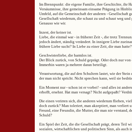
Im Brennpunkt: die eigene Familie, ihre Geschichte, ihr H
Versäumnisse, ihre gemeinsam einsame Prägung in Hinblic
Umfeld, auf die Gemeinschaft der anderen - Gesellschaft g
Gesellschaft wiederum, die schaut zu und schaut weg und 
Genauso wie wir.
Inzest, der keiner ist.
Liebe, die einmal war - in früherer Zeit -, die trotz Trennun
jedoch ändert, ständig verändert. In innigere Liebe zueina
frühere Liebe sucht? In Liebe zu einer Zeit, die man hatte?
Geschwisterliebe, die harmlos ist.
Der Blick zurück, von Schuld geprägt. Oder doch nur von 
Immerhin waren ja mehrere daran beteiligt.
Verantwortung, die auf den Schultern lastet, wie der Stein
der man nicht spricht. Nicht sprechen kann, weil sie bedrüc
Ein Moment nur - schon ist er vorbei! - und alles ist anders
erhofft, ersehnt. Hat man versagt? Nicht aufgepaßt? Verdrä
Die einen verirren sich, die anderen wiederum fliehen, vie
doch zurück? Man toleriert, man akzeptiert, man verliert 
Freund, eine Freundin, die Mutter, die man nie verstand, de
Schuld?
Ein Spiel der Zeit, die die Gesellschaft prägt, deren Teil w
sozialen, wirtschaftlichen und politischen Sinn, als auch