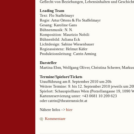
Geflecht von Beziehungen, Lebensinhalten und Geschichte
Leading Team
Text: Flo Staffelmayr
Regie: Artur Ortens & Flo Staffelmayr
Gesang: Karoline Gans
Bühnenmusik: N. N.
Komposition: Maurizio Nobili
Bühnenbild: Juliana Eck
Lichtdesign: Sabine Wiesenbauer
Regieassistenz: Helmut Käfer
Produktionsleitung: Catrin Arming
Darsteller
Martina Ebm, Wolfgang Oliver, Christina Scherrer, Markus
Termine/Spielort/Tickets
Uraufführung am 8. September 2010 um 20h
Weitere Termine: 9. bis 12. September 2010 jeweils um 20
Spielort: Schauspielhaus Wien (Porzellangasse 19, 1090 
Kartenreservierung unter: +43 0681 10 209 623
oder catrin@theateransicht.at
Nähere Infos –>
hier
Kommentare