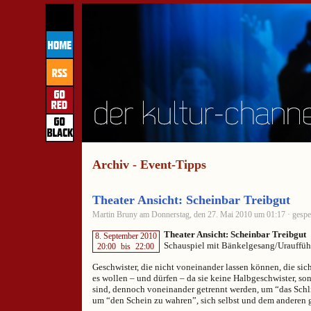
Archiv - Event-Tipps
Theater Ansicht: Scheinbar Treibgut
Martin Bruny am Donnerstag, den 27. Mai 2010 um 01:17 · gespe
Theater Ansicht: Scheinbar Treibgut
8. September 2010
Schauspiel mit Bänkelgesang/Urauffü
20:00
bis
22:00
Geschwister, die nicht voneinander lassen können, die sich
es wollen – und dürfen – da sie keine Halbgeschwister, so
sind, dennoch voneinander getrennt werden, um “das Schl
um “den Schein zu wahren”, sich selbst und dem anderen 