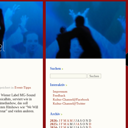
Suchen
Interaktiv
peichert in
Event-Tipps
Impressum
m Wiener Label MG-Sound
Feedback
icalhits, serviert wie in
Kultur-Channel@Facebook
imediashow, das soll
Kultur-Channel@Twitter
nten Hitshows wie “We Will
tar” und vielen anderen.
Archiv
2026
:
J
F
M
A
M
J
J
A
S
O
N
D
2025
:
J
F
M
A
M
J
J
A
S
O
N
D
2024
:
J
F
M
A
M
J
J
A
S
O
N
D