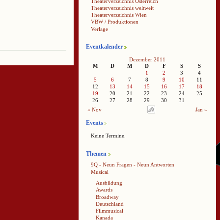
Theaterverzeichnis Österreich
Theaterverzeichnis weltweit
Theaterverzeichnis Wien
VBW / Produktionen
Verlage
Eventkalender
Dezember 2011
M
D
M
D
F
S
S
1
2
3
4
5
6
7
8
9
10
11
12
13
14
15
16
17
18
19
20
21
22
23
24
25
26
27
28
29
30
31
« Nov
Jan »
Events
Keine Termine.
Themen
9Q - Neun Fragen - Neun Antworten
Musical
Ausbildung
Awards
Broadway
Deutschland
Filmmusical
Kanada