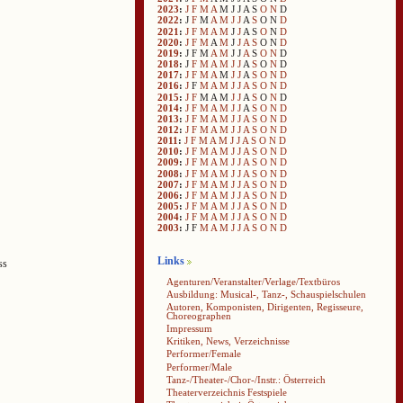
2023
:
J
F
M
A
M
J
J
A
S
O
N
D
2022
:
J
F
M
A
M
J
J
A
S
O
N
D
2021
:
J
F
M
A
M
J
J
A
S
O
N
D
2020
:
J
F
M
A
M
J
J
A
S
O
N
D
2019
:
J
F
M
A
M
J
J
A
S
O
N
D
2018
:
J
F
M
A
M
J
J
A
S
O
N
D
2017
:
J
F
M
A
M
J
J
A
S
O
N
D
2016
:
J
F
M
A
M
J
J
A
S
O
N
D
2015
:
J
F
M
A
M
J
J
A
S
O
N
D
2014
:
J
F
M
A
M
J
J
A
S
O
N
D
2013
:
J
F
M
A
M
J
J
A
S
O
N
D
2012
:
J
F
M
A
M
J
J
A
S
O
N
D
2011
:
J
F
M
A
M
J
J
A
S
O
N
D
2010
:
J
F
M
A
M
J
J
A
S
O
N
D
2009
:
J
F
M
A
M
J
J
A
S
O
N
D
2008
:
J
F
M
A
M
J
J
A
S
O
N
D
2007
:
J
F
M
A
M
J
J
A
S
O
N
D
2006
:
J
F
M
A
M
J
J
A
S
O
N
D
2005
:
J
F
M
A
M
J
J
A
S
O
N
D
2004
:
J
F
M
A
M
J
J
A
S
O
N
D
2003
:
J
F
M
A
M
J
J
A
S
O
N
D
Links
ss
Agenturen/Veranstalter/Verlage/Textbüros
Ausbildung: Musical-, Tanz-, Schauspielschulen
Autoren, Komponisten, Dirigenten, Regisseure,
Choreographen
Impressum
Kritiken, News, Verzeichnisse
Performer/Female
Performer/Male
Tanz-/Theater-/Chor-/Instr.: Österreich
Theaterverzeichnis Festspiele