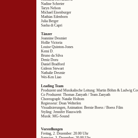
Nadine Schreier
Taryn Nelson
Michael Eisenburger
Mathias Edenborn
Julia Berger
Sasha di Capri
Tänzer
Jeannine Desmier
Hollie Victoria
Louise Quinton-Jones
Kemi D.
Bruno da Silva
Deniz Doru
Daniel Bradford
Gideon Stewart
Nathalie Desmie
Wei-Ken Liao
Leading Team
Produzent und Musikalische Leitung: Martin Böhm & Ludwig Co
Co Produzent: Thomas Zanyath / Team Zanyath
Choreograph: Natalie Holtom
Regiesseur: Dean Welterlen
Visualisierungen, Animation: Bernie Boess / Boess Film
Styling: Jennifer Hauswirth
Musik: MG-Sound
Vorstellungen
Freitag, 2. Dezember: 20.00 Uhr
Samstag, 3. Dezember: 20.00 Uhr