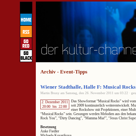
Archiv - Event-Tipps
Wiener Stadthalle, Halle F: Musical Rocks
Martin Bruny am Samstag, den 26. November 2011 um 03:22 · ges
Das Showformat “Musical Rocks” wird vo
2. Dezember 2011
seit 2009 kontinuierlich weiterentwickelt. Mus
20:00
bis
22:00
einer Rockshow mit Projektionen, einer Mult
“Musical Rocks” sein. Gesungen werden Melodien aus den bekan
Rock You”, “Dirty Dancing”, “Mamma Mia!”, “Jesus Christ Supers
Besetzung
Anke Fiedler
Michaela Kovarikova