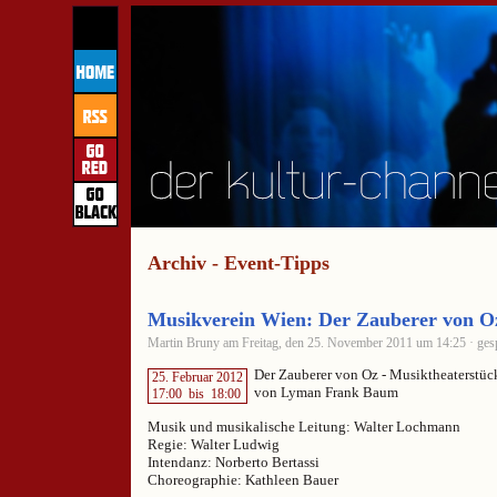
Archiv - Event-Tipps
Musikverein Wien: Der Zauberer von O
Martin Bruny am Freitag, den 25. November 2011 um 14:25 · gesp
Der Zauberer von Oz - Musiktheaterstück
25. Februar 2012
von Lyman Frank Baum
17:00
bis
18:00
Musik und musikalische Leitung: Walter Lochmann
Regie: Walter Ludwig
Intendanz: Norberto Bertassi
Choreographie: Kathleen Bauer