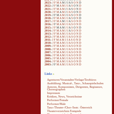
2023
:
J
F
M
A
M
J
J
A
S
O
N
D
2022
:
J
F
M
A
M
J
J
A
S
O
N
D
2021
:
J
F
M
A
M
J
J
A
S
O
N
D
2020
:
J
F
M
A
M
J
J
A
S
O
N
D
2019
:
J
F
M
A
M
J
J
A
S
O
N
D
2018
:
J
F
M
A
M
J
J
A
S
O
N
D
2017
:
J
F
M
A
M
J
J
A
S
O
N
D
2016
:
J
F
M
A
M
J
J
A
S
O
N
D
2015
:
J
F
M
A
M
J
J
A
S
O
N
D
2014
:
J
F
M
A
M
J
J
A
S
O
N
D
2013
:
J
F
M
A
M
J
J
A
S
O
N
D
2012
:
J
F
M
A
M
J
J
A
S
O
N
D
2011
:
J
F
M
A
M
J
J
A
S
O
N
D
2010
:
J
F
M
A
M
J
J
A
S
O
N
D
2009
:
J
F
M
A
M
J
J
A
S
O
N
D
2008
:
J
F
M
A
M
J
J
A
S
O
N
D
2007
:
J
F
M
A
M
J
J
A
S
O
N
D
2006
:
J
F
M
A
M
J
J
A
S
O
N
D
2005
:
J
F
M
A
M
J
J
A
S
O
N
D
2004
:
J
F
M
A
M
J
J
A
S
O
N
D
2003
:
J
F
M
A
M
J
J
A
S
O
N
D
Links
Agenturen/Veranstalter/Verlage/Textbüros
Ausbildung: Musical-, Tanz-, Schauspielschulen
Autoren, Komponisten, Dirigenten, Regisseure,
Choreographen
Impressum
Kritiken, News, Verzeichnisse
Performer/Female
Performer/Male
Tanz-/Theater-/Chor-/Instr.: Österreich
Theaterverzeichnis Festspiele