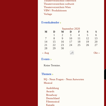
Theaterverzeichnis Österreich
Theaterverzeichnis weltweit
Theaterverzeichnis Wien
VBW / Produktionen
Verlage
Eventkalender
September 2020
M
D
M
D
F
S
S
1
2
3
4
5
6
7
8
9
10
11
12
13
14
15
16
17
18
19
20
21
22
23
24
25
26
27
28
29
30
« Aug
Okt »
Events
Keine Termine.
Themen
9Q - Neun Fragen - Neun Antworten
Musical
Ausbildung
Awards
Broadway
Deutschland
Filmmusical
Kanada