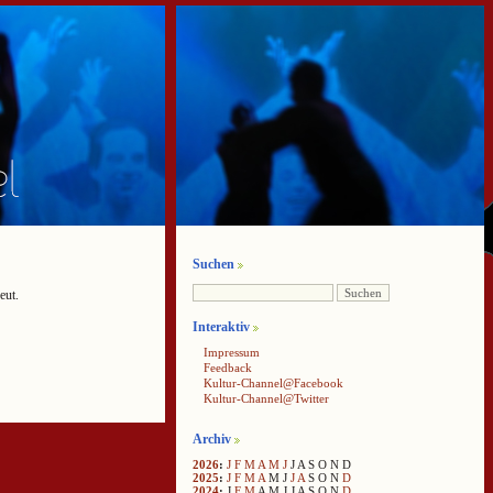
Suchen
eut.
Interaktiv
Impressum
Feedback
Kultur-Channel@Facebook
Kultur-Channel@Twitter
Archiv
2026
:
J
F
M
A
M
J
J
A
S
O
N
D
2025
:
J
F
M
A
M
J
J
A
S
O
N
D
2024
:
J
F
M
A
M
J
J
A
S
O
N
D