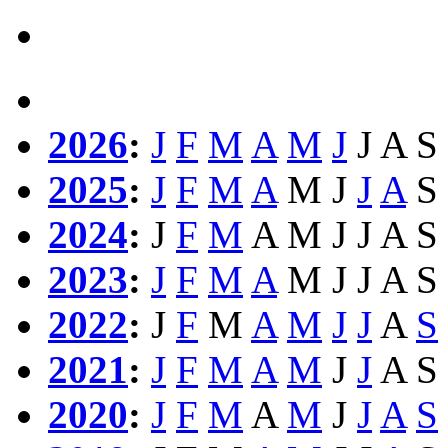
2026
:
J
F
M
A
M
J
J
A
S
2025
:
J
F
M
A
M
J
J
A
S
2024
:
J
F
M
A
M
J
J
A
S
2023
:
J
F
M
A
M
J
J
A
S
2022
:
J
F
M
A
M
J
J
A
S
2021
:
J
F
M
A
M
J
J
A
S
2020
:
J
F
M
A
M
J
J
A
S