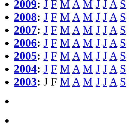
2009
:
J
F
M
A
M
J
J
A
S
2008
:
J
F
M
A
M
J
J
A
S
2007
:
J
F
M
A
M
J
J
A
S
2006
:
J
F
M
A
M
J
J
A
S
2005
:
J
F
M
A
M
J
J
A
S
2004
:
J
F
M
A
M
J
J
A
S
2003
:
J
F
M
A
M
J
J
A
S