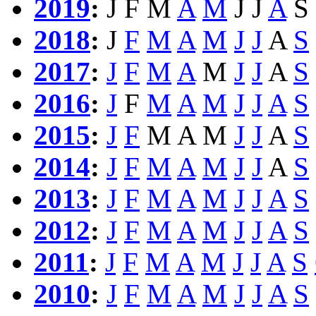
2019
:
J
F
M
A
M
J
J
A
S
2018
:
J
F
M
A
M
J
J
A
S
2017
:
J
F
M
A
M
J
J
A
S
2016
:
J
F
M
A
M
J
J
A
S
2015
:
J
F
M
A
M
J
J
A
S
2014
:
J
F
M
A
M
J
J
A
S
2013
:
J
F
M
A
M
J
J
A
S
2012
:
J
F
M
A
M
J
J
A
S
2011
:
J
F
M
A
M
J
J
A
S
2010
:
J
F
M
A
M
J
J
A
S