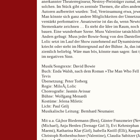
anerkannter Theaterregisseur, Nestroy-Preisträger zumal, 
solchen. Im Stück gibt es zentrale Themen, die alles ander
Autoren aufbereitet wurden: Tod, Vereinsamung etwa, jewei
Man könnte sich ganz andere Möglichkeiten der Umsetzung
verstärkt performative. Ansatzweise ist das da, wenn New
Sternenkarte zeichnen … Es steht die Idee im Raum, noch
bauen. Eine wunderbare Szene. Muss Valentine tatsächlic
Anders gefragt: Muss jeder Bowie-Song von den Darstell
Lolic setzt im Lauf der Show zunehmend auf Dynamisierung
kriecht oder steht im Hintergrund auf der Bühne. Ja, das ist
ziemlich beliebig. Wäre man bös, könnte man sagen: fast 
im negativen Sinn.
Musik/Songtexte: David Bowie
Buch: Enda Walsh, nach dem Roman »The Man Who Fell T
Tevis
Übersetzung: Peter Torberg
Regie: MiloÅ¡ Lolic
Choreografie: Jasmin Avissar
Bühne: Wolfgang Menardi
Kostüme: Jelena Miletic
Licht: Paul Grilj
Musikalische Leitung: Bernhard Neumaier.
Mit u.a. Gà¡bor Biedermann (Ben), Günter Franzmeier (Ne
(Michael), Anja Herden (Teenage Girl 3), Evi Kehrstephan 
Maemi), Katharina Klar (Girl), Isabella Knöll (Elli), Kaspa
Christoph Rothenbuchner (Valentine), Claudia Sabitzer (J