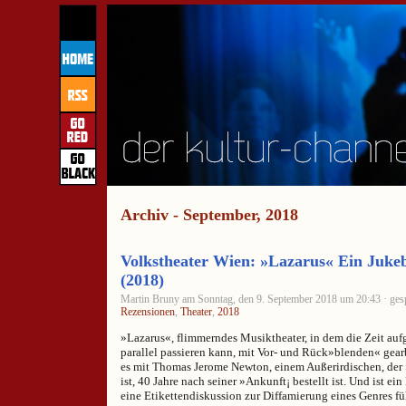
Archiv - September, 2018
Volkstheater Wien: »Lazarus« Ein Juke
(2018)
Martin Bruny am Sonntag, den 9. September 2018 um 20:43 · gesp
Rezensionen
,
Theater
,
2018
»Lazarus«, flimmerndes Musiktheater, in dem die Zeit aufge
parallel passieren kann, mit Vor- und Rück»blenden« gearbe
es mit Thomas Jerome Newton, einem Außerirdischen, der »
ist, 40 Jahre nach seiner »Ankunft¡ bestellt ist. Und ist ei
eine Etikettendiskussion zur Diffamierung eines Genres füh