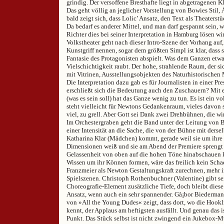
grindig. Der versoffene Bresthafte liegt in abgetragenen 
Das geht völlig an jeglicher Vorstellung von Bowies Stil, 
bald zeigt sich, dass Lolic’ Ansatz, den Text als Theaterstü
Da bedarf es anderer Mittel, und man darf gespannt sein, w
Richter dies bei seiner Interpretation in Hamburg lösen wi
Volkstheater geht nach dieser Intro-Szene der Vorhang auf
Kunstgriff nennen, sogar dem größten Simpl ist klar, dass s
Fantasie des Protagonisten abspielt. Was dem Ganzen etwa
Vielschichtigkeit raubt. Der hohe, strahlende Raum, der sich
mit Vitrinen, Ausstellungsobjekten des Naturhistorischen
Die Interpretation dazu gab es für Journalisten in einer Pr
erschließt sich die Bedeutung auch den Zuschauern? Mit 
(was es sein soll) hat das Ganze wenig zu tun. Es ist ein v
steht vielleicht für Newtons Gedankenraum, vieles davon
viel, zu grell. Aber Gott sei Dank zwei Drehbühnen, die w
Im Orchestergraben geht die Band unter der Leitung von 
einer Intensität an die Sache, die von der Bühne mit derse
Katharina Klar (Mädchen) kommt, gerade weil sie um ihre
Dimensionen weiß und sie am Abend der Premiere sprengt –
Gelassenheit von oben auf die hohen Töne hinabschauen 
Wissen um ihr Können formen, wäre das freilich kein Sch
Franzmeier als Newton Gestaltungskraft zurechnen, mehr i
Spielszenen. Christoph Rothenbuchner (Valentine) gibt se
Choreografie-Element zusätzliche Tiefe, doch bleibt diese
Ansatz, wenn auch ein sehr spannender. Gà¡bor Biedermann
von »All the Young Dudes« zeigt, dass dort, wo die Hookli
kennt, der Applaus am heftigsten ausfällt. Und genau das i
Punkt. Das Stück selbst ist nicht zwingend ein Jukebox-M