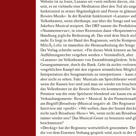
Website ist zu lesen, Lazarus sei »weit entfernt davon, ei
sein, es ist vielmehr eine Meditation über den Tod als un
funktioniert in seiner Abgründigkeit und Poesie in glänz
Bowies Musik«. In der Realität funktioniert »Lazarus« au
Volkstheaters, wenn überhaupt, nur über die Songs und wur
Jukebox-Musical rezipiert. Der ORF nannte die Produktion
»Nummernrevue«, in einer Rezension dann »Requiemrevue«
Handlung jegliche Bedeutung ab. Das wird dem Stück nich
mehr. Es liegt in der Hand des Regisseurs, welche Kompone
MiloÅ¡ Lolic ist immerhin die Herausarbeitung der Songs
Der Verlag schreibt weiter: »Für dieses Werk können an Am
Aufführungsrechte vergeben werden.« Verständlich, aber 
»Lazarus« im Volkstheater von Ensemblemitgliedern. Scha
Gesangsamateure, durch die Bank. Geht da nichts verlore
vergeblichen Kampf mit den eigenen stimmlichen Möglich
Interpretation des Songmaterials zu interpretieren – kan
aber nicht so sehen. Fakt: Musicals am Sprechtheater werd
wenn die Kassen leer sind und man sie wieder ein bisschen
das Volkstheater ist die Bowie-Show ein kommerzieller Voll
Premiere war die erste Spielserie blendend wie kaum ein a
Verkaufsargumente: Bowie + Musical. In der Promotionarbe
am Begriff (Broadway-)Musical negativ ab. Der Regisseur
Interview mit »profil«: »Wir wollen, dass der Sound dreck
nicht nach Broadway-Show.« Wo, wenn nicht am Broadway,
immer wieder neu? Das Musical-Genre zu benutzen und gl
beschmutzen?
»Dreckig« hat der Regisseur wortwörtlich genommen. Die 
die vor dem Eisernen Vorhang gespielt wird, noch in der »Re