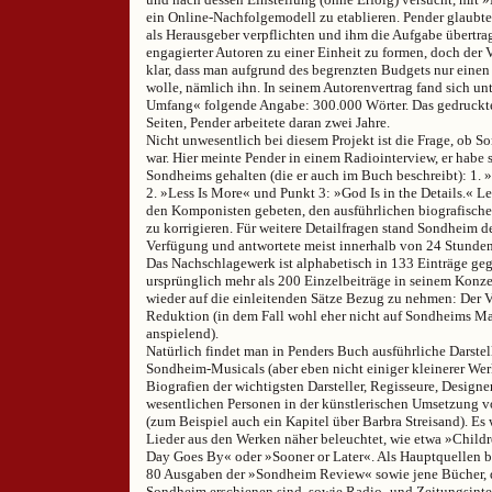
ein Online-Nachfolgemodell zu etablieren. Pender glaubte
als Herausgeber verpflichten und ihm die Aufgabe übertrag
engagierter Autoren zu einer Einheit zu formen, doch der 
klar, dass man aufgrund des begrenzten Budgets nur einen
wolle, nämlich ihn. In seinem Autorenvertrag fand sich u
Umfang« folgende Angabe: 300.000 Wörter. Das gedruckt
Seiten, Pender arbeitete daran zwei Jahre.
Nicht unwesentlich bei diesem Projekt ist die Frage, ob S
war. Hier meinte Pender in einem Radiointerview, er habe 
Sondheims gehalten (die er auch im Buch beschreibt): 1. 
2. »Less Is More« und Punkt 3: »God Is in the Details.« L
den Komponisten gebeten, den ausführlichen biografische
zu korrigieren. Für weitere Detailfragen stand Sondheim d
Verfügung und antwortete meist innerhalb von 24 Stunden
Das Nachschlagewerk ist alphabetisch in 133 Einträge gegl
ursprünglich mehr als 200 Einzelbeiträge in seinem Konze
wieder auf die einleitenden Sätze Bezug zu nehmen: Der 
Reduktion (in dem Fall wohl eher nicht auf Sondheims Ma
anspielend).
Natürlich findet man in Penders Buch ausführliche Darste
Sondheim-Musicals (aber eben nicht einiger kleinerer Wer
Biografien der wichtigsten Darsteller, Regisseure, Designe
wesentlichen Personen in der künstlerischen Umsetzung
(zum Beispiel auch ein Kapitel über Barbra Streisand). Es
Lieder aus den Werken näher beleuchtet, wie etwa »Childr
Day Goes By« oder »Sooner or Later«. Als Hauptquellen b
80 Ausgaben der »Sondheim Review« sowie jene Bücher, d
Sondheim erschienen sind, sowie Radio- und Zeitungsinte