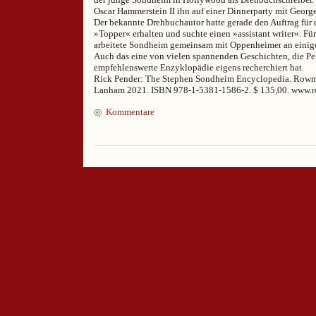
Oscar Hammerstein II ihn auf einer Dinnerparty mit Geor
Der bekannte Drehbuchautor hatte gerade den Auftrag für e
»Topper« erhalten und suchte einen »assistant writer«. Fü
arbeitete Sondheim gemeinsam mit Oppenheimer an einige
Auch das eine von vielen spannenden Geschichten, die Pen
empfehlenswerte Enzyklopädie eigens recherchiert hat.
Rick Pender: The Stephen Sondheim Encyclopedia. Rowma
Lanham 2021. ISBN 978-1-5381-1586-2. $ 135,00. www
Kommentare