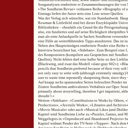
Songanalysen erarbeitete er Zusammenfassungen der von 
»The Sondheim Revue« verfassten Reihe »Biography of a
Eintrags liefert der Autor stets eine Liste seiner Quellen.
Was der Verlag sich wünschte, war ein Standardwerk. Hau
Rowman & Littlefield sind bei dieser Enzyklopädie Unive
Bibliotheken – ebenfalls ein Grund für die Preisgestaltun
also, ein fundiertes und auf seine Richtigkeit überprüftes 
man als erste Anlaufquelle in Sachen Sondheim verwenden
eine Fülle an weiterführenden Tipps anzubieten. Das ist 
Neben den Haupteinträgen erarbeitete Pender eine Reihe v
Interview bezeichnet hat, »Sidebars«. Zum Beispiel eine 
des Komponisten (kompiliert aus Gesprächen mit Sondhei
Quellen). Nicht fehlen darf eine halbe Seite zu den Liebli
(Blackwing, und zwar das Modell »slate-gray 602«): »Bla
pencils that Sondheim preferred because of their very sof
not only easy to write with (although extremely smudgy) 
user to waste time repeatedly sharpening them, since they 
Auf knapp sechs spannenden Seiten beleuchtet Pender im 
Zitaten Sondheims ambivalentes Verhältnis zur Oper. Son
primarily about storytelling, therefore I get impatient, al
shoudn’t.«
Weitere »Sidebars«: »Contributions to Works by Others, »
Productions«, »Juvenile Works«, »Libraries and Archives«
»Movie Musicals« oder auch »Musical Likes (and Dislikes
Kapitel wird Sondheims Liebe zu »Puzzles, Games, and My
Weggelegtes in »Unproduced and Abandoned Projects« be
Kapitel widmet Pender der TV-Serie »Topper«: Nach dem C
der junge Sondheim in Hollywood als Drehbuchschreiber