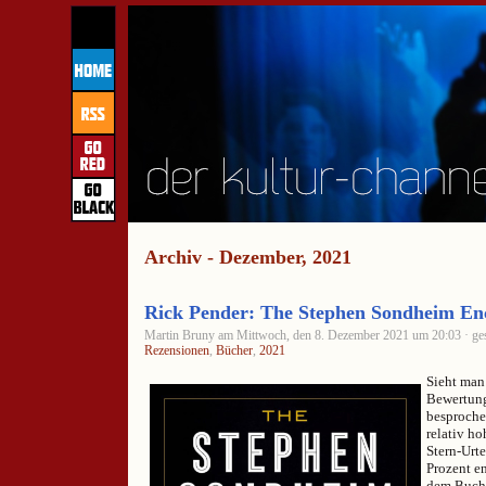
Archiv - Dezember, 2021
Rick Pender: The Stephen Sondheim Enc
Martin Bruny am Mittwoch, den 8. Dezember 2021 um 20:03 · ges
Rezensionen
,
Bücher
,
2021
Sieht man
Bewertung
besproche
relativ ho
Stern-Urte
Prozent en
dem Buch 