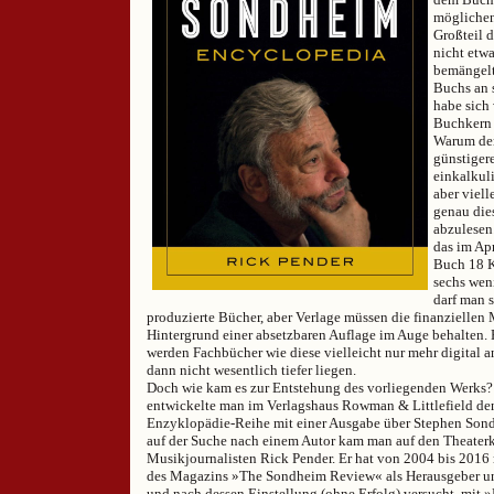
möglichen
Großteil 
nicht etw
bemängelt
Buchs an 
habe sich
Buchkern 
Warum der
günstiger
einkalkuli
aber viell
genau die
abzulesen
das im Ap
Buch 18 K
sechs wen
darf man s
produzierte Bücher, aber Verlage müssen die finanziellen
Hintergrund einer absetzbaren Auflage im Auge behalten. 
werden Fachbücher wie diese vielleicht nur mehr digital a
dann nicht wesentlich tiefer liegen.
Doch wie kam es zur Entstehung des vorliegenden Werks?
entwickelte man im Verlagshaus Rowman & Littlefield den
Enzyklopädie-Reihe mit einer Ausgabe über Stephen Sond
auf der Suche nach einem Autor kam man auf den Theaterk
Musikjournalisten Rick Pender. Er hat von 2004 bis 2016
des Magazins »The Sondheim Review« als Herausgeber un
und nach dessen Einstellung (ohne Erfolg) versucht, mit