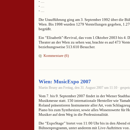
- …
- …
- …
Die Uraufführung ging am 3. September 1992 über die Büh
Wien. Bis 1998 wurden 1279 Vorstellungen gegeben, 1.2
begrüßt.
Ein “Elisabeth”-Revival, das vom 1.Oktober 2003 bis 4.
Theater an der Wien zu sehen war, brachte es auf 473 Vors
beziehungsweise 513.610 Besucher.
Kommentare (6)
Wien: MusicExpo 2007
Martin Bruny am Freitag, den 31. August 2007 um 11:10 · gespeic
Vom 7. bis 9. September 2007 findet in der Wiener Stadtha
Musikmesse statt. 150 internationale Hersteller wie Yama
Roland präsentieren Instrumente aller Art, vom Schlagzeug
Piano bis zum Synthesizer, sowie alles Wissenswerte für
Musiker auf dem Weg in die Professionalität.
Die “ExpoStage” bietet von 11:00 Uhr bis in den Abend ei
Bühnenprogramm, unter anderem mit Live-Auftritten von