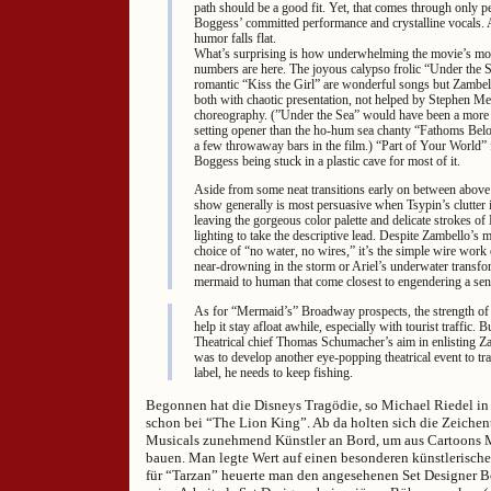
path should be a good fit. Yet, that comes through only pe
Boggess’ committed performance and crystalline vocals.
humor falls flat.
What’s surprising is how underwhelming the movie’s mos
numbers are here. The joyous calypso frolic “Under the S
romantic “Kiss the Girl” are wonderful songs but Zambe
both with chaotic presentation, not helped by Stephen Me
choreography. (”Under the Sea” would have been a more
setting opener than the ho-hum sea chanty “Fathoms Be
a few throwaway bars in the film.) “Part of Your World” f
Boggess being stuck in a plastic cave for most of it.
Aside from some neat transitions early on between above
show generally is most persuasive when Tsypin’s clutter 
leaving the gorgeous color palette and delicate strokes of
lighting to take the descriptive lead. Despite Zambello’s 
choice of “no water, no wires,” it’s the simple wire work 
near-drowning in the storm or Ariel’s underwater transf
mermaid to human that come closest to engendering a se
As for “Mermaid’s” Broadway prospects, the strength of 
help it stay afloat awhile, especially with tourist traffic. 
Theatrical chief Thomas Schumacher’s aim in enlisting Z
was to develop another eye-popping theatrical event to tr
label, he needs to keep fishing.
Begonnen hat die Disneys Tragödie, so Michael Riedel in
schon bei “The Lion King”. Ab da holten sich die Zeichent
Musicals zunehmend Künstler an Bord, um aus Cartoons 
bauen. Man legte Wert auf einen besonderen künstlerische
für “Tarzan” heuerte man den angesehenen Set Designer B