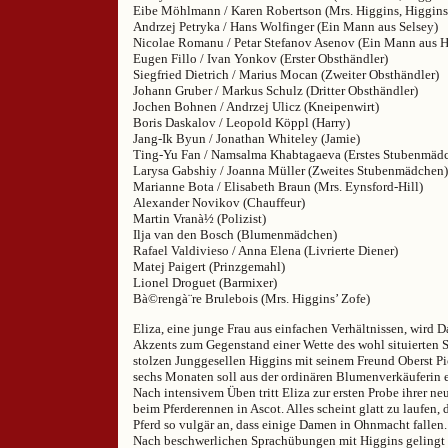
Eibe Möhlmann / Karen Robertson (Mrs. Higgins, Higgins
Andrzej Petryka / Hans Wolfinger (Ein Mann aus Selsey)
Nicolae Romanu / Petar Stefanov Asenov (Ein Mann aus 
Eugen Fillo / Ivan Yonkov (Erster Obsthändler)
Siegfried Dietrich / Marius Mocan (Zweiter Obsthändler)
Johann Gruber / Markus Schulz (Dritter Obsthändler)
Jochen Bohnen / Andrzej Ulicz (Kneipenwirt)
Boris Daskalov / Leopold Köppl (Harry)
Jang-Ik Byun / Jonathan Whiteley (Jamie)
Ting-Yu Fan / Namsalma Khabtagaeva (Erstes Stubenmäd
Larysa Gabshiy / Joanna Müller (Zweites Stubenmädchen)
Marianne Bota / Elisabeth Braun (Mrs. Eynsford-Hill)
Alexander Novikov (Chauffeur)
Martin Vranà½ (Polizist)
Ilja van den Bosch (Blumenmädchen)
Rafael Valdivieso / Anna Elena (Livrierte Diener)
Matej Paigert (Prinzgemahl)
Lionel Droguet (Barmixer)
Bà©rengà¨re Brulebois (Mrs. Higgins’ Zofe)
Eliza, eine junge Frau aus einfachen Verhältnissen, wird D
Akzents zum Gegenstand einer Wette des wohl situierten 
stolzen Junggesellen Higgins mit seinem Freund Oberst Pi
sechs Monaten soll aus der ordinären Blumenverkäuferin 
Nach intensivem Üben tritt Eliza zur ersten Probe ihrer n
beim Pferderennen in Ascot. Alles scheint glatt zu laufen, 
Pferd so vulgär an, dass einige Damen in Ohnmacht fallen.
Nach beschwerlichen Sprachübungen mit Higgins gelingt 