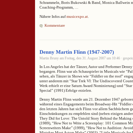
Schrammeln, Boris Bukowski & Band, Monica Ballwein m
Coaching-Programm, …
Nähere Infos auf
musicexpo.at
.
Kommentare
Denny Martin Flinn (1947-2007)
Martin Bruny am Freitag, den 31. August 2007 um 10:46 · gespeic
In Los Angeles hat der Tänzer, Autor und Performer Denny
begangen. Flinn war als Schauspieler in Musicals wie “Pa
sehen, als Tänzer in Shows wie “Fiddler on the roof” engag
unter anderem mit “Star Trek VI: The Undiscovered Countr
Werk erhielt er eine Saturn Award Nominierung) und “Star
Special” (1991) Erfolge erzielen.
Denny Martin Flinn wurde am 21. Dezember 1947 geboren. 
während eines Engagements beim Broadway-Hit “Fiddler o
den letzten Jahren hat sich Flinn vor allem Sachbüchern 
Einschränkungen zu empfehlen sind (neben einigen ander
They Did for Love: The Untold Story Behind the Making 
(1989), “How Not to Write a Screenplay: 101 Common Mi
Screenwriters Make” (1999), “How Not to Audition: Avo
Mistakes Most Actors Make” (2003), “Little Musicals for L