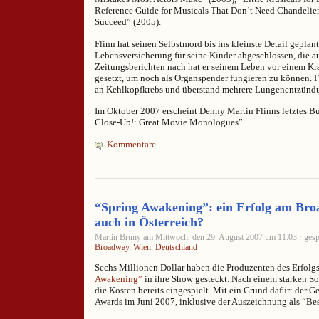
Reference Guide for Musicals That Don’t Need Chandeliers
Succeed” (2005).
Flinn hat seinen Selbstmord bis ins kleinste Detail geplant
Lebensversicherung für seine Kinder abgeschlossen, die a
Zeitungsberichten nach hat er seinem Leben vor einem K
gesetzt, um noch als Organspender fungieren zu können. Fli
an Kehlkopfkrebs und überstand mehrere Lungenentzünd
Im Oktober 2007 erscheint Denny Martin Flinns letztes B
Close-Up!: Great Movie Monologues”.
Kommentare
“Spring Awakening”: ein Erfolg am Bro
auch in Österreich?
Martin Bruny am Mittwoch, den 29. August 2007 um 11:03 · gesp
Broadway
,
Wien
,
Deutschland
Sechs Millionen Dollar haben die Produzenten des Erfolg
Awakening”
in ihre Show gesteckt. Nach einem starken S
die Kosten bereits eingespielt. Mit ein Grund dafür: der 
Awards im Juni 2007, inklusive der Auszeichnung als “Bes