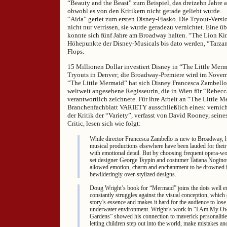
“Beauty and the Beast” zum Beispiel, das dreizehn Jahre 
obwohl es von den Kritikern nicht gerade geliebt wurde.
“Aida” geriet zum ersten Disney-Fiasko. Die Tryout-Versi
nicht nur verrissen, sie wurde geradezu vernichtet. Eine üb
konnte sich fünf Jahre am Broadway halten. “The Lion King
Höhepunkte der Disney-Musicals bis dato werden, “Tarzan
Flops.
15 Millionen Dollar investiert Disney in “The Little Merma
Tryouts in Denver; die Broadway-Premiere wird im Novemb
“The Little Mermaid” hat sich Disney Francesca Zambello
weltweit angesehene Regisseurin, die in Wien für “Rebecc
verantwortlich zeichnete. Für ihre Arbeit an “The Little M
Branchenfachblatt VARIETY ausschließlich eines: vernicht
der Kritik der “Variety”, verfasst von David Rooney, sein
Critic, lesen sich wie folgt:
While director Francesca Zambello is new to Broadway, 
musical productions elsewhere have been lauded for their 
with emotional detail. But by choosing frequent opera-wo
set designer George Tsypin and costumer Tatiana Nogino
allowed emotion, charm and enchantment to be drowned i
bewilderingly over-stylized designs.
Doug Wright’s book for “Mermaid” joins the dots well en
constantly struggles against the visual conception, which 
story’s essence and makes it hard for the audience to lose
underwater environment. Wright’s work in “I Am My O
Gardens” showed his connection to maverick personalities,
letting children step out into the world, make mistakes a