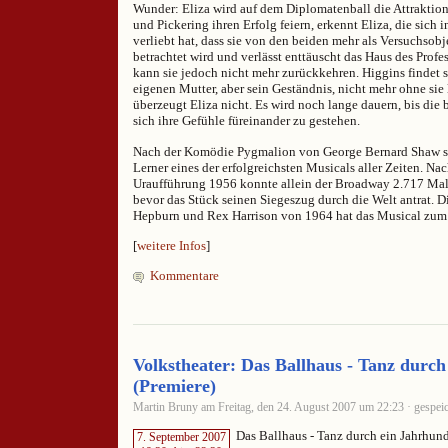
Wunder: Eliza wird auf dem Diplomatenball die Attraktion
und Pickering ihren Erfolg feiern, erkennt Eliza, die sich
verliebt hat, dass sie von den beiden mehr als Versuchsobj
betrachtet wird und verlässt enttäuscht das Haus des Profes
kann sie jedoch nicht mehr zurückkehren. Higgins findet si
eigenen Mutter, aber sein Geständnis, nicht mehr ohne sie
überzeugt Eliza nicht. Es wird noch lange dauern, bis die 
sich ihre Gefühle füreinander zu gestehen.
Nach der Komödie Pygmalion von George Bernard Shaw 
Lerner eines der erfolgreichsten Musicals aller Zeiten. Na
Uraufführung 1956 konnte allein der Broadway 2.717 Mal
bevor das Stück seinen Siegeszug durch die Welt antrat. 
Hepburn und Rex Harrison von 1964 hat das Musical zum
[
weitere Infos
]
Kommentare
Volkstheater: Das Ballhaus - Tanz durch
(Premiere)
Martin Bruny am Freitag, den 24. August 2007 um 22:23 · gespeic
Das Ballhaus - Tanz durch ein Jahrhund
7. September 2007