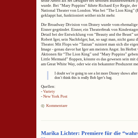
seine Arbeit als Set Designer bei seriösen Bühnenwerken 
wurde. Bei “Mary Poppins” führte Richard Eye Regie, der 
National Theater von London. Was bei “The Lion King” (
geklappt hat, funktioniert seither nicht mehr.
Die Broadway Division von Disney wurde vom ehemalig
Eisner gegründet. Eisner, ein Theaterfreak von Kindestagen
Detail bei der Entwicklung von “Beauty and the Beast” u
Robert Iger, sein Nachfolger, hat, so sagt man, nicht ganz 
Theater. Mit Flops wie “Tarzan” ruiniert man sich die eige
Image - genau davor hat Iger am meisten Angst. Im Herbst w
Aktionen für “The Lion King” und “Mary Poppins” geben.
Little Mermaid” floppen, könnte es das gewesen sein mit 
am Great White Way, oder wie ein bekannter Produzent me
I doubt we’re going to see a lot more Disney shows after
don’t think this is really Bob Iger’s bag.
Quellen:
-
Variety
-
New York Post
Kommentare
Marika Lichter: Premiere für die “wah