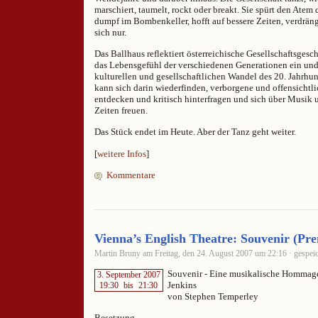
marschiert, taumelt, rockt oder breakt. Sie spürt den Atem 
dumpf im Bombenkeller, hofft auf bessere Zeiten, verdräng
sich nur.
Das Ballhaus reflektiert österreichische Gesellschaftsgesc
das Lebensgefühl der verschiedenen Generationen ein und
kulturellen und gesellschaftlichen Wandel des 20. Jahrhu
kann sich darin wiederfinden, verborgene und offensich
entdecken und kritisch hinterfragen und sich über Musik
Zeiten freuen.
Das Stück endet im Heute. Aber der Tanz geht weiter.
[
weitere Infos
]
Kommentare
Vienna’s English Theatre: Souvenir (Pre
Martin Bruny am Freitag, den 24. August 2007 um 22:16 · gespeic
Souvenir - Eine musikalische Hommage
3. September 2007
Jenkins
19:30
bis
21:30
von Stephen Temperley
Besetzung