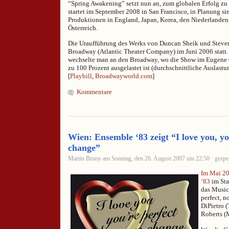
“Spring Awakening” setzt nun an, zum globalen Erfolg zu
startet im September 2008 in San Francisco, in Planung si
Produktionen in England, Japan, Korea, den Niederlanden
Österreich.
Die Uraufführung des Werks von Duncan Sheik und Steven
Broadway (Atlantic Theater Company) im Juni 2006 statt
wechselte man an den Broadway, wo die Show im Eugene O
zu 100 Prozent ausgelastet ist (durchschnittliche Auslastu
[
Playbill
,
Broadwayworld.com
]
Kommentare
Wien: Ensemble ‘83 zeigt “I love you, yo
change”
Martin Bruny am Sonntag, den 26. August 2007 um 22:50 · gespei
Im Mai 2
‘83
im Sta
das Music
perfect, 
DiPietro 
Roberts (