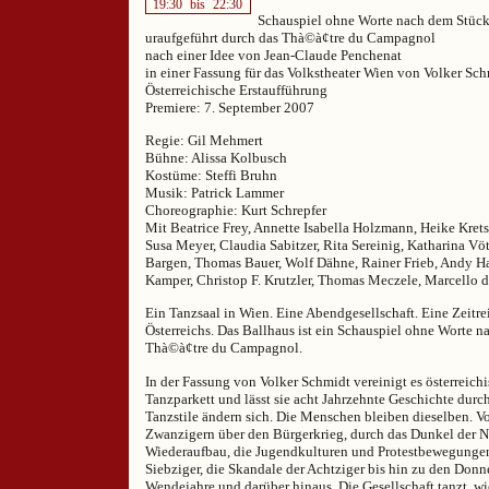
19:30
bis
22:30
Schauspiel ohne Worte nach dem Stück
uraufgeführt durch das Thà©à¢tre du Campagnol
nach einer Idee von Jean-Claude Penchenat
in einer Fassung für das Volkstheater Wien von Volker Sc
Österreichische Erstaufführung
Premiere: 7. September 2007
Regie: Gil Mehmert
Bühne: Alissa Kolbusch
Kostüme: Steffi Bruhn
Musik: Patrick Lammer
Choreographie: Kurt Schrepfer
Mit Beatrice Frey, Annette Isabella Holzmann, Heike Kret
Susa Meyer, Claudia Sabitzer, Rita Sereinig, Katharina Vö
Bargen, Thomas Bauer, Wolf Dähne, Rainer Frieb, Andy 
Kamper, Christop F. Krutzler, Thomas Meczele, Marcello 
Ein Tanzsaal in Wien. Eine Abendgesellschaft. Eine Zeitre
Österreichs. Das Ballhaus ist ein Schauspiel ohne Worte na
Thà©à¢tre du Campagnol.
In der Fassung von Volker Schmidt vereinigt es österreic
Tanzparkett und lässt sie acht Jahrzehnte Geschichte dur
Tanzstile ändern sich. Die Menschen bleiben dieselben. V
Zwanzigern über den Bürgerkrieg, durch das Dunkel der N
Wiederaufbau, die Jugendkulturen und Protestbewegungen
Siebziger, die Skandale der Achtziger bis hin zu den Don
Wendejahre und darüber hinaus. Die Gesellschaft tanzt, wi