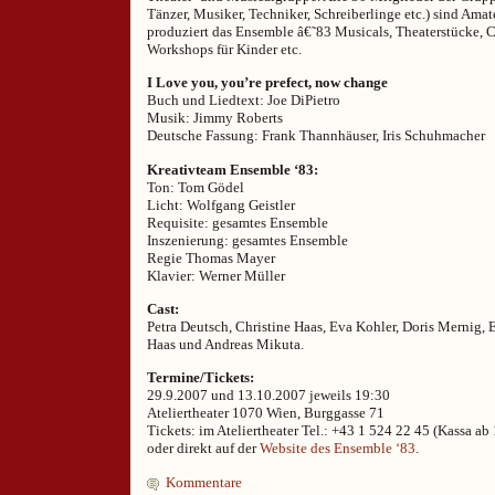
Tänzer, Musiker, Techniker, Schreiberlinge etc.) sind Amat
produziert das Ensemble â€˜83 Musicals, Theaterstücke, 
Workshops für Kinder etc.
I Love you, you’re prefect, now change
Buch und Liedtext: Joe DiPietro
Musik: Jimmy Roberts
Deutsche Fassung: Frank Thannhäuser, Iris Schuhmacher
Kreativteam Ensemble ‘83:
Ton: Tom Gödel
Licht: Wolfgang Geistler
Requisite: gesamtes Ensemble
Inszenierung: gesamtes Ensemble
Regie Thomas Mayer
Klavier: Werner Müller
Cast:
Petra Deutsch, Christine Haas, Eva Kohler, Doris Mernig,
Haas und Andreas Mikuta.
Termine/Tickets:
29.9.2007 und 13.10.2007 jeweils 19:30
Ateliertheater 1070 Wien, Burggasse 71
Tickets: im Ateliertheater Tel.: +43 1 524 22 45 (Kassa ab
oder direkt auf der
Website des Ensemble ‘83
.
Kommentare