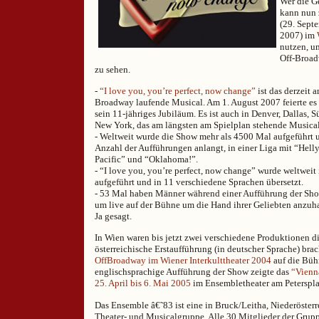
Wer die G
kann nun 
(29. Sept
2007) im
nutzen, um
Off-Broad
zu sehen.
-
“I love you, you’re perfect, now change”
ist das derzeit 
Broadway laufende Musical. Am 1. August 2007 feierte es
sein 11-jähriges Jubiläum. Es ist auch in Denver, Dallas, 
New York, das am längsten am Spielplan stehende Musical
- Weltweit wurde die Show mehr als 4500 Mal aufgeführt u
Anzahl der Aufführungen anlangt, in einer Liga mit “Helly
Pacific” und “Oklahoma!”.
- “I love you, you’re perfect, now change” wurde weltweit
aufgeführt und in 11 verschiedene Sprachen übersetzt.
- 53 Mal haben Männer während einer Aufführung der Sho
um live auf der Bühne um die Hand ihrer Geliebten anzuha
Ja gesagt.
In Wien waren bis jetzt zwei verschiedene Produktionen d
österreichische Erstaufführung (in deutscher Sprache) bra
OffBroadway im Wiener Interkulttheater 2004
auf die Büh
englischsprachige Aufführung der Show zeigte das
“Vienn
25. April bis 6. Mai 2005
im Ensembletheater am Peterspla
Das Ensemble â€˜83 ist eine in Bruck/Leitha, Niederösterr
Theater- und Musicalgruppe. Alle 30 Mitglieder der Grupp