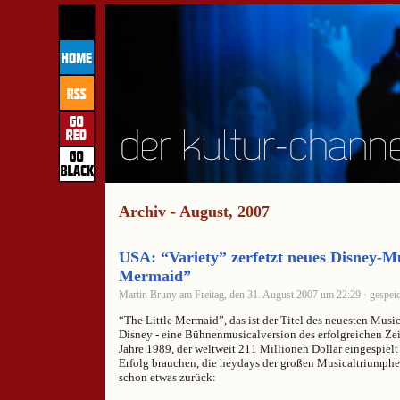
Archiv - August, 2007
USA: “Variety” zerfetzt neues Disney-Mu
Mermaid”
Martin Bruny am Freitag, den 31. August 2007 um 22:29 · gespeic
“The Little Mermaid”, das ist der Titel des neuesten Musi
Disney - eine Bühnenmusicalversion des erfolgreichen Ze
Jahre 1989, der weltweit 211 Millionen Dollar eingespielt
Erfolg brauchen, die heydays der großen Musicaltriumph
schon etwas zurück: