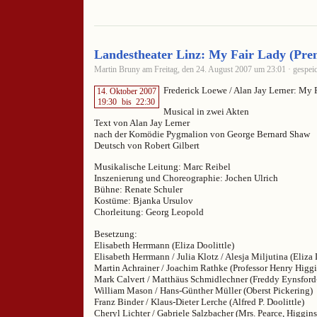
Landestheater Linz: My Fair Lady (Pre
Martin Bruny am Freitag, den 24. August 2007 um 23:01 · gespeic
Frederick Loewe / Alan Jay Lerner: My 
14. Oktober 2007
19:30
bis
22:30
Musical in zwei Akten
Text von Alan Jay Lerner
nach der Komödie Pygmalion von George Bernard Shaw
Deutsch von Robert Gilbert
Musikalische Leitung: Marc Reibel
Inszenierung und Choreographie: Jochen Ulrich
Bühne: Renate Schuler
Kostüme: Bjanka Ursulov
Chorleitung: Georg Leopold
Besetzung:
Elisabeth Herrmann (Eliza Doolittle)
Elisabeth Herrmann / Julia Klotz / Alesja Miljutina (Eliza 
Martin Achrainer / Joachim Rathke (Professor Henry Higgi
Mark Calvert / Matthäus Schmidlechner (Freddy Eynsford-
William Mason / Hans-Günther Müller (Oberst Pickering)
Franz Binder / Klaus-Dieter Lerche (Alfred P. Doolittle)
Cheryl Lichter / Gabriele Salzbacher (Mrs. Pearce, Higgins