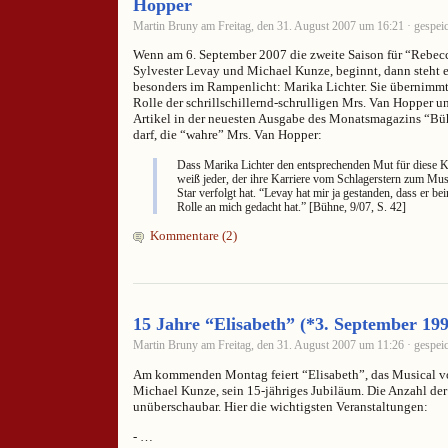
Hopper
Martin Bruny am Freitag, den 31. August 2007 um 16:21 · gespeic
Wenn am 6. September 2007 die zweite Saison für “Rebec
Sylvester Levay und Michael Kunze, beginnt, dann steht 
besonders im Rampenlicht: Marika Lichter. Sie übernimmt 
Rolle der schrillschillernd-schrulligen Mrs. Van Hopper 
Artikel in der neuesten Ausgabe des Monatsmagazins “B
darf, die “wahre” Mrs. Van Hopper:
Dass Marika Lichter den entsprechenden Mut für diese K
weiß jeder, der ihre Karriere vom Schlagerstern zum Mu
Star verfolgt hat. “Levay hat mir ja gestanden, dass er be
Rolle an mich gedacht hat.” [Bühne, 9/07, S. 42]
Kommentare (2)
15 Jahre “Elisabeth” (*3. September 199
Martin Bruny am Freitag, den 31. August 2007 um 11:26 · gespeic
Am kommenden Montag feiert “Elisabeth”, das Musical v
Michael Kunze, sein 15-jähriges Jubiläum. Die Anzahl der 
unüberschaubar. Hier die wichtigsten Veranstaltungen:
- …