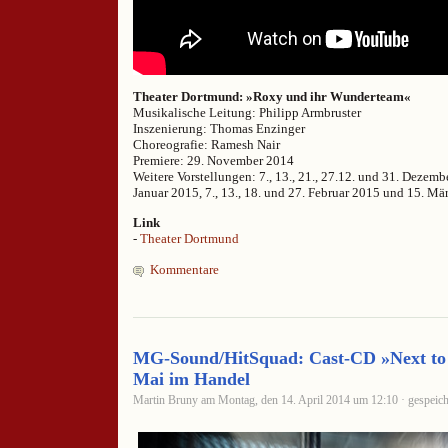
Theater Dortmund: »Roxy und ihr Wunderteam«
Musikalische Leitung: Philipp Armbruster
Inszenierung: Thomas Enzinger
Choreografie: Ramesh Nair
Premiere: 29. November 2014
Weitere Vorstellungen: 7., 13., 21., 27.12. und 31. Dezembe
Januar 2015, 7., 13., 18. und 27. Februar 2015 und 15. Mä
Link
-
Theater Dortmund
Kommentare
MG-Sound/HitSquad: Cast-CD »Next to
Mai im Handel
Martin Bruny am Montag, den 14. April 2014 um 12:10 · gespeich