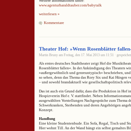
Weitere Informationen unter:
www.agenturharaldtauber.com/babytalk
weiterlesen »
Kommentare
Theater Hof: »Wenn Rosenblätter fallen
Martin Bruny am Freitag, den 17. Mai 2013 um 11:51 · gespeicher
Als erstes deutsches Stadttheater zeigt Hof die Musikthe
Rosenblätter fallen«. In der Ankündigung des Theaters wir
»außergewöhnlich und genreuntypisch« beschrieben, und
so sehen, denn das Thema das Rory Six und Kai Hüsgen ver
– und sowohl brandaktuell wie gesellschaftspolitisch relev
Das ist auch ein Grund dafür, dass die Produktion in Hof 
Hospizverein Hof e. V. stattfindet. Neben Informationsmat
ausgewählten Vorstellungen Nachgespräche zum Thema d
Schwerkranken, Sterbenden und deren Angehörigen angebo
Konzept.
Handlung
Eine kleine Studentenbude. Ein Sofa, Regal, Tisch und Stuh
Hier wohnt Till. An der Wand hängt ein selbst gemaltes Bil