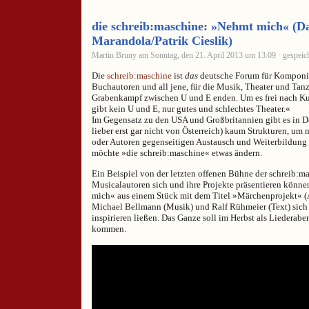
die schreib:maschine: »Nehmt mich« (D
Marandola/Patrik Cieslik)
Martin Bruny am Sonntag, den 21. April 2013 um 13:09 · gespeic
Die
schreib:maschine
ist
das
deutsche Forum für Komponist
Buchautoren und all jene, für die Musik, Theater und Tanz
Grabenkampf zwischen U und E enden. Um es frei nach Kur
gibt kein U und E, nur gutes und schlechtes Theater.«
Im Gegensatz zu den USA und Großbritannien gibt es in D
lieber erst gar nicht von Österreich) kaum Strukturen, um 
oder Autoren gegenseitigen Austausch und Weiterbildung
möchte »die schreib:maschine« etwas ändern.
Ein Beispiel von der letzten offenen Bühne der schreib:m
Musicalautoren sich und ihre Projekte präsentieren könne
mich« aus einem Stück mit dem Titel »Märchenprojekt« (Arb
Michael Bellmann (Musik) und Ralf Rühmeier (Text) sic
inspirieren ließen. Das Ganze soll im Herbst als Liederab
kommen.