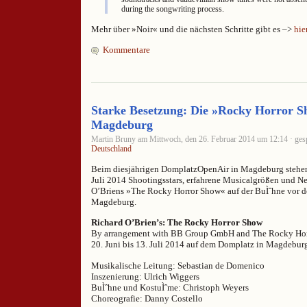
during the songwriting process.
Mehr über »Noir« und die nächsten Schritte gibt es –>
hie
Kommentare
Starke Besetzung: Die »Rocky Horror S
Magdeburg
Martin Bruny am Mittwoch, den 26. Februar 2014 um 12:14 · gesp
Deutschland
Beim diesjährigen DomplatzOpenAir in Magdeburg stehen 
Juli 2014 Shootingsstars, erfahrene Musicalgrößen und N
O’Briens »The Rocky Horror Show« auf der BuÌˆhne vor d
Magdeburg.
Richard O’Brien’s: The Rocky Horror Show
By arrangement with BB Group GmbH and The Rocky Ho
20. Juni bis 13. Juli 2014 auf dem Domplatz in Magdebur
Musikalische Leitung: Sebastian de Domenico
Inszenierung: Ulrich Wiggers
BuÌˆhne und KostuÌˆme: Christoph Weyers
Choreografie: Danny Costello