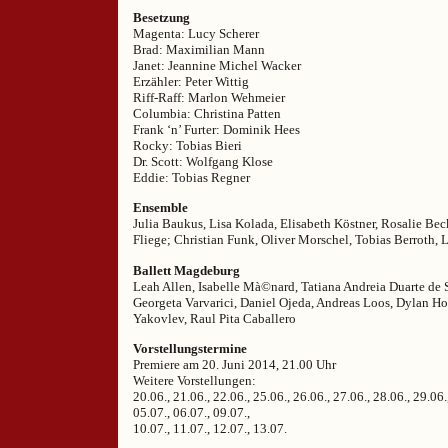
Besetzung
Magenta: Lucy Scherer
Brad: Maximilian Mann
Janet: Jeannine Michel Wacker
Erzähler: Peter Wittig
Riff-Raff: Marlon Wehmeier
Columbia: Christina Patten
Frank ‘n’ Furter: Dominik Hees
Rocky: Tobias Bieri
Dr. Scott: Wolfgang Klose
Eddie: Tobias Regner
Ensemble
Julia Baukus, Lisa Kolada, Elisabeth Köstner, Rosalie Bec
Fliege; Christian Funk, Oliver Morschel, Tobias Berroth, 
Ballett Magdeburg
Leah Allen, Isabelle Mà©nard, Tatiana Andreia Duarte de 
Georgeta Varvarici, Daniel Ojeda, Andreas Loos, Dylan Ho
Yakovlev, Raul Pita Caballero
Vorstellungstermine
Premiere am 20. Juni 2014, 21.00 Uhr
Weitere Vorstellungen:
20.06., 21.06., 22.06., 25.06., 26.06., 27.06., 28.06., 29.06.
05.07., 06.07., 09.07.,
10.07., 11.07., 12.07., 13.07.