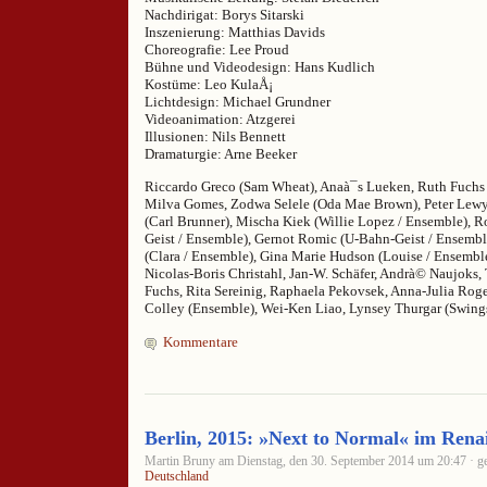
Nachdirigat: Borys Sitarski
Inszenierung: Matthias Davids
Choreografie: Lee Proud
Bühne und Videodesign: Hans Kudlich
Kostüme: Leo KulaÅ¡
Lichtdesign: Michael Grundner
Videoanimation: Atzgerei
Illusionen: Nils Bennett
Dramaturgie: Arne Beeker
Riccardo Greco (Sam Wheat), Anaà¯s Lueken, Ruth Fuchs 
Milva Gomes, Zodwa Selele (Oda Mae Brown), Peter Lewy
(Carl Brunner), Mischa Kiek (Willie Lopez / Ensemble), R
Geist / Ensemble), Gernot Romic (U-Bahn-Geist / Ensemble
(Clara / Ensemble), Gina Marie Hudson (Louise / Ensemble
Nicolas-Boris Christahl, Jan-W. Schäfer, Andrà© Naujoks
Fuchs, Rita Sereinig, Raphaela Pekovsek, Anna-Julia Roge
Colley (Ensemble), Wei-Ken Liao, Lynsey Thurgar (Swing
Kommentare
Berlin, 2015: »Next to Normal« im Rena
Martin Bruny am Dienstag, den 30. September 2014 um 20:47 · ge
Deutschland