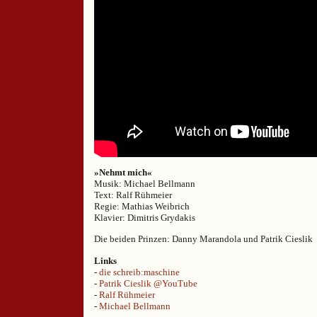
»Nehmt mich«
Musik: Michael Bellmann
Text: Ralf Rühmeier
Regie: Mathias Weibrich
Klavier: Dimitris Grydakis
Die beiden Prinzen: Danny Marandola und Patrik Cieslik
Links
-
die schreib:maschine
-
Patrik Cieslik @YouTube
-
Ralf Rühmeier
-
Michael Bellmann