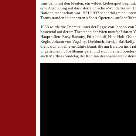
wars dann mit den Idealen, ein wildes Liebesspiel beginnt.
eine Anspielung auf das österreichische »Wunderteam«. D
Nationalmannschaft war 1931/1932 sehr erfolgreich unterw
Teams standen in der ersten »Sport-Operette« auf der Bühn
1938 wurde die Operette unter der Regie von Johann von V
basierend auf der im Theater an der Wien uraufgeführten V
Hauptrollen: Rosy Barsony, Fritz Imhoff, Hans Holt, Oska
Regie: Johann von Và¡sà¡ry; Drehbuch: Istvà¡n Bà©keffy, 
dreht sich um eine entführte Braut, die am Balaton ins Tra
ungarischen Fußballteams gerät und sich in einen Spieler v
auch Matthias Sindelar, der Kapitän des legendären öster