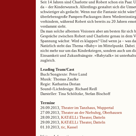
Seit 14 Jahren sind Charlotte und Robert schon ein Paar. U
da – der Kinderwunsch. Allerdings gestaltet sich die Umse
schwieriger als gedacht. Wenn nur die Fantasie nicht wäre! 
überlebensgroße Pampers-Packungen ihren Wiedereinstieg
verhindern, während Robert sich bereits zu 20 Jahren emo
verdammt sieht.
Da man solche albernen Visionen aber am besten für sich 
Gespräche zwischen Robert und Charlotte genau in dem Ve
Spannung wächst: Wird es klappen? Und wenn ja – was d
Natürlich steht das Thema »Baby« im Mittelpunkt. Dabei g
nicht mehr nur um das Kinderkriegen, sondern auch um di
Einsamkeit und Zukunftsängste. »Babytalk« ist unterhalt
zugleich.
Leading Team/Cast
Buch/Songtexte: Peter Lund
Musik: Thomas Zaufke
Regie: Katharina Dorian
Sound-/Lichtdesign: Richard Redl
Darsteller: Tina Schöltzke, Stefan Bischoff
Termine
26.09.2013,
Theater im Tanzhaus, Wuppertal
27.09.2013,
Theater an der Niebuhrg, Oberhausen
28.09.2013,
KATiELLi Theater, Datteln
29.09.2013,
KATiELLi Theater, Datteln
01.10.2013,
tic, Kassel