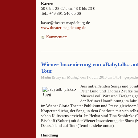
Karten
50 € bis 28 € / erm. 43 € bis 23 €
Tel.: +49 391 540 65 66
kasse@theater-magdeburg.de
www.theater-magdeburg.de
Kommentare
Wiener Inszenierung von »Babytalk« au
Tour
Martin Bruny am Montag, den 17. Juni 2013 um 14:31 · gespeiche
Aus mitreißenden Songs und point
Peter Lund und Thomas Zaufke mit
Musical voll Witz und Tiefgang ges
der Berliner Uraufführung im Jahr
im Wiener Gloria Theater Publikum und Presse gleichsam 
Körper und ich«, der Song, in dem Charlotte mit sich selbs
schon Kultstatus erreicht. Im Herbst sind Tina Schöltzke (
Bischoff (Robert) mit der Wiener Inszenierung der Show (K
Deutschland auf Tour (Termine siehe unten).
Handlung