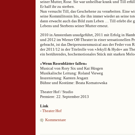
seiner Mutter, Rose. Sie war unheilbar krank und Till erfül
Er half ihr zu sterben.
Nun versucht Till, das Geschehene zu verarbeiten. Eine wi
seine Kommilitonin Iris, die ihn immer wieder an seine tot
dann erwacht auch das Bild zum Leben … Till erlebt die 
Lebens und Sterbens seiner Mutter erneut.
2010 in Amsterdam uraufgeführt, 2011 mit Erfolg in Ham
und 2012 im Wiener Off-Theater in einer sensationellen P
gebracht, ist das Dreipersonenmusical aus der Feder von 
der 2011/12 in der Titelrolle von »Jekyll & Hyde« am The
ein berührendes, hochemotionales Stück mit starken Melo
»Wenn Rosenblätter fallen«
Musical von Rory Six und Kai Hüsgen
Musikalische Leitung: Roland Vieweg
Inszenierung: Karsten Jesgarz
Bühne und Kostüme: Beata Kornatowska
Theater Hof / Studio
Premiere: 22. September 2013
Link
-
Theater Hof
Kommentare