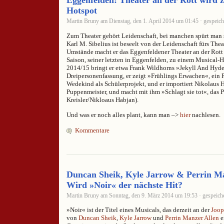
Eggenfelden: Theater an der Rott wird 
Hotspot
Martin Bruny am Dienstag, den 1. April 2014 um 01:45 · gespeich
Zum Theater gehört Leidenschaft, bei manchen spürt man s
Karl M. Sibelius ist beseelt von der Leidenschaft fürs Theat
Umstände macht er das Eggenfeldener Theater an der Rot
Saison, seiner letzten in Eggenfelden, zu einem Musical-H
2014/15 bringt er etwa Frank Wildhorns »Jekyll And Hyde
Dreipersonenfassung, er zeigt »Frühlings Erwachen«, ein
Wedekind als Schülerprojekt, und er importiert Nikolaus 
Puppenmeister, und macht mit ihm »Schlagt sie tot«, das
Kreisler/Nikloaus Habjan).
Und was er noch alles plant, kann man –>
hier
nachlesen.
Kommentare
Duncan Sheik, Kyle Jarrow & Perrin Ma
Wird »Noir« der nächste Hit?
Martin Bruny am Sonntag, den 9. März 2014 um 19:53 · gespeiche
»Noir« ist der Titel eines Musicals, das derzeit an der
Joop
von
Duncan Sheik
,
Kyle Jarrow
und
Perrin Manzer Allen
e