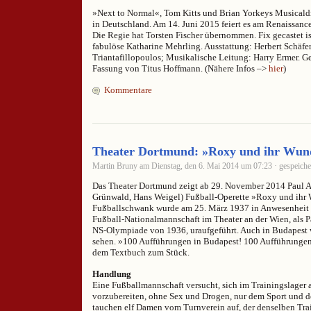
»Next to Normal«, Tom Kitts und Brian Yorkeys Musical
in Deutschland. Am 14. Juni 2015 feiert es am Renaissance
Die Regie hat Torsten Fischer übernommen. Fix gecastet 
fabulöse Katharine Mehrling. Ausstattung: Herbert Schäfer,
Triantafillopoulos; Musikalische Leitung: Harry Ermer. Ge
Fassung von Titus Hoffmann. (Nähere Infos –>
hier
)
Kommentare
Theater Dortmund: »Roxy und ihr Wun
Martin Bruny am Dienstag, den 6. Mai 2014 um 07:23 · gespeiche
Das Theater Dortmund zeigt ab 29. November 2014 Paul A
Grünwald, Hans Weigel) Fußball-Operette »Roxy und ihr
Fußballschwank wurde am 25. März 1937 in Anwesenheit d
Fußball-Nationalmannschaft im Theater an der Wien, als Pa
NS-Olympiade von 1936, uraufgeführt. Auch in Budapest 
sehen. »100 Aufführungen in Budapest! 100 Aufführungen 
dem Textbuch zum Stück.
Handlung
Eine Fußballmannschaft versucht, sich im Trainingslager a
vorzubereiten, ohne Sex und Drogen, nur dem Sport und de
tauchen elf Damen vom Turnverein auf, der denselben Trai