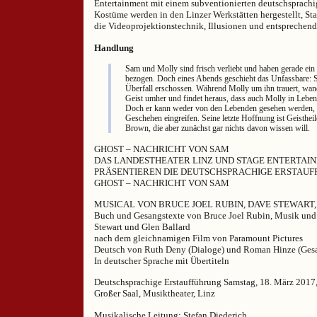
Entertainment mit einem subventionierten deutschsprach
Kostüme werden in den Linzer Werkstätten hergestellt, Sta
die Videoprojektionstechnik, Illusionen und entspreche
Handlung
Sam und Molly sind frisch verliebt und haben gerade ei
bezogen. Doch eines Abends geschieht das Unfassbare: 
Überfall erschossen. Während Molly um ihn trauert, wan
Geist umher und findet heraus, dass auch Molly in Lebe
Doch er kann weder von den Lebenden gesehen werden, 
Geschehen eingreifen. Seine letzte Hoffnung ist Geisthe
Brown, die aber zunächst gar nichts davon wissen will.
GHOST – NACHRICHT VON SAM
DAS LANDESTHEATER LINZ UND STAGE ENTERTAI
PRÄSENTIEREN DIE DEUTSCHSPRACHIGE ERSTAU
GHOST – NACHRICHT VON SAM
MUSICAL VON BRUCE JOEL RUBIN, DAVE STEWART
Buch und Gesangstexte von Bruce Joel Rubin, Musik und
Stewart und Glen Ballard
nach dem gleichnamigen Film von Paramount Pictures
Deutsch von Ruth Deny (Dialoge) und Roman Hinze (Gesa
In deutscher Sprache mit Übertiteln
Deutschsprachige Erstaufführung Samstag, 18. März 2017
Großer Saal, Musiktheater, Linz
Musikalische Leitung: Stefan Diederich