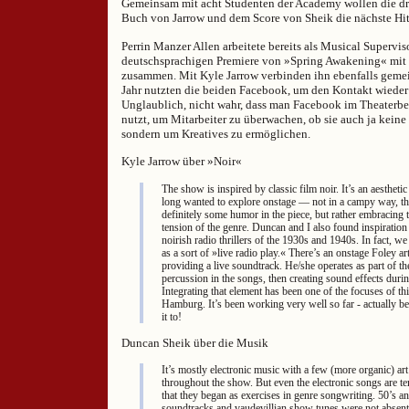
Gemeinsam mit acht Studenten der Academy wollen die dr
Buch von Jarrow und dem Score von Sheik die nächste Hit
Perrin Manzer Allen arbeitete bereits als Musical Superviso
deutschsprachigen Premiere von »Spring Awakening« mit
zusammen. Mit Kyle Jarrow verbinden ihn ebenfalls gemei
Jahr nutzten die beiden Facebook, um den Kontakt wieder 
Unglaublich, nicht wahr, dass man Facebook im Theaterbe
nutzt, um Mitarbeiter zu überwachen, ob sie auch ja keine
sondern um Kreatives zu ermöglichen.
Kyle Jarrow über »Noir«
The show is inspired by classic film noir. It’s an aestheti
long wanted to explore onstage — not in a campy way, th
definitely some humor in the piece, but rather embracing
tension of the genre. Duncan and I also found inspiration
noirish radio thrillers of the 1930s and 1940s. In fact, we 
as a sort of »live radio play.« There’s an onstage Foley art
providing a live soundtrack. He/she operates as part of th
percussion in the songs, then creating sound effects duri
Integrating that element has been one of the focuses of t
Hamburg. It’s been working very well so far - actually be
it to!
Duncan Sheik über die Musik
It’s mostly electronic music with a few (more organic) ar
throughout the show. But even the electronic songs are te
that they began as exercises in genre songwriting. 50’s 
soundtracks and vaudevillian show tunes were not absen