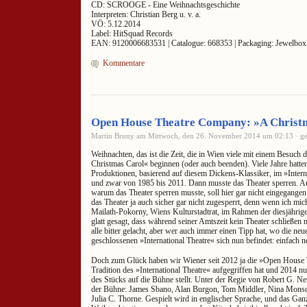
CD: SCROOGE - Eine Weihnachtsgeschichte
Interpreten: Christian Berg u. v. a.
VÖ: 5.12.2014
Label: HitSquad Records
EAN: 9120006683531 | Catalogue: 668353 | Packaging: Jewelbo
Kommentare
Open House Theatre Company: »A Christ
Martin Bruny am Mittwoch, den 26. November 2014 um 02:13 · ge
Weihnachten, das ist die Zeit, die in Wien viele mit einem Besuch 
Christmas Carol« beginnen (oder auch beenden). Viele Jahre hatte
Produktionen, basierend auf diesem Dickens-Klassiker, im »Interna
und zwar von 1985 bis 2011. Dann musste das Theater sperren. A
warum das Theater sperren musste, soll hier gar nicht eingegangen
das Theater ja auch sicher gar nicht zugesperrt, denn wenn ich mich
Mailath-Pokorny, Wiens Kulturstadtrat, im Rahmen der diesjähri
glatt gesagt, dass während seiner Amtszeit kein Theater schließen 
alle bitter gelacht, aber wer auch immer einen Tipp hat, wo die neu
geschlossenen »International Theatre« sich nun befindet: einfach n
Doch zum Glück haben wir Wiener seit 2012 ja die »Open House 
Tradition des »International Theatre« aufgegriffen hat und 2014 nun
des Stücks auf die Bühne stellt. Unter der Regie von Robert G. N
der Bühne: James Sbano, Alan Burgon, Tom Middler, Nina Monsch
Julia C. Thorne. Gespielt wird in englischer Sprache, und das Ganz