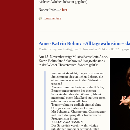
nächsten Wochen bekannt gegeben).
Nähere Infos –>
hier
.
Kommentare
Anne-Katrin Böhm: »Alltagswahnsinn – da
Martin Bruny am Freitag, den 7. November 2014 um 09:22 · gespei
Am 15. November zeigt Musicaldarstellerin Anne-
Katrin Böhm ihre Soloshow »Alltagswahnsinn«
in der Wiener Theatercouch. Worum geht’s:
Wer kennt sie nicht, die ganz normalen
Stolpersteine des täglichen Lebens, die
einen immer wieder in den Wahnsinn
treiben?
Nervenzusammenbrüche in der Küche,
Bestechungsversuche des inneren
Schweinehundes, der Wunsch, Mami
manchmal einen Maulkorb zu verpassen
oder in der vermeintlichen
Traumwohnung endlich einmal ohne
Ohropax einschlafen zu können …
Mit Schwung, Charme und Champagner
stellt sich die sympathisch-chaotische
Protagonistin ihrem
ALLTAGSWAHNSINN.
Das Solostück vereint wahnwitzige
Situationen mit einer schräg-bunten