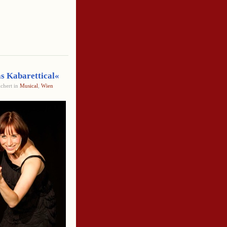
s Kabarettical«
chert in
Musical
,
Wien