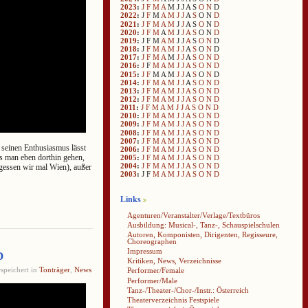
2023
:
J
F
M
A
M
J
J
A
S
O
N
D
2022
:
J
F
M
A
M
J
J
A
S
O
N
D
2021
:
J
F
M
A
M
J
J
A
S
O
N
D
2020
:
J
F
M
A
M
J
J
A
S
O
N
D
2019
:
J
F
M
A
M
J
J
A
S
O
N
D
2018
:
J
F
M
A
M
J
J
A
S
O
N
D
2017
:
J
F
M
A
M
J
J
A
S
O
N
D
2016
:
J
F
M
A
M
J
J
A
S
O
N
D
2015
:
J
F
M
A
M
J
J
A
S
O
N
D
2014
:
J
F
M
A
M
J
J
A
S
O
N
D
2013
:
J
F
M
A
M
J
J
A
S
O
N
D
2012
:
J
F
M
A
M
J
J
A
S
O
N
D
2011
:
J
F
M
A
M
J
J
A
S
O
N
D
2010
:
J
F
M
A
M
J
J
A
S
O
N
D
2009
:
J
F
M
A
M
J
J
A
S
O
N
D
2008
:
J
F
M
A
M
J
J
A
S
O
N
D
2007
:
J
F
M
A
M
J
J
A
S
O
N
D
seinen Enthusiasmus lässt
2006
:
J
F
M
A
M
J
J
A
S
O
N
D
s man eben dorthin gehen,
2005
:
J
F
M
A
M
J
J
A
S
O
N
D
2004
:
J
F
M
A
M
J
J
A
S
O
N
D
rgessen wir mal Wien), außer
2003
:
J
F
M
A
M
J
J
A
S
O
N
D
Links
Agenturen/Veranstalter/Verlage/Textbüros
Ausbildung: Musical-, Tanz-, Schauspielschulen
Autoren, Komponisten, Dirigenten, Regisseure,
Choreographen
Impressum
D
Kritiken, News, Verzeichnisse
speichert in
Tonträger
,
News
Performer/Female
Performer/Male
Tanz-/Theater-/Chor-/Instr.: Österreich
Theaterverzeichnis Festspiele