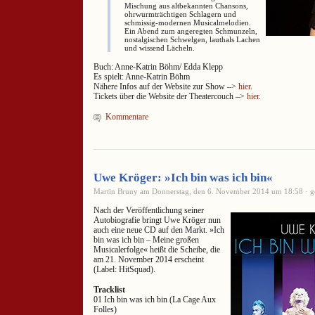
Mischung aus altbekannten Chansons,
ohrwurmträchtigen Schlagern und
schmissig-modernen Musicalmelodien.
Ein Abend zum angeregten Schmunzeln,
nostalgischen Schwelgen, lauthals Lachen
und wissend Lächeln.
Buch: Anne-Katrin Böhm/ Edda Klepp
Es spielt: Anne-Katrin Böhm
Nähere Infos auf der Website zur Show –>
hier
.
Tickets über die Website der Theatercouch –>
hier
.
Kommentare
Uwe Kröger: »Ich bin was ich bin«
Martin Bruny am Donnerstag, den 6. November 2014 um 18:58 · ge
Nach der Veröffentlichung seiner
Autobiografie bringt Uwe Kröger nun
auch eine neue CD auf den Markt. »Ich
bin was ich bin – Meine großen
Musicalerfolge« heißt die Scheibe, die
am 21. November 2014 erscheint
(Label: HitSquad).
Tracklist
01 Ich bin was ich bin (La Cage Aux
Folles)