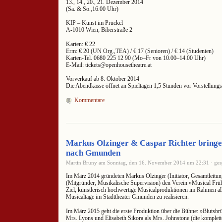
13., 14., 20., 21. Dezember 2014
(Sa. & So.,16.00 Uhr)
KIP – Kunst im Prückel
A-1010 Wien; Biberstraße 2
Karten: € 22
Erm: € 20 (UN Org.,TEA) / € 17 (Senioren) / € 14 (Studenten)
Karten-Tel. 0680 225 12 90 (Mo–Fr von 10.00–14.00 Uhr)
E-Mail: tickets@openhousetheatre.at
Vorverkauf ab 8. Oktober 2014
Die Abendkasse öffnet an Spieltagen 1,5 Stunden vor Vorstellung
Kommentare
Markus Olzinger & Caspar Richter bringe
nach Gmunden
Martin Bruny am Sonntag, den 16. November 2014 um 22:31 · ges
Im März 2014 gründeten Markus Olzinger (Initiator, Gesamtleitun
(Mitgründer, Musikalische Supervision) den Verein »Musical Fr
Ziel, künstlerisch hochwertige Musicalproduktionen im Rahmen allj
Musicaltage im Stadttheater Gmunden zu realisieren.
Im März 2015 geht die erste Produktion über die Bühne: »Blutsbrü
Mrs. Lyons und Elisabeth Sikora als Mrs. Johnstone (die komplett