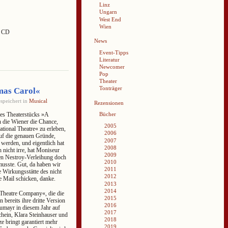
Linz
Ungarn
West End
Wien
x CD
News
Event-Tipps
Literatur
Newcomer
Pop
Theater
Tonträger
mas Carol«
speichert in
Musical
Rezensionen
des Theaterstücks »A
Bücher
n die Wiener die Chance,
2005
tional Theatre« zu erleben,
2006
uf die genauen Gründe,
2007
 werden, und eigentlich hat
2008
 nicht irre, hat Moniseur
2009
gen Nestroy-Verleihung doch
2010
musste. Gut, da haben wir
2011
e Wirkungsstätte des nicht
2012
e Mail schicken, danke.
2013
2014
Theatre Company«, die die
2015
 bereits ihre dritte Version
2016
eumayr in diesem Jahr auf
2017
ein, Klara Steinhauser und
2018
e bringt garantiert mehr
2019