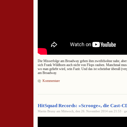
Die Misserfolge am Broadway gehen ihm zweifelsohne nahe, aber 
sich Frank Wildhorn auch nicht von Flops rauben. Manchmal mus
wo man geliebt wird, sein Fazit. Und das ist scheinbar überall (ve
am Broadway.
Kommentare
HitSquad Records: »Scrooge«, die Cast-C
Martin Bruny am Mittwoch, den 26. November 2014 um 21:53 · ge