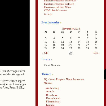
Theaterverzeichnis Österreich
Theaterverzeichnis weltweit
Theaterverzeichnis Wien
VBW / Produktionen
Verlage
Eventkalender
November 2014
M
D
M
D
F
S
S
1
2
3
4
5
6
7
8
9
10
11
12
13
14
15
16
17
18
19
20
21
22
23
24
25
26
27
28
29
30
« Okt
Dez »
Events
Keine Termine.
-CD zu »Scrooge«, dem
Themen
nd auf der Vorlage »A
9Q - Neun Fragen - Neun Antworten
ie VBW würden sagen:
Musical
ant«) im der Hamburger
 Alex, Petter Bjällö,
Ausbildung
Awards
Broadway
Deutschland
Filmmusical
Kanada