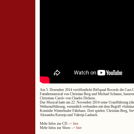
Am 5. Dezember 2014 veröffentlicht HitSquad Records die Cast
Familienmusical von Christian Berg und Michael Schanze, basiere
Christmas Carol« von Charles Dickens.
Das Musical hatte am 22. November 2014 seine Uraufführung (d
Welturaufführung, vermutlich verbunden mit dem Begriff »fulmin
Komödie Winterhuder Fährhaus. Dort spielen: Christian Berg, Steve
Alexandra Kurzeja und Valerija Laubach.
Mehr Infos zur CD –>
hier
Mehr Infos zur Show –>
hier