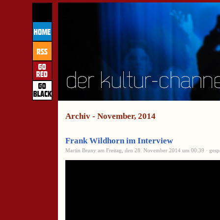
Archiv - November, 2014
Frank Wildhorn im Interview
Martin Bruny am Freitag, den 28. November 2014 um 00:39 · gespe