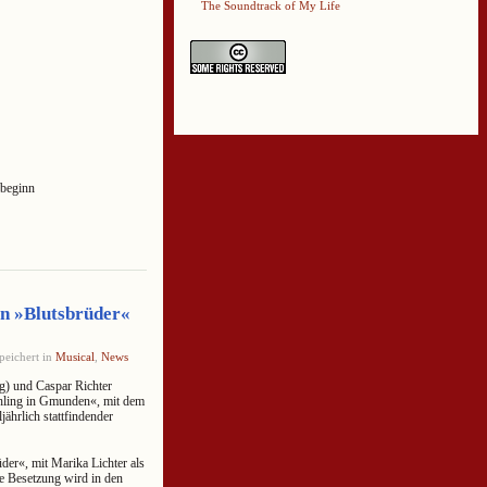
The Soundtrack of My Life
sbeginn
n »Blutsbrüder«
peichert in
Musical
,
News
g) und Caspar Richter
ühling in Gmunden«, mit dem
ährlich stattfindender
der«, mit Marika Lichter als
e Besetzung wird in den