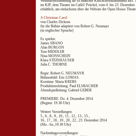
Weihnachtsstimmung als so mancher Kitschchristkindlmarkt incl. 
im KIP, dem Theater im Cafà© Prückel, vom 4. bis 23. Dezember. T
erhältlich, am einfachsten über die Website der Open House The
A Christmas Carol
von Charles Dickens
für die Bühne adaptiert von Robert G. Neumayr
(in englischer Sprache)
Es spielen:
James SBANO
Alan BURGON
Tom MIDDLER
Nina MONSCHEIN
Klara STEINHAUSER
Julia C. THORNE
Regie: Robert G. NEUMAYR
Bühnenbild: Eric LOMAS
Kostüme: Maria KREBS
Produktionsleitung: Paul ELSBACHER
Abendspielleitung: Gabriel GEBER
PREMIERE: Do. 4. Dezember 2014
(Beginn: 19.30 Uhr)
Weitere Vorstellungen:
5., 6., 8., 9., 10., 11., 12., 13., 15.,
16., 17., 18., 19., 20., 22., 23. Dezember 2014
(Mo.–Sa.,19.30 Uhr)
Nachmittagsvorstellungen: