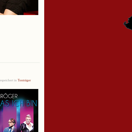
speichert in
Tonträger