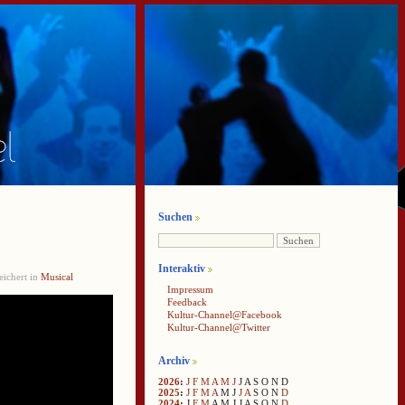
Suchen
Interaktiv
ichert in
Musical
Impressum
Feedback
Kultur-Channel@Facebook
Kultur-Channel@Twitter
Archiv
2026
:
J
F
M
A
M
J
J
A
S
O
N
D
2025
:
J
F
M
A
M
J
J
A
S
O
N
D
2024
:
J
F
M
A
M
J
J
A
S
O
N
D