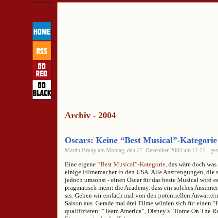
Archiv - 2004
Oscars: Keine “Best Musical”-Kategorie
Martin Bruny am Montag, den 27. Dezember 2004 um 11:11 · ges
Eine eigene
“Best Musical”-Kategorie
, das wäre doch was 
einige Filmemacher in den USA. Alle Anstrengungen, die 
jedoch umsonst - einen Oscar für das beste Musical wird e
pragmatisch meint die Academy, dass ein solches Ansinne
sei. Gehen wir einfach mal von den potentiellen Anwärtern
Saison aus. Gerade mal drei Filme würden sich für einen 
qualifizieren: “Team America”, Disney’s “Home On The R