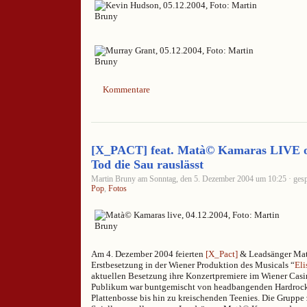
Kommentare
[X_PACT] feat. Matà© Kamaras LIVE 
Tod die Sau rauslässt
Martin Bruny am Sonntag, den 5. Dezember 2004 um 10:25 · gesp
Pop
,
Fotos
Am 4. Dezember 2004 feierten
[X_Pact]
& Leadsänger Mat
Erstbesetzung in der Wiener Produktion des Musicals “
Eli
aktuellen Besetzung ihre Konzertpremiere im Wiener Cas
Publikum war buntgemischt von headbangenden Hardrock
Plattenbosse bis hin zu kreischenden Teenies. Die Gruppe z