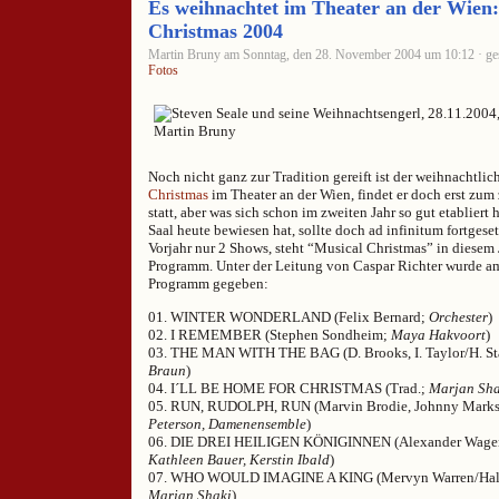
Es weihnachtet im Theater an der Wien:
Christmas 2004
Martin Bruny am Sonntag, den 28. November 2004 um 10:12 · ges
Fotos
Noch nicht ganz zur Tradition gereift ist der weihnachtli
Christmas
im Theater an der Wien, findet er doch erst zum
statt, aber was sich schon im zweiten Jahr so gut etabliert 
Saal heute bewiesen hat, sollte doch ad infinitum fortgese
Vorjahr nur 2 Shows, steht “Musical Christmas” in diesem
Programm. Unter der Leitung von Caspar Richter wurde a
Programm gegeben:
01. WINTER WONDERLAND (Felix Bernard;
Orchester
)
02. I REMEMBER (Stephen Sondheim;
Maya Hakvoort
)
03. THE MAN WITH THE BAG (D. Brooks, I. Taylor/H. St
Braun
)
04. I´LL BE HOME FOR CHRISTMAS (Trad.;
Marjan Sha
05. RUN, RUDOLPH, RUN (Marvin Brodie, Johnny Mark
Peterson, Damenensemble
)
06. DIE DREI HEILIGEN KÖNIGINNEN (Alexander Wagen
Kathleen Bauer, Kerstin Ibald
)
07. WHO WOULD IMAGINE A KING (Mervyn Warren/Haller
Marjan Shaki
)