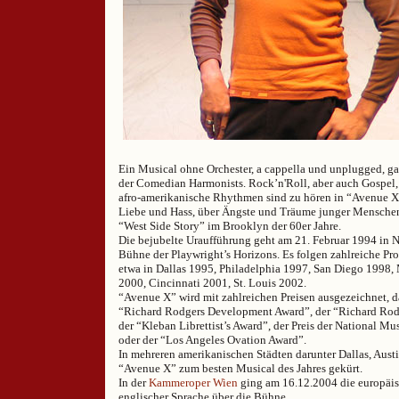
Ein Musical ohne Orchester, a cappella und unplugged, ga
der Comedian Harmonists. Rock’n'Roll, aber auch Gospel,
afro-amerikanische Rhythmen sind zu hören in “Avenue X
Liebe und Hass, über Ängste und Träume junger Menschen
“West Side Story” im Brooklyn der 60er Jahre.
Die bejubelte Uraufführung geht am 21. Februar 1994 in 
Bühne der Playwright’s Horizons. Es folgen zahlreiche P
etwa in Dallas 1995, Philadelphia 1997, San Diego 1998,
2000, Cincinnati 2001, St. Louis 2002.
“Avenue X” wird mit zahlreichen Preisen ausgezeichnet, da
“Richard Rodgers Development Award”, der “Richard Rod
der “Kleban Librettist’s Award”, der Preis der National M
oder der “Los Angeles Ovation Award”.
In mehreren amerikanischen Städten darunter Dallas, Aust
“Avenue X” zum besten Musical des Jahres gekürt.
In der
Kammeroper Wien
ging am 16.12.2004 die europäis
englischer Sprache über die Bühne.