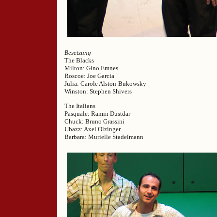
Besetzung
The Blacks
Milton: Gino Emnes
Roscoe: Joe Garcia
Julia: Carole Alston-Bukowsky
Winston: Stephen Shivers
The Italians
Pasquale: Ramin Dustdar
Chuck: Bruno Grassini
Ubazz: Axel Olzinger
Barbara: Murielle Stadelmann