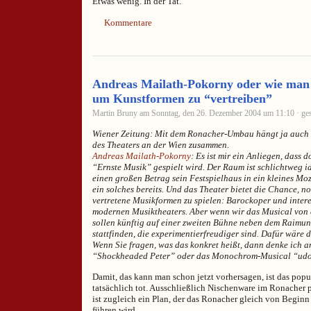
Etwas wenig. In der Tat.
Kommentare
Andreas Mailath-Pokorny oder wie man
um Kunstformen zu “vertreiben”
Martin Bruny am Sonntag, den 26. Dezember 2004 um 11:10 · ges
Wiener Zeitung: Mit dem Ronacher-Umbau hängt ja auch 
des Theaters an der Wien zusammen.
Andreas Mailath-Pokorny
: Es ist mir ein Anliegen, dass d
“Ernste Musik” gespielt wird. Der Raum ist schlichtweg i
einen großen Betrag sein Festspielhaus in ein kleines M
ein solches bereits. Und das Theater bietet die Chance, n
vertretene Musikformen zu spielen: Barockoper und inter
modernen Musiktheaters. Aber wenn wir das Musical von 
sollen künftig auf einer zweiten Bühne neben dem Raimu
stattfinden, die experimentierfreudiger sind. Dafür wäre 
Wenn Sie fragen, was das konkret heißt, dann denke ich 
“Shockheaded Peter” oder das Monochrom-Musical “udo
Damit, das kann man schon jetzt vorhersagen, ist das pop
tatsächlich tot. Ausschließlich Nischenware im Ronacher p
ist zugleich ein Plan, der das Ronacher gleich von Beginn
führen wird.