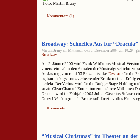
Kommentare (1)
Broadway: Schnelles Aus für “Dracula”
Martin Bruny am Mittwoch, den 8. Dezember 2004 um 10:29 · ges
Broadway
Am 2. Jänner 2005 wird Frank Wildhorns Musical-Version 
vorerst einmal in den Annalen der Musicalgeschichte vers
Auslastung von rund 55 Prozent ist das
Desaster
für die Pr
es, hartnäckigst trotz verheerender Kritiken einen Erfolg 
perfekt. Der Verlust wird für die Dodger Stage Holding u
sowie Clear Channel Entertainment mehrere Millionen Dol
Dracula wird im Frühjahr 2005 Julius Cäsar ins Belasco e
Denzel Washington als Brutus soll für ein volles Haus sor
Kommentare
“Musical Christmas” im Theater an der