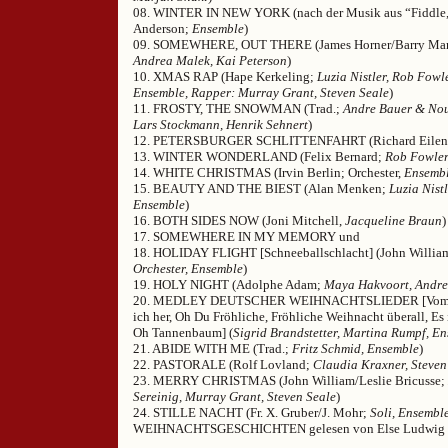
08. WINTER IN NEW YORK (nach der Musik aus “Fiddle,
Anderson;
Ensemble
)
09. SOMEWHERE, OUT THERE (James Horner/Barry Mann
Andrea Malek, Kai Peterson
)
10. XMAS RAP (Hape Kerkeling;
Luzia Nistler, Rob Fowl
Ensemble, Rapper: Murray Grant, Steven Seale
)
11. FROSTY, THE SNOWMAN (Trad.;
Andre Bauer & Nou
Lars Stockmann, Henrik Sehnert
)
12. PETERSBURGER SCHLITTENFAHRT (Richard Eilen
13. WINTER WONDERLAND (Felix Bernard;
Rob Fowler
14. WHITE CHRISTMAS (Irvin Berlin; Orchester,
Ensemb
15. BEAUTY AND THE BIEST (Alan Menken;
Luzia Nist
Ensemble
)
16. BOTH SIDES NOW (Joni Mitchell,
Jacqueline Braun
)
17. SOMEWHERE IN MY MEMORY und
18. HOLIDAY FLIGHT [Schneeballschlacht] (John Williams
Orchester, Ensemble
)
19. HOLY NIGHT (Adolphe Adam;
Maya Hakvoort, Andr
20. MEDLEY DEUTSCHER WEIHNACHTSLIEDER [Vom H
ich her, Oh Du Fröhliche, Fröhliche Weihnacht überall, Es 
Oh Tannenbaum] (
Sigrid Brandstetter, Martina Rumpf, E
21. ABIDE WITH ME (Trad.;
Fritz Schmid, Ensemble
)
22. PASTORALE (Rolf Lovland;
Claudia Kraxner, Steven
23. MERRY CHRISTMAS (John William/Leslie Bricusse;
Sereinig, Murray Grant, Steven Seale
)
24. STILLE NACHT (Fr. X. Gruber/J. Mohr;
Soli, Ensembl
WEIHNACHTSGESCHICHTEN gelesen von Else Ludwig