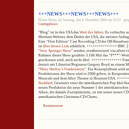
+++NEWS+++NEWS+++NEWS+++
Martin Bruny am Samstag, den 4. Dezember 2004 um 10:23 · gesp
Castingshows
“Blog” ist in den USA das
Wort des Jahres
. Es verbuchte a
Merriam-Webster, dem Duden der USA, die meisten Anfr
Eine “First Edition” Cast Recording CD der Off-Broad
ist
über diesen Link
erhältlich. +++++++++++++++ BBC 2 
“
Jerry Springer Show
” senden, erwähnenswert vor allem vi
Rahmen dieser Show gezählte 3.168 Mal das “F***”-Wort
geschossen wird, auch nicht übel. +++++++++++++++ Fran
derzeit mit Librettist/Regisseur Gregory Boyd an einem M
“
Mary Shelley’s Frankenstein
“. Ein Konzeptalbum wird ang
Produktionen der Show wird es 2006 geben, in Kooperati
Musicals und dem Alley Theatre in Houston/USA. ++++
Studdard
, Gewinner einer der amerikanischen Pop Idol-Staff
neuen Produktion die neue Nummer 1 der amerikanischen 
Aiken, der damals Zweitplatzierte, ist mit seiner neuen 
amerikanischen Christmas-CD-Charts.
Kommentare