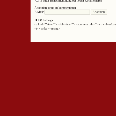
E-Mail-Benachrichtigung bei neuen Kommentaren
Abonniere ohne zu kommentieren
E-Mail:
HTML-Tags:
<a href="" title=""> <abbr title=""> <acronym title=""> <b> <block
<i> <strike> <strong>