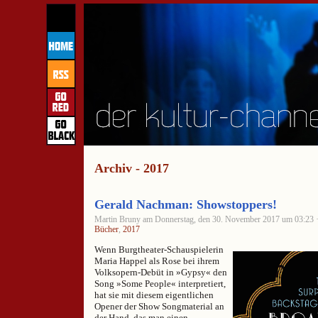
Archiv - 2017
Gerald Nachman: Showstoppers!
Martin Bruny am Donnerstag, den 30. November 2017 um 03:23 · 
Bücher
,
2017
Wenn Burgtheater-Schauspielerin
Maria Happel als Rose bei ihrem
Volksopern-Debüt in »Gypsy« den
Song »Some People« interpretiert,
hat sie mit diesem eigentlichen
Opener der Show Songmaterial an
der Hand, das man einen