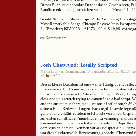
Dieses Buch ist eine wahre Fundgrube an Geschichten, Fak
Randbemerkungen, geschrieben von einem Musical-Liebh
Gerald Nachman: Showstoppers! The Surprising Backstage
Most Remarkable Songs. Chicago Review Press Incorpora
S.; (Broschur) ISBN 978-1-61373-102-4. $ 19,99. chicag
Kommentare
Josh Chetwynd: Totally Scripted
Martin Bruny am Sonntag, den 10. September 2017 um 02:24 · ge
Bücher
,
2017
Dieses kleine Büchlein ist eine wahre Fundgrube für alle, 
interessieren. Und Sprache, das steht schon im ersten Satz 
Showbusiness essenziell. Zitiert wird Gregory Peck, der sa
claw, and you scratch trying to camouflage a bad script. W
and the structure is there, you just sort of sail through.â€
seinem Buch Redewendungen, Fachbegriffe sowie legendär
gelistet und erklärt, sondern er leitet sie von ihren Ursprü
zur ersten schriftlichen/mündlichen Erwähnung, und das is
spannend und immer unterhaltend. Es geht um Begriffe au
dem Musicalbereich. Nehmen wir als Beispiel die «Drama 
war dies als ehrenvolle Bezeichnung gedacht. Chetwynd fü