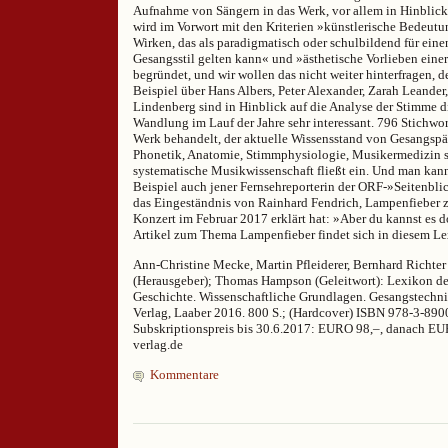
Aufnahme von Sängern in das Werk, vor allem in Hinblick
wird im Vorwort mit den Kriterien »künstlerische Bedeutu
Wirken, das als paradigmatisch oder schulbildend für eine
Gesangsstil gelten kann« und »ästhetische Vorlieben eine
begründet, und wir wollen das nicht weiter hinterfragen, d
Beispiel über Hans Albers, Peter Alexander, Zarah Leander
Lindenberg sind in Hinblick auf die Analyse der Stimme di
Wandlung im Lauf der Jahre sehr interessant. 796 Stichwo
Werk behandelt, der aktuelle Wissensstand von Gesangspä
Phonetik, Anatomie, Stimmphysiologie, Musikermedizin s
systematische Musikwissenschaft fließt ein. Und man kan
Beispiel auch jener Fernsehreporterin der ORF-»Seitenbli
das Eingeständnis von Rainhard Fendrich, Lampenfieber 
Konzert im Februar 2017 erklärt hat: »Aber du kannst es
Artikel zum Thema Lampenfieber findet sich in diesem L
Ann-Christine Mecke, Martin Pfleiderer, Bernhard Richte
(Herausgeber); Thomas Hampson (Geleitwort): Lexikon d
Geschichte. Wissenschaftliche Grundlagen. Gesangstechnik
Verlag, Laaber 2016. 800 S.; (Hardcover) ISBN 978-3-890
Subskriptionspreis bis 30.6.2017: EURO 98,–, danach EU
verlag.de
Kommentare