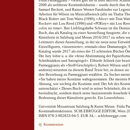
Frida Parmeggiani – vielen galt sie in ihrer aktiven Schaf
2008 als weltbeste Kostümbildnerin – wurde durch ihre Ar
Samuel Beckett, und Rainer Werner Fassbinder zur Legend
Arbeiten für Wilson im Musicalbereich (alle im Thalia T
Black Rider« mit Tom Waits (1990), »Alice« mit Tom Wai
Rocker« mit Lou Reed (1996) und »POEtry« mit Lou Reed
color, no time«. Ihre Lieblingsfarbe Schwarz ist die Domi
Buch, das als Katalog zu einer Ausstellung fungierte, die 
Künstlerin in Salzburg und Meran 2016/2017 zu sehen war
Leitmotiv dieser Ausstellung, in der sie neun neue Entwür
Einzelfiguren, »inszenierte«, erstmals ohne Dramaturgie, S
Katalog wurde 2017 als eines der 15 schönsten Bücher Öst
Die Jury lobte u. a. die »feine Abstimmung der Papierforma
Schriftstärken und Satzspiegel«. Elfriede Jelinek (sie bez
Parmeggianis als »Stoff-Geschöpfe«), Robert Wilson und 
anderen) steuerten zu diesem Band Texte bei, in denen sie
ihre Beziehung zu Parmeggiani erzählen. Zu Sucher meint
»Sie haben meine Kostüme wahrgenommen. Die meisten Kr
Ahnung, wie wichtig die Kostüme sind. Der Job des Kostü
unterschätzt.« Dieses Buch wird in seiner Schönheit, die 
beeindruckt, sondern durch seine faszinierende fesselnde 
Bedeutung dieser Künstlerin gerecht. Ein Leseerlebnis.
Universität Mozarteum Salzburg & Kunst Meran: Frida Pa
Kostümabstraktionen. SCHLEBRÜGGE.EDITOR, Wien 2016
ISBN 978-3-902833-94-5. EUR 34,–. schlebruegge.com
Kommentare