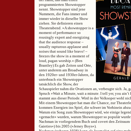
programmierten Showstopper
nennt. Showstopper sind jene
Nummern, die Fans immer und
immer wieder in dieselbe Show
ziehen. Sie definieren einen
Theaterabend. »A showstopper is a
moment of performance so
rousingly expert and energizing
that the audience response –
usually rapturous applause and
noises that sound like bravo! –
freezes the show in a moment of
loud, pagan worship.« (Ben
Brantley) Es gab Zeiten und Orte,
unter anderem am Broadway in
den 1920er- und 1930er-Jahren, da
unterbrach ein Showstopper
tatsächlich die Show, der
Schauspieler nahm die Ovationen an, verbeugte sich. Ja, 
Spruch »Wait a Minute, wait a minute. I tell yer, you ain’t
stammt aus dieser Periode. Wird in der Volksoper wohl nic
Mit einem Showstopper hat man die Chance, zur Theaterl
kommen Energien ins Spiel, die schwer im Vorhinein abzu
Warum ein Song zum Showstopper wird, wie einige legen
»gemacht« wurden, warum Showstopper so populär wurden
Nachman in vorliegendem Buch und covert den Zeitraum 
Gaieties«) bis 2005 (»Jersey Boys«).
Nachman (geboren 1938) kann als Journalist auf eine mehr 