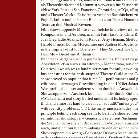
als Theaterkritiker und Kolumnist verweisen für Zeitschr
»New York Post«, »San Francisco Chronicle«, »GQ«, »Es
und »Theater Week«. Er ist Autor von drei Sachbüchern z
Populärkultur und mehreren Büchern zum Thema Humor. A
Texte zu drei Musical-Revuen.
Für »Showstoppers!« führte er zahlreiche Interviews mit S
Komponisten und Autoren, u. a. mit Patti LuPone, Chita R
Joel Grey, Edie Adams, John Kander, Jerry Herman, Shel
Harold Prince, Donna McKechnie und Andrea McArdle. Geg
in die Kapitel »Just for Openers«, »They Stopped The S
Hear Me – Broadway Anthems«.
Nachmans Vorgehen ist ein journalistisches. Er bietet zu 
Anekdoten, etwa auch zum ältesten, »Manhattan«, aus de
Gaieties« »which was a fundraiser meant for only a two-nig
buy tapestries for the cash-strapped Theatre Guild at the G
show proved so popular that it ran 211 performances and g
editions« – sozusagen Crowdfunding in den 1920er-Jahren
Werturteile, die unter anderem schon durch die Auswahl 
Showstopper zum Ausdruck kommen – oder durch Einleitu
»Wicked has a real story buried under all of its hokey specia
find, and almost as hard to care much aboutâ€”unless you’re
with identity problems. (…) Like many musicals today, th
principle behind each song seems to be, if it’s shouted lo
sensational showstopper.« Genüsslich zelebriert Nachman Z
die Stephen Schwartz am Broadway für »Wicked« einstecken
auch, und nicht nur hier, im Anhang zu den einzelnen beh
Showstoppern ein wenig »Backstage Dish«: »As an inside 
calls a tribute to composer Harold Arlen, Stephen Schwartz 