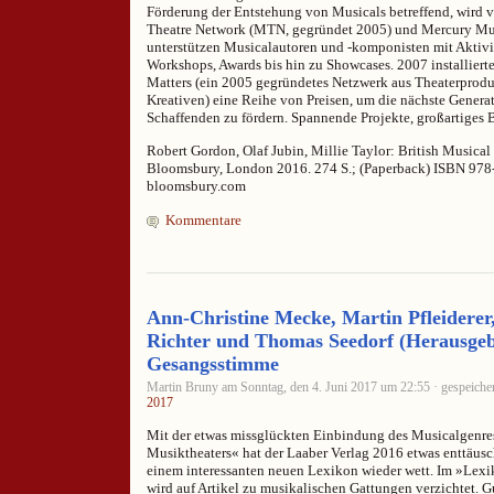
Förderung der Entstehung von Musicals betreffend, wird 
Theatre Network (MTN, gegründet 2005) und Mercury Mu
unterstützen Musicalautoren und -komponisten mit Aktivi
Workshops, Awards bis hin zu Showcases. 2007 installiert
Matters (ein 2005 gegründetes Netzwerk aus Theaterprod
Kreativen) eine Reihe von Preisen, um die nächste Genera
Schaffenden zu fördern. Spannende Projekte, großartiges 
Robert Gordon, Olaf Jubin, Millie Taylor: British Musical
Bloomsbury, London 2016. 274 S.; (Paperback) ISBN 978-
bloomsbury.com
Kommentare
Ann-Christine Mecke, Martin Pfleiderer
Richter und Thomas Seedorf (Herausgeb
Gesangsstimme
Martin Bruny am Sonntag, den 4. Juni 2017 um 22:55 · gespeicher
2017
Mit der etwas missglückten Einbindung des Musicalgenres
Musiktheaters« hat der Laaber Verlag 2016 etwas enttäusch
einem interessanten neuen Lexikon wieder wett. Im »Lex
wird auf Artikel zu musikalischen Gattungen verzichtet. G