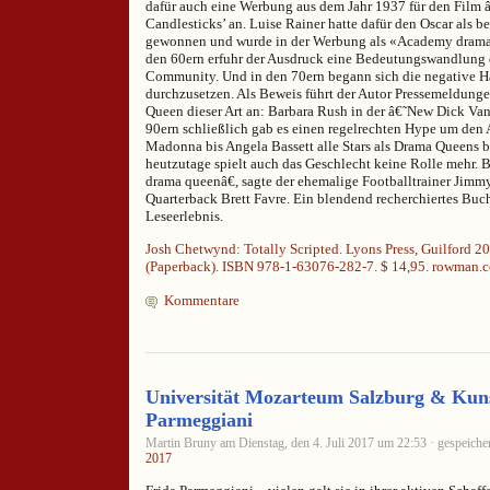
dafür auch eine Werbung aus dem Jahr 1937 für den Film 
Candlesticks’ an. Luise Rainer hatte dafür den Oscar als be
gewonnen und wurde in der Werbung als «Academy drama q
den 60ern erfuhr der Ausdruck eine Bedeutungswandlung 
Community. Und in den 70ern begann sich die negative 
durchzusetzen. Als Beweis führt der Autor Pressemeldunge
Queen dieser Art an: Barbara Rush in der â€˜New Dick Va
90ern schließlich gab es einen regelrechten Hype um den 
Madonna bis Angela Bassett alle Stars als Drama Queens 
heutzutage spielt auch das Geschlecht keine Rolle mehr. B
drama queenâ€, sagte der ehemalige Footballtrainer Jim
Quarterback Brett Favre. Ein blendend recherchiertes Buch,
Leseerlebnis.
Josh Chetwynd: Totally Scripted. Lyons Press, Guilford 20
(Paperback). ISBN 978-1-63076-282-7. $ 14,95. rowman.
Kommentare
Universität Mozarteum Salzburg & Kun
Parmeggiani
Martin Bruny am Dienstag, den 4. Juli 2017 um 22:53 · gespeiche
2017