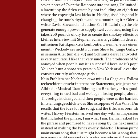
seven notes of Over the Rainbow into the song Unlimited.
a lawsuit by the Arlen estate by not including an eighth no
where the copyright law kicks in. He disguised his good-
changing the tune’s rhythm and reharmonizing it.« Oder:
writer David Sheward and author Paul R. Laird (…) the el
generate enough power to supply twelve homes, using five 
takes 250 pounds of dry ice to create the smokey effects o
kleines Interview mit Stephen Schwartz geführt, in dem er
mit seinen Kritikpunkten konfrontiert, wenn er etwa einen
meint, »Wicked« sei nicht nur eine Show für junge Girls,
in seinem Alter (um die 70) und Schwartz darauf antwortet: 
is very accurate. I like that very much. The producers of 
annoyed when people say it is successful because it’s popu
You can’t run a show ten years in New York or all over the
consists entirely of teenage girls.«
Kein Problem hat Nachman etwa mit »La Cage aux Folles«
recherchierte er sehr interessante Statements, wie jenes v
Albin der Musical-Uraufführung am Broadway: »It’s good i
everything turned bad and we began losing people, about h
The zeitgeist changed and then people were at the barric
Entstehungsgeschichte des Showstoppers »I Am What I Am
recalls that the idea for the song, and the title, was born 
writer, Harvey Fierstein, arrived one day with an impassio
that included the phrase, I am what I am. Herman asked Fier
the phrase and promised to have a song by the next mornin
instead of making the lyrics overly didactic, Herman purpo
mainstream song that just might become a hit, a song that, 
just gays would respond to but also straight mid-America