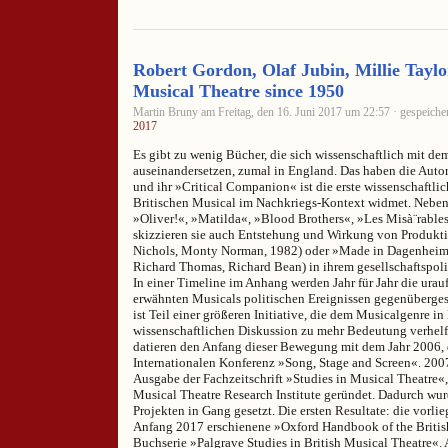
Robert Gordon, Olaf Jubin, Millie Taylo
Musical Theatre since 1950
Martin Bruny am Freitag, den 16. Juni 2017 um 22:57 · gespeiche
2017
Es gibt zu wenig Bücher, die sich wissenschaftlich mit d
auseinandersetzen, zumal in England. Das haben die Autor
und ihr »Critical Companion« ist die erste wissenschaftlic
Britischen Musical im Nachkriegs-Kontext widmet. Neben
»Oliver!«, »Matilda«, »Blood Brothers«, »Les Misà¨rab
skizzieren sie auch Entstehung und Wirkung von Produkt
Nichols, Monty Norman, 1982) oder »Made in Dagenheim
Richard Thomas, Richard Bean) in ihrem gesellschaftspo
In einer Timeline im Anhang werden Jahr für Jahr die ura
erwähnten Musicals politischen Ereignissen gegenübergest
ist Teil einer größeren Initiative, die dem Musicalgenre in
wissenschaftlichen Diskussion zu mehr Bedeutung verhelf
datieren den Anfang dieser Bewegung mit dem Jahr 2006, 
Internationalen Konferenz »Song, Stage and Screen«. 2007 
Ausgabe der Fachzeitschrift »Studies in Musical Theatre«
Musical Theatre Research Institute geründet. Dadurch wu
Projekten in Gang gesetzt. Die ersten Resultate: die vorli
Anfang 2017 erschienene »Oxford Handbook of the Britis
Buchserie »Palgrave Studies in British Musical Theatre«. A