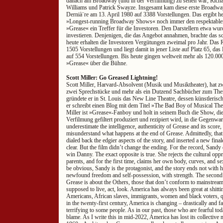
danach am Broadway (und in der Verfilmung) zu sehen war, Richa
Williams und Patrick Swayze. Insgesamt kam diese erste Broadwa
Dernià¨re am 13. April 1980 auf 3388 Vorstellungen. Das ergibt heu
»Longest-running Broadway Shows« noch immer den respektablen 
»Grease« ein Treffer für die Investoren. Den Darstellern etwa wu
investieren. Denjenigen, die das Angebot annahmen, brachte das sc
heute erhalten die Investoren Vergütungen zweimal pro Jahr. Das 
1505 Vorstellungen und liegt damit in jener Liste auf Platz 65, da
auf 554 Vorstellungen. Bis heute gingen weltweit mehr als 120.0
»Grease« über die Bühne.
Scott Miller: Go Greased Lightning!
Scott Miller, Harvard-Absolvent (Musik und Musiktheater), hat z
zwei Sprechstücke und mehr als ein Dutzend Sachbücher zum The
gründete er in St. Louis das New Line Theatre, dessen künstlerische
er schreibt einen Blog mit dem Titel »The Bad Boy of Musical The
Miller ist »Grease«-Fanboy und holt in seinem Buch die Show, die 
Verfilmung gefiltert produziert und rezipiert wird, in die Gegenwa
underestimate the intelligence, authenticity of Grease and its score
misunderstand what happens at the end of Grease. Admittedly, that
dialed back the edgier aspects of the story, and inserted a new fina
clear. But the film didn’t change the ending. For the record, Sandy
win Danny. The exact opposite is true. She rejects the cultural opp
parents, and for the first time, claims her own body, curves, and se
be obvious, Sandy is the protagonist, and the story ends not with 
newfound freedom and self-possession, with strength. The second r
Grease is about the Others, those that don’t conform to mainstrea
supposed to live, act, look. America has always been great at shitt
Americans, African slaves, immigrants, women and black voters, qu
in the twenty-first century, America is changing – drastically and fa
terrifying to some people. As in our past, those who are fearful tod
blame. As I write this in mid-2022, America has lost its collective