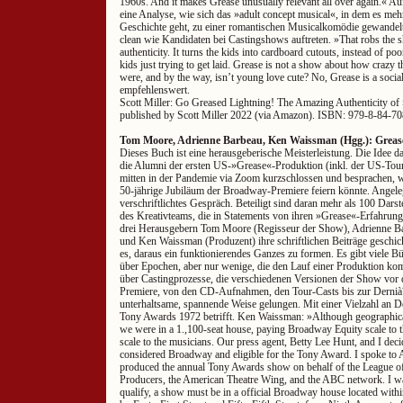
1960s. And it makes Grease unusually relevant all over again.« Auf
eine Analyse, wie sich das »adult concept musical«, in dem es me
Geschichte geht, zu einer romantischen Musicalkomödie gewandelt h
clean wie Kandidaten bei Castingshows auftreten. »That robs the sh
authenticity. It turns the kids into cardboard cutouts, instead of po
kids just trying to get laid. Grease is not a show about how crazy 
were, and by the way, isn’t young love cute? No, Grease is a soci
empfehlenswert.
Scott Miller: Go Greased Lightning! The Amazing Authenticity of
published by Scott Miller 2022 (via Amazon). ISBN: 979-8-84-70
Tom Moore, Adrienne Barbeau, Ken Waissman (Hgg.): Greas
Dieses Buch ist eine herausgeberische Meisterleistung. Die Idee daz
die Alumni der ersten US-»Grease«-Produktion (inkl. der US-Tou
mitten in der Pandemie via Zoom kurzschlossen und besprachen, 
50-jährige Jubiläum der Broadway-Premiere feiern könnte. Angeleg
verschriftlichtes Gespräch. Beteiligt sind daran mehr als 100 Darst
des Kreativteams, die in Statements von ihren »Grease«-Erfahrung
drei Herausgebern Tom Moore (Regisseur der Show), Adrienne Bar
und Ken Waissman (Produzent) ihre schriftlichen Beiträge geschi
es, daraus ein funktionierendes Ganzes zu formen. Es gibt viele B
über Epochen, aber nur wenige, die den Lauf einer Produktion kom
über Castingprozesse, die verschiedenen Versionen der Show vor d
Premiere, von den CD-Aufnahmen, den Tour-Casts bis zur Dernià¨r
unterhaltsame, spannende Weise gelungen. Mit einer Vielzahl an De
Tony Awards 1972 betrifft. Ken Waissman: »Although geographica
we were in a 1.,100-seat house, paying Broadway Equity scale to 
scale to the musicians. Our press agent, Betty Lee Hunt, and I dec
considered Broadway and eligible for the Tony Award. I spoke to
produced the annual Tony Awards show on behalf of the League 
Producers, the American Theatre Wing, and the ABC network. I was
qualify, a show must be in a official Broadway house located with