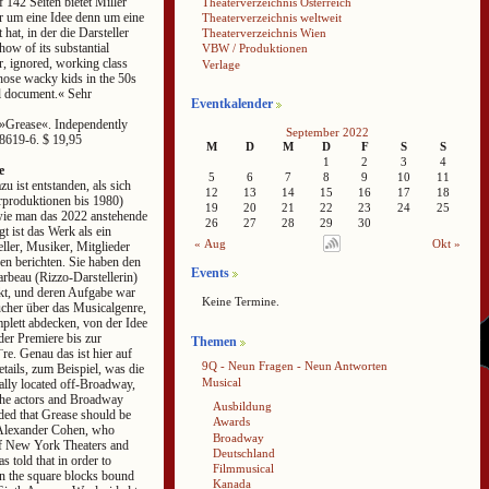
 142 Seiten bietet Miller
Theaterverzeichnis Österreich
hr um eine Idee denn um eine
Theaterverzeichnis weltweit
at, in der die Darsteller
Theaterverzeichnis Wien
ow of its substantial
VBW / Produktionen
or, ignored, working class
Verlage
those wacky kids in the 50s
al document.« Sehr
Eventkalender
 »Grease«. Independently
September 2022
8619-6. $ 19,95
M
D
M
D
F
S
S
1
2
3
4
e
5
6
7
8
9
10
11
u ist entstanden, als sich
12
13
14
15
16
17
18
rproduktionen bis 1980)
19
20
21
22
23
24
25
wie man das 2022 anstehende
26
27
28
29
30
t ist das Werk als ein
« Aug
Okt »
eller, Musiker, Mitglieder
en berichten. Sie haben den
Events
beau (Rizzo-Darstellerin)
ckt, und deren Aufgabe war
Keine Termine.
ücher über das Musicalgenre,
plett abdecken, von der Idee
er Premiere bis zur
Themen
e. Genau das ist hier auf
9Q - Neun Fragen - Neun Antworten
tails, zum Beispiel, was die
Musical
lly located off-Broadway,
the actors and Broadway
Ausbildung
ided that Grease should be
Awards
 Alexander Cohen, who
Broadway
of New York Theaters and
Deutschland
 told that in order to
Filmmusical
in the square blocks bound
Kanada