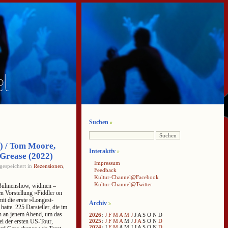
Suchen
2) / Tom Moore,
Interaktiv
Grease (2022)
Impressum
gespeichert in
Rezensionen
,
Feedback
Kultur-Channel@Facebook
Kultur-Channel@Twitter
r Bühnenshow, widmen –
en Vorstellung »Fiddler on
t die erste »Longest-
Archiv
te. 225 Darsteller, die im
ch an jenem Abend, um das
2026
:
J
F
M
A
M
J
J
A
S
O
N
D
2025
:
J
F
M
A
M
J
J
A
S
O
N
D
ei der ersten US-Tour,
2024
:
J
F
M
A
M
J
J
A
S
O
N
D