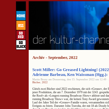
Archiv - September, 2022
Scott Miller: Go Greased Lightning! (202
Adrienne Barbeau, Ken Waissman (Hgg.): 
Martin Bruny am Donnerstag, den 15. September 2022 um 12:49 · 
Bücher
,
2022
Gleich zwei Bücher sind 2022 erschienen, die sich »Grease«, de
jener Produktion, die am 7. Dezember 1979 mit der 3243. gespielt
the Roof« als »Longest-running Broadway-Show« ablöste und dami
running Broadway Show« war, die keinen Tony Award gewonnen hat
Lauf der Jahre Teil der »Grease«-Familie waren, versammelten si
Ereignis zu feiern. Darunter John Travolta, der mit 18 als Doody b