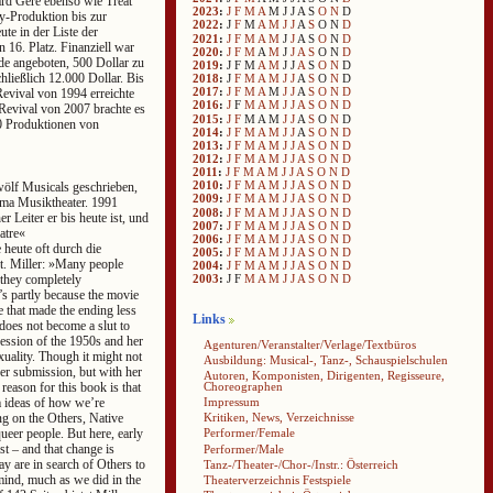
rd Gere ebenso wie Treat
2023
:
J
F
M
A
M
J
J
A
S
O
N
D
y-Produktion bis zur
2022
:
J
F
M
A
M
J
J
A
S
O
N
D
te in der Liste der
2021
:
J
F
M
A
M
J
J
A
S
O
N
D
16. Platz. Finanziell war
2020
:
J
F
M
A
M
J
J
A
S
O
N
D
rde angeboten, 500 Dollar zu
2019
:
J
F
M
A
M
J
J
A
S
O
N
D
hließlich 12.000 Dollar. Bis
2018
:
J
F
M
A
M
J
J
A
S
O
N
D
2017
:
J
F
M
A
M
J
J
A
S
O
N
D
Revival von 1994 erreichte
2016
:
J
F
M
A
M
J
J
A
S
O
N
D
s Revival von 2007 brachte es
2015
:
J
F
M
A
M
J
J
A
S
O
N
D
00 Produktionen von
2014
:
J
F
M
A
M
J
J
A
S
O
N
D
2013
:
J
F
M
A
M
J
J
A
S
O
N
D
2012
:
J
F
M
A
M
J
J
A
S
O
N
D
2011
:
J
F
M
A
M
J
J
A
S
O
N
D
2010
:
J
F
M
A
M
J
J
A
S
O
N
D
wölf Musicals geschrieben,
2009
:
J
F
M
A
M
J
J
A
S
O
N
D
ma Musiktheater. 1991
2008
:
J
F
M
A
M
J
J
A
S
O
N
D
r Leiter er bis heute ist, und
2007
:
J
F
M
A
M
J
J
A
S
O
N
D
atre«
2006
:
J
F
M
A
M
J
J
A
S
O
N
D
heute oft durch die
2005
:
J
F
M
A
M
J
J
A
S
O
N
D
rt. Miller: »Many people
2004
:
J
F
M
A
M
J
J
A
S
O
N
D
, they completely
2003
:
J
F
M
A
M
J
J
A
S
O
N
D
’s partly because the movie
le that made the ending less
Links
 does not become a slut to
ression of the 1950s and her
Agenturen/Veranstalter/Verlage/Textbüros
xuality. Though it might not
Ausbildung: Musical-, Tanz-, Schauspielschulen
her submission, but with her
Autoren, Komponisten, Dirigenten, Regisseure,
eason for this book is that
Choreographen
m ideas of how we’re
Impressum
ing on the Others, Native
Kritiken, News, Verzeichnisse
eer people. But here, early
Performer/Female
st – and that change is
Performer/Male
ay are in search of Others to
Tanz-/Theater-/Chor-/Instr.: Österreich
 mind, much as we did in the
Theaterverzeichnis Festspiele