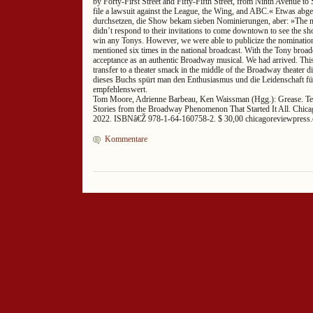
by Forty-First Street and Fifty-Fifth Street, from Ninth Avenue to
file a lawsuit against the League, the Wing, and ABC.« Etwas abg
durchsetzen, die Show bekam sieben Nominierungen, aber: »The ma
didn’t respond to their invitations to come downtown to see the
win any Tonys. However, we were able to publicize the nominatio
mentioned six times in the national broadcast. With the Tony broad
acceptance as an authentic Broadway musical. We had arrived. Thi
transfer to a theater smack in the middle of the Broadway theater di
dieses Buchs spürt man den Enthusiasmus und die Leidenschaft fü
empfehlenswert.
Tom Moore, Adrienne Barbeau, Ken Waissman (Hgg.): Grease. Tel
Stories from the Broadway Phenomenon That Started It All. Chic
2022. ISBNâ€Ž 978-1-64-160758-2. $ 30,00 chicagoreviewpress
Kommentare