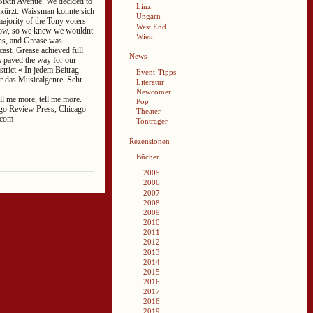
 Sixth Avenue. We decided to
Linz
ekürzt: Waissman konnte sich
Ungarn
jority of the Tony voters
West End
 show, so we knew we wouldnt
Wien
ns, and Grease was
cast, Grease achieved full
News
s paved the way for our
strict.« In jedem Beitrag
Event-Tipps
r das Musicalgenre. Sehr
Literatur
Newcomer
l me more, tell me more.
Pop
ago Review Press, Chicago
Theater
.com
Tonträger
Rezensionen
Bücher
2005
2006
2007
2008
2009
2010
2011
2012
2013
2014
2015
2016
2017
2018
2019