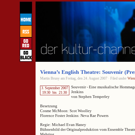
Vienna’s English Theatre: Souvenir (Pre
Martin Bruny am Freitag, den 24. August 2007 · Filed under
Wien
Souvenir - Eine musikalische Hommage
3. September 2007
Jenkins
19:30
bis
21:30
von Stephen Temperley
Besetzung
Cosme McMoon: Scot Woolley
Florence Foster Jenkins: Neva Rae Powers
Regie: Michael Evan Haney
Bühnenbild der Originalproduktion vom Ensemble Theatre,
Mehring