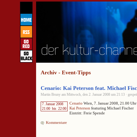
Archiv - Event-Tipps
Cenario: Kai Peterson feat. Michael Fis
Martin Bruny am Mittwoch, den 2. Januar 2008 um 21:13 · gespei
Cenario
Wien, 7. Januar 2008, 21.00 Uhr
7. Januar 2008
Kai Peterson
featuring Michael Fischer
21:00
bis
22:00
Eintritt: Freie Spende
Kommentare