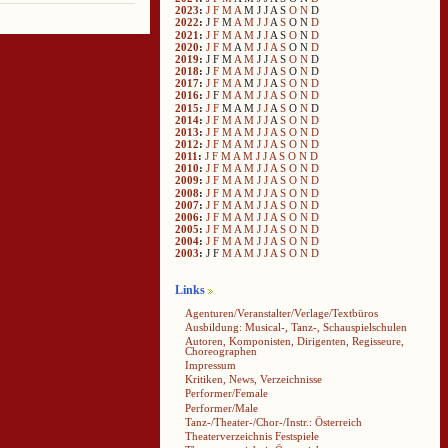
2023
:
J
F
M
A
M
J
J
A
S
O
N
D
2022
:
J
F
M
A
M
J
J
A
S
O
N
D
2021
:
J
F
M
A
M
J
J
A
S
O
N
D
2020
:
J
F
M
A
M
J
J
A
S
O
N
D
2019
:
J
F
M
A
M
J
J
A
S
O
N
D
2018
:
J
F
M
A
M
J
J
A
S
O
N
D
2017
:
J
F
M
A
M
J
J
A
S
O
N
D
2016
:
J
F
M
A
M
J
J
A
S
O
N
D
2015
:
J
F
M
A
M
J
J
A
S
O
N
D
2014
:
J
F
M
A
M
J
J
A
S
O
N
D
2013
:
J
F
M
A
M
J
J
A
S
O
N
D
2012
:
J
F
M
A
M
J
J
A
S
O
N
D
2011
:
J
F
M
A
M
J
J
A
S
O
N
D
2010
:
J
F
M
A
M
J
J
A
S
O
N
D
2009
:
J
F
M
A
M
J
J
A
S
O
N
D
2008
:
J
F
M
A
M
J
J
A
S
O
N
D
2007
:
J
F
M
A
M
J
J
A
S
O
N
D
2006
:
J
F
M
A
M
J
J
A
S
O
N
D
2005
:
J
F
M
A
M
J
J
A
S
O
N
D
2004
:
J
F
M
A
M
J
J
A
S
O
N
D
2003
:
J
F
M
A
M
J
J
A
S
O
N
D
Links
Agenturen/Veranstalter/Verlage/Textbüros
Ausbildung: Musical-, Tanz-, Schauspielschulen
Autoren, Komponisten, Dirigenten, Regisseure,
Choreographen
Impressum
Kritiken, News, Verzeichnisse
Performer/Female
Performer/Male
Tanz-/Theater-/Chor-/Instr.: Österreich
Theaterverzeichnis Festspiele