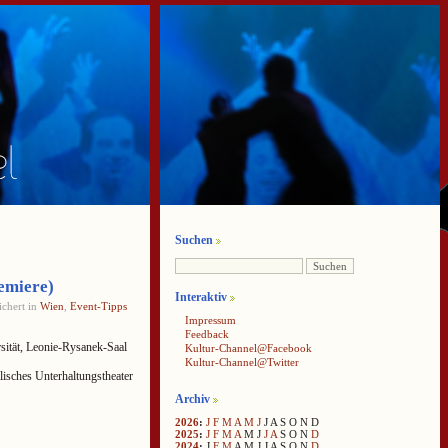
Suchen
emiere)
Interaktiv
chert in
Wien
,
Event-Tipps
Impressum
Feedback
sität, Leonie-Rysanek-Saal
Kultur-Channel@Facebook
Kultur-Channel@Twitter
lisches Unterhaltungstheater
Archiv
2026
:
J
F
M
A
M
J
J
A
S
O
N
D
2025
:
J
F
M
A
M
J
J
A
S
O
N
D
2024
:
J
F
M
A
M
J
J
A
S
O
N
D