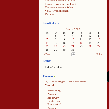
Theaterverzeichnis Österreich
Theaterverzeichnis weltweit
Theaterverzeichnis Wien
VBW / Produktionen
Verlage
Eventkalender
Januar 2008
M
D
M
D
F
S
S
1
2
3
4
5
6
7
8
9
10
11
12
13
14
15
16
17
18
19
20
21
22
23
24
25
26
27
28
29
30
31
« Dez
Feb »
Events
Keine Termine.
Themen
9Q - Neun Fragen - Neun Antworten
Musical
Ausbildung
Awards
Broadway
Deutschland
Filmmusical
Kanada