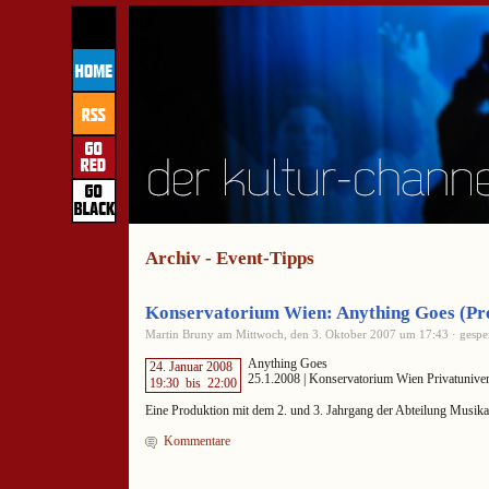
Archiv - Event-Tipps
Konservatorium Wien: Anything Goes (Pr
Martin Bruny am Mittwoch, den 3. Oktober 2007 um 17:43 · gespei
Anything Goes
24. Januar 2008
25.1.2008 | Konservatorium Wien Privatuniver
19:30
bis
22:00
Eine Produktion mit dem 2. und 3. Jahrgang der Abteilung Musika
Kommentare