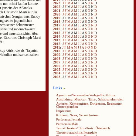
2023
:
J
F
M
A
M
J
J
A
S
O
N
D
a nur schief laufen konnte:
2022
:
J
F
M
A
M
J
J
A
S
O
N
D
 jenseits des Atlantiks.
2021
:
J
F
M
A
M
J
J
A
S
O
N
D
ich Christoph Marti nun in
2020
:
J
F
M
A
M
J
J
A
S
O
N
D
nischen Songwriters Randy
2019
:
J
F
M
A
M
J
J
A
S
O
N
D
ng seiner jugendlichen
2018
:
J
F
M
A
M
J
J
A
S
O
N
D
em seiner bekanntesten
2017
:
J
F
M
A
M
J
J
A
S
O
N
D
tische und rabenschwarze
2016
:
J
F
M
A
M
J
J
A
S
O
N
D
2015
:
J
F
M
A
M
J
J
A
S
O
N
D
ke und neue Einsichten über
2014
:
J
F
M
A
M
J
J
A
S
O
N
D
n lässt uns Christoph Marti
2013
:
J
F
M
A
M
J
J
A
S
O
N
D
SA.
2012
:
J
F
M
A
M
J
J
A
S
O
N
D
2011
:
J
F
M
A
M
J
J
A
S
O
N
D
up-Girls, die als “Erynien
2010
:
J
F
M
A
M
J
J
A
S
O
N
D
elodien und sarkastischen
2009
:
J
F
M
A
M
J
J
A
S
O
N
D
2008
:
J
F
M
A
M
J
J
A
S
O
N
D
2007
:
J
F
M
A
M
J
J
A
S
O
N
D
2006
:
J
F
M
A
M
J
J
A
S
O
N
D
2005
:
J
F
M
A
M
J
J
A
S
O
N
D
2004
:
J
F
M
A
M
J
J
A
S
O
N
D
2003
:
J
F
M
A
M
J
J
A
S
O
N
D
Links
Agenturen/Veranstalter/Verlage/Textbüros
Ausbildung: Musical-, Tanz-, Schauspielschulen
Autoren, Komponisten, Dirigenten, Regisseure,
Choreographen
Impressum
Kritiken, News, Verzeichnisse
Performer/Female
Performer/Male
Tanz-/Theater-/Chor-/Instr.: Österreich
Theaterverzeichnis Festspiele