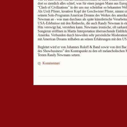
dort so ziemlich alles schief, was für einen jungen Mann aus Europ
“Clash of Civilizations” in der uns nur scheinbar so bekannten Welt
Als Ursli Pfister, kreativer Kopf der Geschwister Pfister, nimmt s
seinem Solo-Programm American Dreams des Werkes des amerika
Newman an - was man durchaus als späte künstlerische Verarbeitu
USA-Erlebnisse mit den Rednecks, die auch Randy Newman in ein
Hits verewigt hat, verstehen kann. Newmans ironische, oft sarkas
Songtexte eröffnen in Martis Interpretation überraschende Einblic
Amerika. Verbunden durch bisweilen sehr persönliche Moderatione
mit American Dreams teilhaben an seinen Erfahrungen mit den U
Begleitet wird er von Johannes Roloff & Band sowie von drei Back
des Showbusiness” den Kontrapunkt zu den oft melancholischen M
Texten Randy Newmans setzen.
Kommentare