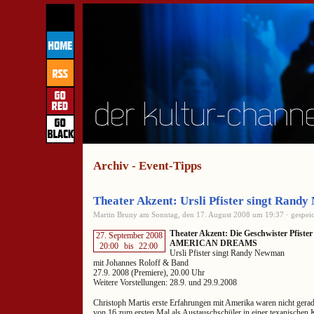
Archiv - Event-Tipps
Theater Akzent: Ursli Pfister singt Rand
Martin Bruny am Sonntag, den 17. August 2008 um 19:37 · gespeic
Theater Akzent: Die Geschwister Pfister
27. September 2008
AMERICAN DREAMS
20:00
bis
22:00
Ursli Pfister singt Randy Newman
mit Johannes Roloff & Band
27.9. 2008 (Premiere), 20.00 Uhr
Weitere Vorstellungen: 28.9. und 29.9.2008
Christoph Martis erste Erfahrungen mit Amerika waren nicht gerade
von 16 zum ersten Mal als Austauschschüler in einer texanischen Kl