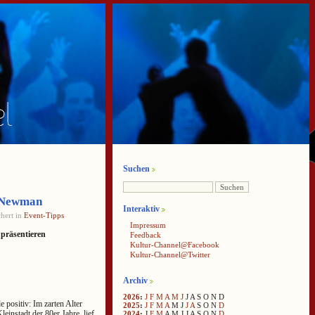
Suchen
y Newman
Interaktiv
hert in
Event-Tipps
Impressum
 präsentieren
Feedback
Kultur-Channel@Facebook
Kultur-Channel@Twitter
Archiv
2026
:
J
F
M
A
M
J
J
A
S
O
N
D
 positiv: Im zarten Alter
2025
:
J
F
M
A
M
J
J
A
S
O
N
D
einstadt der 80er Jahre, lief
2024
:
J
F
M
A
M
J
J
A
S
O
N
D