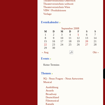
Theaterverzeichnis Österreich
Theaterverzeichnis weltweit
Theaterverzeichnis Wien
VBW / Produktionen
Verlage
Eventkalender
September 2008
M
D
M
D
F
S
S
1
2
3
4
5
6
7
8
9
10
11
12
13
14
15
16
17
18
19
20
21
22
23
24
25
26
27
28
29
30
« Aug
Okt »
Events
Keine Termine.
Themen
9Q - Neun Fragen - Neun Antworten
Musical
Ausbildung
Awards
Broadway
Deutschland
Filmmusical
Kanada