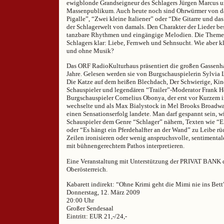
ewigblonde Grandseigneur des Schlagers Jürgen Marcus un
Massenpublikum. Auch heute noch sind Ohrwürmer von da
Pigalle”, “Zwei kleine Italiener” oder “Die Gitarre und da
der Schlagerwelt von damals. Den Charakter der Lieder b
tanzbare Rhythmen und eingängige Melodien. Die Themen 
Schlagers klar: Liebe, Fernweh und Sehnsucht. Wie aber k
und ohne Musik?
Das ORF RadioKulturhaus präsentiert die großen Gassenha
Jahre. Gelesen werden sie von Burgschauspielerin Sylvia L
Die Katze auf dem heißen Blechdach, Der Schwierige, Kin
Schauspieler und legendären “Trailer”-Moderator Frank 
Burgschauspieler Cornelius Obonya, der erst vor Kurzem 
wechselte und als Max Bialystock in Mel Brooks Broadwa
einen Sensationserfolg landete. Man darf gespannt sein, wi
Schauspieler dem Genre “Schlager” nähern, Texten wie “E
oder “Es hängt ein Pferdehalfter an der Wand” zu Leibe rü
Zeilen ironisieren oder wenig anspruchsvolle, sentimental
mit bühnengerechtem Pathos interpretieren.
Eine Veranstaltung mit Unterstützung der PRIVAT BANK d
Oberösterreich.
Kabarett indirekt: “Ohne Krimi geht die Mimi nie ins Bett
Donnerstag, 12. März 2009
20:00 Uhr
Großer Sendesaal
Eintritt: EUR 21,-/24,-