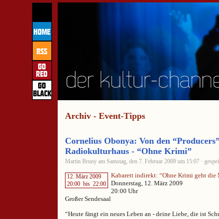
Archiv - Event-Tipps
Cornelius Obonya: Von den “Producers”
Radiokulturhaus - “Ohne Krimi”
Martin Bruny am Samstag, den 7. Februar 2009 um 15:07 · gespei
Kabarett indirekt: “Ohne Krimi geht die 
12. März 2009
Donnerstag, 12. März 2009
20:00
bis
22:00
20:00 Uhr
Großer Sendesaal
“Heute fängt ein neues Leben an - deine Liebe, die ist Sch