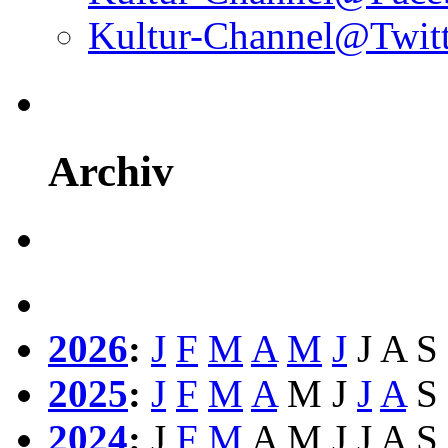
Kultur-Channel@Twitt
Archiv
2026
:
J
F
M
A
M
J
J
A
S
2025
:
J
F
M
A
M
J
J
A
S
2024
:
J
F
M
A
M
J
J
A
S