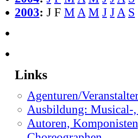
2003
:
J
F
M
A
M
J
J
A
S
Links
Agenturen/Veranstalte
Ausbildung: Musical-,
Autoren, Komponisten,
Choreographen