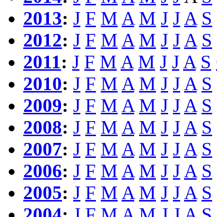
2013
:
J
F
M
A
M
J
J
A
S
2012
:
J
F
M
A
M
J
J
A
S
2011
:
J
F
M
A
M
J
J
A
S
2010
:
J
F
M
A
M
J
J
A
S
2009
:
J
F
M
A
M
J
J
A
S
2008
:
J
F
M
A
M
J
J
A
S
2007
:
J
F
M
A
M
J
J
A
S
2006
:
J
F
M
A
M
J
J
A
S
2005
:
J
F
M
A
M
J
J
A
S
2004
:
J
F
M
A
M
J
J
A
S