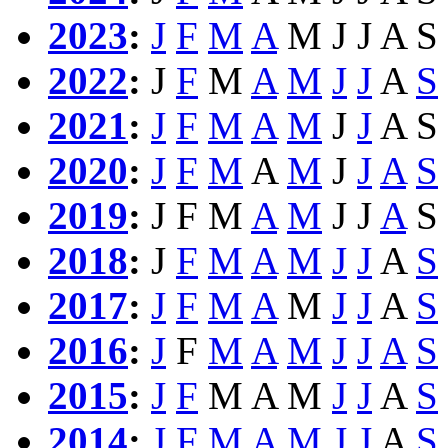
2023
:
J
F
M
A
M
J
J
A
S
2022
:
J
F
M
A
M
J
J
A
S
2021
:
J
F
M
A
M
J
J
A
S
2020
:
J
F
M
A
M
J
J
A
S
2019
:
J
F
M
A
M
J
J
A
S
2018
:
J
F
M
A
M
J
J
A
S
2017
:
J
F
M
A
M
J
J
A
S
2016
:
J
F
M
A
M
J
J
A
S
2015
:
J
F
M
A
M
J
J
A
S
2014
:
J
F
M
A
M
J
J
A
S