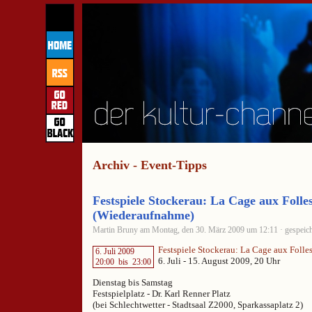
Archiv - Event-Tipps
Festspiele Stockerau: La Cage aux Folle
(Wiederaufnahme)
Martin Bruny am Montag, den 30. März 2009 um 12:11 · gespeich
Festspiele Stockerau: La Cage aux Folle
6. Juli 2009
6. Juli - 15. August 2009, 20 Uhr
20:00
bis
23:00
Dienstag bis Samstag
Festspielplatz - Dr. Karl Renner Platz
(bei Schlechtwetter - Stadtsaal Z2000, Sparkassaplatz 2)