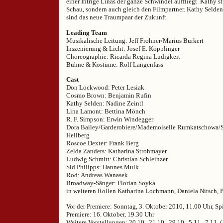
einer Intrige Linas der ganze Schwindel auffliegt. Kathy sti
Schau, sondern auch gleich den Filmpartner. Kathy Sel
sind das neue Traumpaar der Zukunft.
Leading Team
Musikalische Leitung: Jeff Frohner/Marius Burkert
Inszenierung & Licht: Josef E. Köpplinger
Choreographie: Ricarda Regina Ludigkeit
Bühne & Kostüme: Rolf Langenfass
Cast
Don Lockwood: Peter Lesiak
Cosmo Brown: Benjamin Rufin
Kathy Selden: Nadine Zeintl
Lina Lamont: Bettina Mönch
R. F. Simpson: Erwin Windegger
Dora Bailey/Garderobiere/Mademoiselle Rumkatschowa/S
Hellberg
Roscoe Dexter: Frank Berg
Zelda Zanders: Katharina Strohmayer
Ludwig Schmitt: Christian Schleinzer
Sid Philipps: Hannes Muik
Rod: Andreas Wanasek
Broadway-Sänger: Florian Soyka
in weiteren Rollen Katharina Lochmann, Daniela Nitsch, 
Vor der Premiere: Sonntag, 3. Oktober 2010, 11.00 Uhr, Sp
Premiere: 16. Oktober, 19.30 Uhr
Weitere Vorstellungen: 20.10., 21.10., 29.10., 5.11., 7.11. 