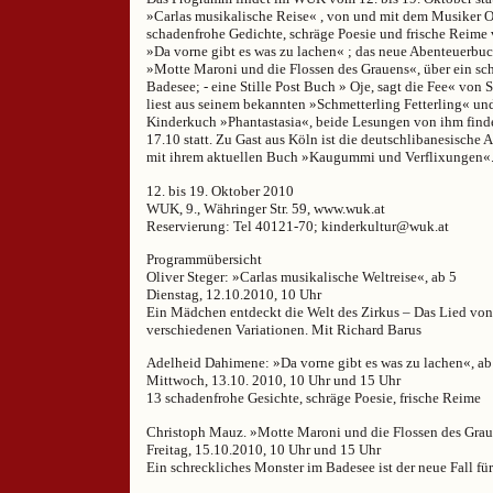
»Carlas musikalische Reise« , von und mit dem Musiker Ol
schadenfrohe Gedichte, schräge Poesie und frische Reim
»Da vorne gibt es was zu lachen« ; das neue Abenteuerb
»Motte Maroni und die Flossen des Grauens«, über ein sc
Badesee; - eine Stille Post Buch » Oje, sagt die Fee« von 
liest aus seinem bekannten »Schmetterling Fetterling« un
Kinderkuch »Phantastasia«, beide Lesungen von ihm find
17.10 statt. Zu Gast aus Köln ist die deutschlibanesische
mit ihrem aktuellen Buch »Kaugummi und Verflixungen«
12. bis 19. Oktober 2010
WUK, 9., Währinger Str. 59, www.wuk.at
Reservierung: Tel 40121-70; kinderkultur@wuk.at
Programmübersicht
Oliver Steger: »Carlas musikalische Weltreise«, ab 5
Dienstag, 12.10.2010, 10 Uhr
Ein Mädchen entdeckt die Welt des Zirkus – Das Lied von
verschiedenen Variationen. Mit Richard Barus
Adelheid Dahimene: »Da vorne gibt es was zu lachen«, ab
Mittwoch, 13.10. 2010, 10 Uhr und 15 Uhr
13 schadenfrohe Gesichte, schräge Poesie, frische Reime
Christoph Mauz. »Motte Maroni und die Flossen des Grau
Freitag, 15.10.2010, 10 Uhr und 15 Uhr
Ein schreckliches Monster im Badesee ist der neue Fall fü