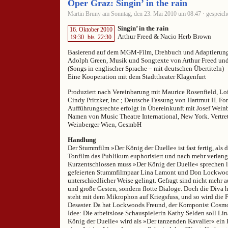
Oper Graz: Singin’ in the rain
Martin Bruny am Sonntag, den 23. Mai 2010 um 08:47 · gespeiche
Singin’ in the rain
16. Oktober 2010
Arthur Freed & Nacio Herb Brown
19:30
bis
22:30
Basierend auf dem MGM-Film, Drehbuch und Adaptierun
Adolph Green, Musik und Songtexte von Arthur Freed un
(Songs in englischer Sprache – mit deutschen Übertiteln)
Eine Kooperation mit dem Stadttheater Klagenfurt
Produziert nach Vereinbarung mit Maurice Rosenfield, Loi
Cindy Pritzker, Inc.; Deutsche Fassung von Hartmut H. Fo
Aufführungsrechte erfolgt in Übereinkunft mit Josef Wein
Namen von Music Theatre International, New York. Vertret
Weinberger Wien, GesmbH
Handlung
Der Stummfilm »Der König der Duelle« ist fast fertig, als 
Tonfilm das Publikum euphorisiert und nach mehr verlange
Kurzentschlossen muss »Der König der Duelle« sprechen 
gefeierten Stummfilmpaar Lina Lamont und Don Lockwood
unterschiedlicher Weise gelingt. Gefragt sind nicht mehr
und große Gesten, sondern flotte Dialoge. Doch die Diva 
steht mit dem Mikrophon auf Kriegsfuss, und so wird die 
Desaster. Da hat Lockwoods Freund, der Komponist Cosmo
Idee: Die arbeitslose Schauspielerin Kathy Selden soll Li
König der Duelle« wird als »Der tanzenden Kavalier« ein