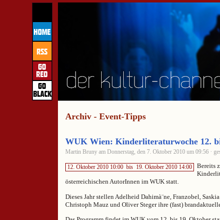
Archiv - Event-Tipps
WUK Wien: Kinderliteraturwoche 12. bi
Martin Bruny am Donnerstag, den 7. Oktober 2010 um 09:56 · ges
Bereits 
12. Oktober 2010 10:00
bis
19. Oktober 2010 14:00
Kinderli
österreichischen AutorInnen im WUK statt.
Dieses Jahr stellen Adelheid Dahimà¨ne, Franzobel, Saskia
Christoph Mauz und Oliver Steger ihre (fast) brandaktuell
Das Programm findet im WUK vom 12. bis 19. Oktober stat