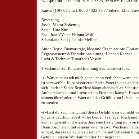
24. April um 11.00 und 19.30 Uhr 25. April um 19.30 Uhr
Karten (10€/ 6€ erm.): 0650 / 323 33 77 oder onLine rese
Besetzung
Josch: Viktor Zobernig
Sarah: Lara Kim
Paul, Josch’Vater: Helmut Wolf
Sebastian ( Sebi ): Laurin Mellem
Autor, Regie, Dramaturgie, Idee und Organisation: Floria
Regieassistenz & Produktionsleitung: Hannah Kocher
Licht & Technik: Timotheus Vesely
3 Varianten zur Kurzbeschreibung des Theaterstücks:
-) »Warum muss ich mich genau dann verlieben, wenn ich 
ist verzweifelt. Kurz bevor er und sein Vater in eine andere
sich Josch in Sarah. Sein Herz hängt aber auch an Sebastia
Aufmerksamkeit und Liebe seines Freundes kämpft. Hinzu
seinem überforderten Vater und das Gefühl vom Leben un
zu werden …
-) »Hast du auch manchmal dieses Gefühl, dass du nicht v
du ganz deutlich redest?« Die beiden Teenager Josch und 
kennen gelernt und wissen, dass eine Beziehung nur von k
Denn Josch zieht mit seinem Vater in zwei Wochen in eine
kommt, dass er sich auch zu seinem Freund Sebastian hing
Gefühle und ein Wettlauf mit der Zeit beginnen.