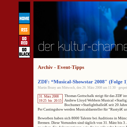
Archiv - Event-Tipps
ZDF: “Musical-Showstar 2008″ (Folge 1
Martin Bruny am Mittwoch, den 26. März 2008 um 11:30 · gespei
Thomas Gottschalk steigt für das ZDF ins
31. März 2008
Andrew Lloyd Webbers Musical »Starlight
19:25
bis
20:15
Bochumer »Starlighthalleâ€ seit 20 Jahr
Per Castingshow werden Musicaldarsteller für “Rustyâ€ un
Beworben haben sich 8000 Talente bei Auditions in Mün
Bremen. Diese Vorrunden sind täglich von 31. März bis 3.