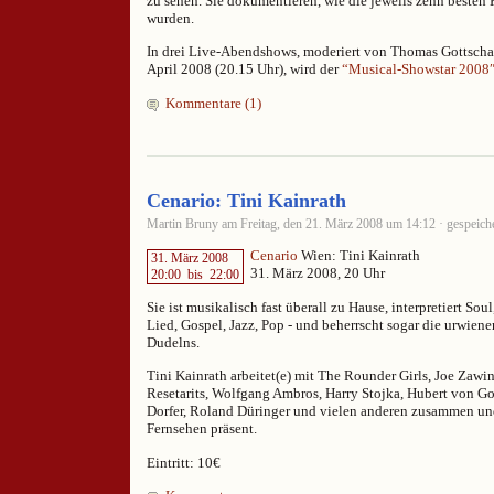
zu sehen. Sie dokumentieren, wie die jeweils zehn besten 
wurden.
In drei Live-Abendshows, moderiert von Thomas Gottschal
April 2008 (20.15 Uhr), wird der
“Musical-Showstar 2008
Kommentare (1)
Cenario: Tini Kainrath
Martin Bruny am Freitag, den 21. März 2008 um 14:12 · gespeiche
Cenario
Wien: Tini Kainrath
31. März 2008
31. März 2008, 20 Uhr
20:00
bis
22:00
Sie ist musikalisch fast überall zu Hause, interpretiert Sou
Lied, Gospel, Jazz, Pop - und beherrscht sogar die urwiene
Dudelns.
Tini Kainrath arbeitet(e) mit The Rounder Girls, Joe Zawin
Resetarits, Wolfgang Ambros, Harry Stojka, Hubert von Goi
Dorfer, Roland Düringer und vielen anderen zusammen und
Fernsehen präsent.
Eintritt: 10€