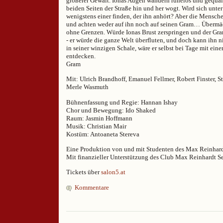
größerer Gewalt. Ionas Augen wandern ruhelos und gequält
beiden Seiten der Straße hin und her wogt. Wird sich unte
wenigstens einer finden, der ihn anhört? Aber die Mensch
und achten weder auf ihn noch auf seinen Gram… Übermäc
ohne Grenzen. Würde Ionas Brust zerspringen und der Gra
- er würde die ganze Welt überfluten, und doch kann ihn 
in seiner winzigen Schale, wäre er selbst bei Tage mit eine
entdecken.
Gram
Mit: Ulrich Brandhoff, Emanuel Fellmer, Robert Finster, St
Merle Wasmuth
Bühnenfassung und Regie: Hannan Ishay
Chor und Bewegung: Ido Shaked
Raum: Jasmin Hoffmann
Musik: Christian Mair
Kostüm: Antoaneta Stereva
Eine Produktion von und mit Studenten des Max Reinhard
Mit finanzieller Unterstützung des Club Max Reinhardt S
Tickets über
salon5.at
Kommentare