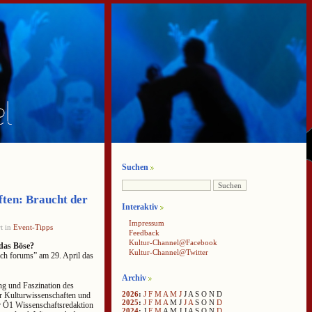
Suchen
ten: Braucht der
Interaktiv
Impressum
t in
Event-Tipps
Feedback
Kultur-Channel@Facebook
das Böse?
Kultur-Channel@Twitter
ch forums” am 29. April das
Archiv
ng und Faszination des
2026
:
J
F
M
A
M
J
J
A
S
O
N
D
ür Kulturwissenschaften und
2025
:
J
F
M
A
M
J
J
A
S
O
N
D
r Ö1 Wissenschaftsredaktion
2024
:
J
F
M
A
M
J
J
A
S
O
N
D