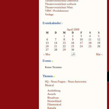
Theaterverzeichnis Österreich
Theaterverzeichnis weltweit
Theaterverzeichnis Wien
VBW / Produktionen
Verlage
Eventkalender
April 2009
M
D
M
D
F
S
S
1
2
3
4
5
6
7
8
9
10
11
12
13
14
15
16
17
18
19
20
21
22
23
24
25
26
27
28
29
30
« Mrz
Mai »
Events
Keine Termine.
Themen
9Q - Neun Fragen - Neun Antworten
Musical
Ausbildung
Awards
Broadway
Deutschland
Filmmusical
Kanada