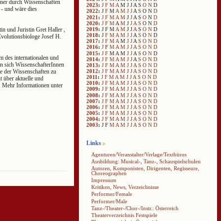
iner durch Wissenschaften
2023
:
J
F
M
A
M
J
J
A
S
O
N
D
- und wäre dies
2022
:
J
F
M
A
M
J
J
A
S
O
N
D
2021
:
J
F
M
A
M
J
J
A
S
O
N
D
2020
:
J
F
M
A
M
J
J
A
S
O
N
D
2019
:
J
F
M
A
M
J
J
A
S
O
N
D
in und Juristin Gret Haller ,
2018
:
J
F
M
A
M
J
J
A
S
O
N
D
volutionsbiologe Josef H.
2017
:
J
F
M
A
M
J
J
A
S
O
N
D
2016
:
J
F
M
A
M
J
J
A
S
O
N
D
2015
:
J
F
M
A
M
J
J
A
S
O
N
D
m des internationalen und
2014
:
J
F
M
A
M
J
J
A
S
O
N
D
fen sich WissenschafterInnen
2013
:
J
F
M
A
M
J
J
A
S
O
N
D
ie der Wissenschaften zu
2012
:
J
F
M
A
M
J
J
A
S
O
N
D
2011
:
J
F
M
A
M
J
J
A
S
O
N
D
t über aktuelle und
2010
:
J
F
M
A
M
J
J
A
S
O
N
D
. Mehr Informationen unter
2009
:
J
F
M
A
M
J
J
A
S
O
N
D
2008
:
J
F
M
A
M
J
J
A
S
O
N
D
2007
:
J
F
M
A
M
J
J
A
S
O
N
D
2006
:
J
F
M
A
M
J
J
A
S
O
N
D
2005
:
J
F
M
A
M
J
J
A
S
O
N
D
2004
:
J
F
M
A
M
J
J
A
S
O
N
D
2003
:
J
F
M
A
M
J
J
A
S
O
N
D
Links
Agenturen/Veranstalter/Verlage/Textbüros
Ausbildung: Musical-, Tanz-, Schauspielschulen
Autoren, Komponisten, Dirigenten, Regisseure,
Choreographen
Impressum
Kritiken, News, Verzeichnisse
Performer/Female
Performer/Male
Tanz-/Theater-/Chor-/Instr.: Österreich
Theaterverzeichnis Festspiele