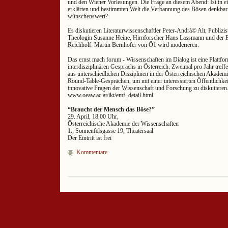
und den Wiener Vorlesungen. Die Frage an diesem Abend: Ist in e
erklärten und bestimmten Welt die Verbannung des Bösen denkbar 
wünschenswert?
Es diskutieren Literaturwissenschaftler Peter-Andrà© Alt, Publizist
Theologin Susanne Heine, Hirnforscher Hans Lassmann und der E
Reichholf. Martin Bernhofer von Ö1 wird moderieren.
Das ernst mach forum - Wissenschaften im Dialog ist eine Plattfor
interdisziplinären Gesprächs in Österreich. Zweimal pro Jahr tref
aus unterschiedlichen Disziplinen in der Österreichischen Akadem
Round-Table-Gesprächen, um mit einer interessierten Öffentlichkei
innovative Fragen der Wissenschaft und Forschung zu diskutieren
www.oeaw.ac.at/ikt/emf_detail.html
“Braucht der Mensch das Böse?”
29. April, 18.00 Uhr,
Österreichische Akademie der Wissenschaften
1., Sonnenfelsgasse 19, Theatersaal
Der Eintritt ist frei
Kommentare