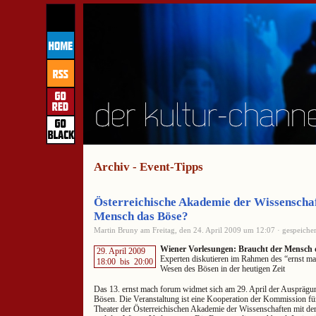
Archiv - Event-Tipps
Österreichische Akademie der Wissenschaf
Mensch das Böse?
Martin Bruny am Freitag, den 24. April 2009 um 12:07 · gespeicher
Wiener Vorlesungen: Braucht der Mensch 
29. April 2009
Experten diskutieren im Rahmen des “ernst ma
18:00
bis
20:00
Wesen des Bösen in der heutigen Zeit
Das 13. ernst mach forum widmet sich am 29. April der Ausprägu
Bösen. Die Veranstaltung ist eine Kooperation der Kommission f
Theater der Österreichischen Akademie der Wissenschaften mit de