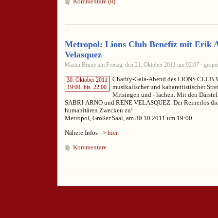
Kommentare (8)
Metropol: Lions Club Benefiz mit Erik
Velasquez
Martin Bruny am Freitag, den 21. Oktober 2011 um 02:07 · gespei
Charity-Gala-Abend des LIONS CLUB 
30. Oktober 2011
musikalischer und kabarettistischer Stre
19:00
bis
22:00
Mitsingen und - lachen. Mit den Darste
SABRI-ARNO und RENE VELASQUEZ. Der Reinerlös dieser
humanitären Zwecken zu!
Metropol, Großer Saal, am 30.10.2011 um 19:00.
Nähere Infos –>
hier
.
Kommentare