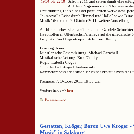
Saison 2011 und setzen damit eine erfolg
19:30
bis
22:30
Auf dem Programm steht “Orpheus in der 
Uraufführung 1858 eines der populärsten Werke des Opere
“humorvolle Reise durch Himmel und Hölle” sowie “eine 
Musik” (Premiere: 7. Oktober 2011, weitere Vorstellungen 
Als himmlisches Ehepaar übernehmen Gabriele Schuchter 
Hauptrollen in Offenbachs Persiflage auf die griechische
Eurydike. Am Dirigentenpult steht Kurt Dlouhy.
Leading Team
Künstlerische Gesamtleitung: Michael Garschall
Musikalische Leitung: Kurt Dlouhy
Regie: Isabella Gregor
Chor der Herbsttage Blindenmarkt
Kammerorchester der Anton-Bruckner-Privatuniversität Li
Premiere: 7. Oktober 2011, 19:30 Uhr
Weitere Infos –>
hier
Kommentare
Gestatten, Kröger, Baron Uwe Kröger -
Music” in Salzburg