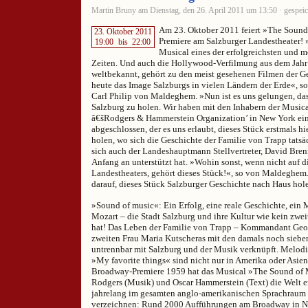
Martin Bruny am Dienstag, den 26. April 2011 um 13:50 · gespeic
Am 23. Oktober 2011 feiert »The Sound 
23. Oktober 2011
Premiere am Salzburger Landestheater! »
19:00
bis
22:00
Musical eines der erfolgreichsten und me
Zeiten. Und auch die Hollywood-Verfilmung aus dem Jah
weltbekannt, gehört zu den meist gesehenen Filmen der Ge
heute das Image Salzburgs in vielen Ländern der Erde«, s
Carl Philip von Maldeghem. »Nun ist es uns gelungen, das
Salzburg zu holen. Wir haben mit den Inhabern der Musica
â€šRodgers & Hammerstein Organization’ in New York ein
abgeschlossen, der es uns erlaubt, dieses Stück erstmals h
holen, wo sich die Geschichte der Familie von Trapp tatsäc
sich auch der Landeshauptmann Stellvertreter, David Brenn
Anfang an unterstützt hat. »Wohin sonst, wenn nicht auf 
Landestheaters, gehört dieses Stück!«, so von Maldeghem.
darauf, dieses Stück Salzburger Geschichte nach Haus ho
»Sound of music«: Ein Erfolg, eine reale Geschichte, ein 
Mozart – die Stadt Salzburg und ihre Kultur wie kein zwei
hat! Das Leben der Familie von Trapp – Kommandant Geo
zweiten Frau Maria Kutscheras mit den damals noch sieben
untrennbar mit Salzburg und der Musik verknüpft. Melod
»My favorite things« sind nicht nur in Amerika oder Asien
Broadway-Premiere 1959 hat das Musical »The Sound of
Rodgers (Musik) und Oscar Hammerstein (Text) die Welt e
jahrelang im gesamten anglo-amerikanischen Sprachraum 
verzeichnen: Rund 2000 Aufführungen am Broadway in Ne