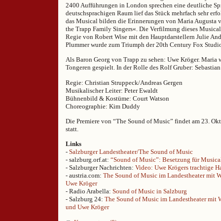
2400 Aufführungen in London sprechen eine deutliche Sp
deutschsprachigen Raum lief das Stück mehrfach sehr erfo
das Musical bilden die Erinnerungen von Maria Augusta v
the Trapp Family Singers«. Die Verfilmung dieses Musical
Regie von Robert Wise mit den Hauptdarstellern Julie An
Plummer wurde zum Triumph der 20th Century Fox Studio
Als Baron Georg von Trapp zu sehen: Uwe Kröger. Maria 
Tongeren gespielt. In der Rolle des Rolf Gruber: Sebastia
Regie: Christian Struppeck/Andreas Gergen
Musikalischer Leiter: Peter Ewaldt
Bühnenbild & Kostüme: Court Watson
Choreographie: Kim Duddy
Die Premiere von “The Sound of Music” findet am 23. Ok
statt.
Links
-
Salzburger Landestheater/The Sound of Music
- salzburg.orf.at:
“Sound of Music”: Besetzung für Musical
- Salzburger Nachrichten:
Video: Uwe Krögers trachtige H
- austria.com:
The Sound of Music im Landestheater mit 
Uwe Kröger
- Radio Arabella:
Sound of Music in Salzburg
- Salzburg 24:
The Sound of Music im Landestheater mit 
und Uwe Kröger