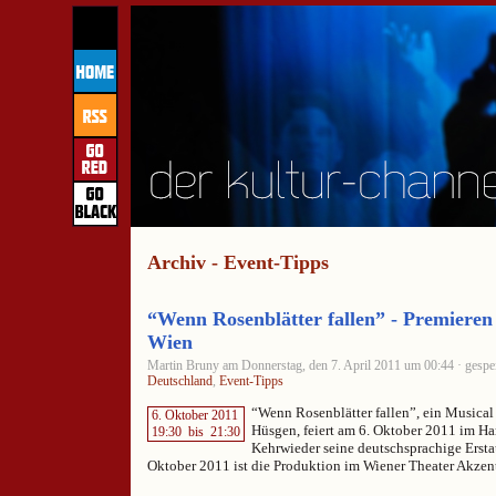
Archiv - Event-Tipps
“Wenn Rosenblätter fallen” - Premiere
Wien
Martin Bruny am Donnerstag, den 7. April 2011 um 00:44 · gespei
Deutschland
,
Event-Tipps
“Wenn Rosenblätter fallen”, ein Musical
6. Oktober 2011
Hüsgen, feiert am 6. Oktober 2011 im H
19:30
bis
21:30
Kehrwieder seine deutschsprachige Erst
Oktober 2011 ist die Produktion im Wiener Theater Akzent