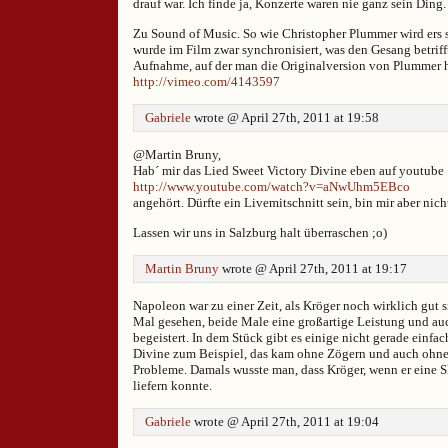
drauf war. Ich finde ja, Konzerte waren nie ganz sein Ding.
Zu Sound of Music. So wie Christopher Plummer wird ers 
wurde im Film zwar synchronisiert, was den Gesang betrifft
Aufnahme, auf der man die Originalversion von Plummer h
http://vimeo.com/4143597
Gabriele
wrote @ April 27th, 2011 at 19:58
@Martin Bruny,
Hab´ mir das Lied Sweet Victory Divine eben auf youtube
http://www.youtube.com/watch?v=aNwUhm5EBco
angehört. Dürfte ein Livemitschnitt sein, bin mir aber nicht
Lassen wir uns in Salzburg halt überraschen ;o)
Martin Bruny
wrote @ April 27th, 2011 at 19:17
Napoleon war zu einer Zeit, als Kröger noch wirklich gut 
Mal gesehen, beide Male eine großartige Leistung und a
begeistert. In dem Stück gibt es einige nicht gerade einfa
Divine zum Beispiel, das kam ohne Zögern und auch ohne
Probleme. Damals wusste man, dass Kröger, wenn er eine S
liefern konnte.
Gabriele
wrote @ April 27th, 2011 at 19:04