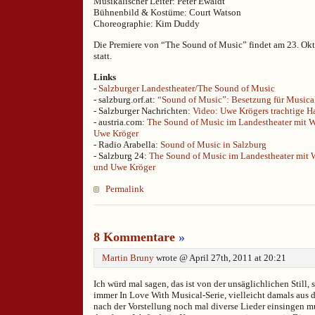
Musikalischer Leiter: Peter Ewaldt
Bühnenbild & Kostüme: Court Watson
Choreographie: Kim Duddy
Die Premiere von “The Sound of Music” findet am 23. Ok
statt.
Links
-
Salzburger Landestheater/The Sound of Music
- salzburg.orf.at:
“Sound of Music”: Besetzung für Musical
- Salzburger Nachrichten:
Video: Uwe Krögers trachtige H
- austria.com:
The Sound of Music im Landestheater mit 
Uwe Kröger
- Radio Arabella:
Sound of Music in Salzburg
- Salzburg 24:
The Sound of Music im Landestheater mit 
und Uwe Kröger
Permalink
8 Kommentare
»
Martin Bruny
wrote @ April 27th, 2011 at 20:21
Ich würd mal sagen, das ist von der unsäglichlichen Still
immer In Love With Musical-Serie, vielleicht damals aus 
nach der Vorstellung noch mal diverse Lieder einsingen mu