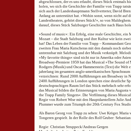
abgeschlossen, der es uns erlaubt, dieses Stück erstmals h
holen, wo sich die Geschichte der Familie von Trapp tatsäc
sich auch der Landeshauptmann Stellvertreter, David Brenn
Anfang an unterstützt hat. »Wohin sonst, wenn nicht auf 
Landestheaters, gehört dieses Stück!«, so von Maldeghem.
darauf, dieses Stück Salzburger Geschichte nach Haus ho
»Sound of music«: Ein Erfolg, eine reale Geschichte, ein 
Mozart – die Stadt Salzburg und ihre Kultur wie kein zwei
hat! Das Leben der Familie von Trapp – Kommandant Geo
zweiten Frau Maria Kutscheras mit den damals noch sieben
untrennbar mit Salzburg und der Musik verknüpft. Melod
»My favorite things« sind nicht nur in Amerika oder Asien
Broadway-Premiere 1959 hat das Musical »The Sound of
Rodgers (Musik) und Oscar Hammerstein (Text) die Welt e
jahrelang im gesamten anglo-amerikanischen Sprachraum 
verzeichnen: Rund 2000 Aufführungen am Broadway in Ne
2400 Aufführungen in London sprechen eine deutliche Sp
deutschsprachigen Raum lief das Stück mehrfach sehr erfo
das Musical bilden die Erinnerungen von Maria Augusta v
the Trapp Family Singers«. Die Verfilmung dieses Musical
Regie von Robert Wise mit den Hauptdarstellern Julie An
Plummer wurde zum Triumph der 20th Century Fox Studio
Als Baron Georg von Trapp zu sehen: Uwe Kröger. Maria 
Tongeren gespielt. In der Rolle des Rolf Gruber: Sebastia
Regie: Christian Struppeck/Andreas Gergen