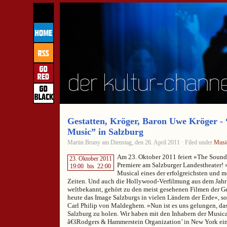
Gestatten, Kröger, Baron Uwe Kröger -
Music” in Salzburg
Martin Bruny am Dienstag, den 26. April 2011 · Filed under
Musi
Am 23. Oktober 2011 feiert »The Sound 
23. Oktober 2011
Premiere am Salzburger Landestheater! »
19:00
bis
22:00
Musical eines der erfolgreichsten und me
Zeiten. Und auch die Hollywood-Verfilmung aus dem Jah
weltbekannt, gehört zu den meist gesehenen Filmen der Ge
heute das Image Salzburgs in vielen Ländern der Erde«, s
Carl Philip von Maldeghem. »Nun ist es uns gelungen, das
Salzburg zu holen. Wir haben mit den Inhabern der Musica
â€šRodgers & Hammerstein Organization’ in New York ein