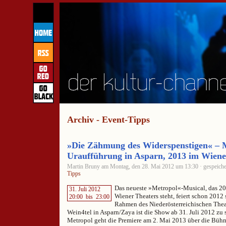
Archiv - Event-Tipps
»Die Zähmung des Widerspenstigen« – M
Uraufführung in Asparn, 2013 im Wiene
Martin Bruny am Montag, den 28. Mai 2012 um 13:30 · gespeiche
Tipps
Das neueste »Metropol«-Musical, das 20
31. Juli 2012
Wiener Theaters steht, feiert schon 2012
20:00
bis
23:00
Rahmen des Niederösterreichischen The
Wein4tel in Asparn/Zaya ist die Show ab 31. Juli 2012 zu
Metropol geht die Premiere am 2. Mai 2013 über die Bühn