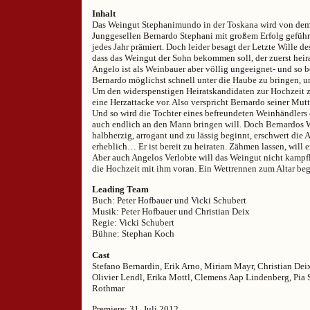
Inhalt
Das Weingut Stephanimundo in der Toskana wird von de
Junggesellen Bernardo Stephani mit großem Erfolg geführ
jedes Jahr prämiert. Doch leider besagt der Letzte Wille de
dass das Weingut der Sohn bekommen soll, der zuerst heir
Angelo ist als Weinbauer aber völlig ungeeignet- und so be
Bernardo möglichst schnell unter die Haube zu bringen, u
Um den widerspenstigen Heiratskandidaten zur Hochzeit z
eine Herzattacke vor. Also verspricht Bernardo seiner Mutte
Und so wird die Tochter eines befreundeten Weinhändlers e
auch endlich an den Mann bringen will. Doch Bernardos W
halbherzig, arrogant und zu lässig beginnt, erschwert die
erheblich… Er ist bereit zu heiraten. Zähmen lassen, will e
Aber auch Angelos Verlobte will das Weingut nicht kampfl
die Hochzeit mit ihm voran. Ein Wettrennen zum Altar b
Leading Team
Buch: Peter Hofbauer und Vicki Schubert
Musik: Peter Hofbauer und Christian Deix
Regie: Vicki Schubert
Bühne: Stephan Koch
Cast
Stefano Bernardin, Erik Arno, Miriam Mayr, Christian Dei
Olivier Lendl, Erika Mottl, Clemens Aap Lindenberg, Pia 
Rothmar
Premiere: 31. Juli 2012