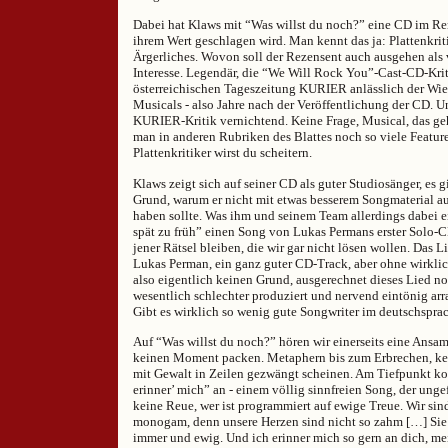
Dabei hat Klaws mit “Was willst du noch?” eine CD im Re
ihrem Wert geschlagen wird. Man kennt das ja: Plattenkrit
Ärgerliches. Wovon soll der Rezensent auch ausgehen als
Interesse. Legendär, die “We Will Rock You”-Cast-CD-Krit
österreichischen Tageszeitung KURIER anlässlich der Wi
Musicals - also Jahre nach der Veröffentlichung der CD. U
KURIER-Kritik vernichtend. Keine Frage, Musical, das geh
man in anderen Rubriken des Blattes noch so viele Feature
Plattenkritiker wirst du scheitern.
Klaws zeigt sich auf seiner CD als guter Studiosänger, es g
Grund, warum er nicht mit etwas besserem Songmaterial a
haben sollte. Was ihm und seinem Team allerdings dabei ei
spät zu früh” einen Song von Lukas Permans erster Solo-C
jener Rätsel bleiben, die wir gar nicht lösen wollen. Das 
Lukas Perman, ein ganz guter CD-Track, aber ohne wirklich
also eigentlich keinen Grund, ausgerechnet dieses Lied no
wesentlich schlechter produziert und nervend eintönig arra
Gibt es wirklich so wenig gute Songwriter im deutschspr
Auf “Was willst du noch?” hören wir einerseits eine Ansa
keinen Moment packen. Metaphern bis zum Erbrechen, kei
mit Gewalt in Zeilen gezwängt scheinen. Am Tiefpunkt k
erinner’ mich” an - einem völlig sinnfreien Song, der ungef
keine Reue, wer ist programmiert auf ewige Treue. Wir sin
monogam, denn unsere Herzen sind nicht so zahm […] Sie 
immer und ewig. Und ich erinner mich so gern an dich, mein