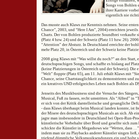
Erfolge einfahren, 
Songs von Bohlen en
ihrer Karriere vorbei
eigentlich nie richt
Das musste auch Klaws zur Kenntnis nehmen. Seine erste
Chance”, 2003, und “Here I Am”, 2004) erreichten jeweils 
Charts. Der von Bohlen produzierte Soundbrei verkaufte si
(Platz 4 bzw. 24) und der Schweiz (Platz 11 bzw. 26). 200
“Attention” der Absturz. In Deutschland erreichte der bohl
mehr Platz 20, in Österreich und der Schweiz keine Platzi
2008 ging Klaws mit “Was willst du noch?” an den Start, e
deutschsprachigen Songs, und schaffte es bislang auf Plat
(keine Platzierungen in Österreich und der Schweiz). Die 
“Welt” floppte (Platz 65), am 11. Juli erhält Klaws mit “Si
Chance, seine Chartstauglichkeit zu demonstrieren und zu
ein kreatives UND erfolgreiches Leben nach Bohlen als D
Jenseits des Musikbusiness sind die Versuche des Sängers,
Musical, Fuß zu fassen, recht umstritten. Als “Alfred” in 
er sich von der Kritik darstellerische und gesangliche Def
- dass Klaws überhaupt beim Musical landen konnte, ist f
der Misere des deutschsprachigen Musicals an sich. Ab e
jagte man insbesondere in Deutschland bei Open-Run-Pro
künstlerische Vorbehalte über Bord und gesellte sich zum
schickte die Künstler in Megashows wie “Wetten, dass …” 
indem man sie zu Playbacks anderer Künstler singen ließ, 
triefend dümmliche Volksmusiksendungen ein und holte s