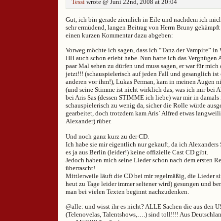
Tessi
wrote @ Juni 22nd, 2008 at 20:04
Gut, ich bin gerade ziemlich in Eile und nachdem ich mic
sehr ermüdend, langen Beitrag von Herrn Bruny gekämpft
einen kurzen Kommentar dazu abgeben:
Vorweg möchte ich sagen, dass ich “Tanz der Vampire” in 
HH auch schon erlebt habe. Nun hatte ich das Vergnügen A
paar Mal sehen zu dürfen und muss sagen, er war für mich d
jetzt!!! (schauspielerisch auf jeden Fall und gesanglich ist
anderen vor ihm!), Lukas Perman, kam in meinen Augen nic
(und seine Stimme ist nicht wirklich das, was ich mir bei 
bei Aris Sas (dessen STIMME ich liebe) war mir in damals 
schauspielerisch zu wenig da, sicher die Rolle würde aus
gearbeitet, doch trotzdem kam Aris´ Alfred etwas langweil
Alexander) rüber.
Und noch ganz kurz zu der CD.
Ich habe sie mir eigentlich nur gekauft, da ich Alexander
es ja aus Berlin (leider!) keine offizielle Cast CD gibt.
Jedoch haben mich seine Lieder schon nach dem ersten Re
überrascht!
Mittlerweile läuft die CD bei mir regelmäßig, die Lieder
heut zu Tage leider immer seltener wird) gesungen und be
man bei vielen Texten beginnt nachzudenken.
@alle: und wisst ihr es nicht? ALLE Sachen die aus den
(Telenovelas, Talentshows,….) sind toll!!!! Aus Deutschl