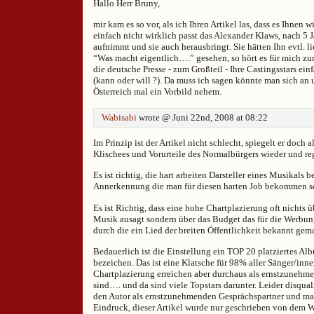
Hallo Herr Bruny,
mir kam es so vor, als ich Ihren Artikel las, dass es Ihnen
einfach nicht wirklich passt das Alexander Klaws, nach 5
aufnimmt und sie auch herausbringt. Sie hätten Ihn evtl. 
“Was macht eigentlich….” gesehen, so hört es für mich zu
die deutsche Presse - zum Großteil - Ihre Castingsstars ein
(kann oder will ?). Da muss ich sagen könnte man sich an
Österreich mal ein Vorbild nehem.
Wabisabi
wrote @ Juni 22nd, 2008 at 08:22
Im Prinzip ist der Artikel nicht schlecht, spiegelt er doch 
Klischees und Vorurteile des Normalbürgers wieder und re
Es ist richtig, die hart arbeiten Darsteller eines Musikals
Annerkennung die man für diesen harten Job bekommen so
Es ist Richtig, dass eine hohe Chartplazierung oft nichts ü
Musik ausagt sondern über das Budget das für die Werbung
durch die ein Lied der breiten Öffentlichkeit bekannt gem
Bedauerlich ist die Einstellung ein TOP 20 platziertes Al
bezeichen. Das ist eine Klatsche für 98% aller Sänger/innen
Chartplazierung erreichen aber durchaus als ernstzunehm
sind…. und da sind viele Topstars darunter. Leider disqual
den Autor als ernstzunehmenden Gesprächspartner und 
Eindruck, dieser Artikel wurde nur geschrieben von dem 