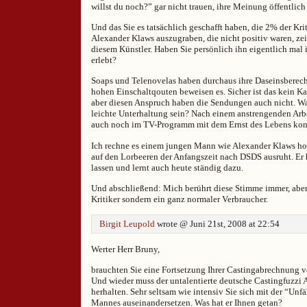
willst du noch?” gar nicht trauen, ihre Meinung öffentlic
Und das Sie es tatsächlich geschafft haben, die 2% der K
Alexander Klaws auszugraben, die nicht positiv waren, zei
diesem Künstler. Haben Sie persönlich ihn eigentlich mal i
erlebt?
Soaps und Telenovelas haben durchaus ihre Daseinsberech
hohen Einschaltqouten beweisen es. Sicher ist das kein K
aber diesen Anspruch haben die Sendungen auch nicht. Wa
leichte Unterhaltung sein? Nach einem anstrengenden Arbe
auch noch im TV-Programm mit dem Ernst des Lebens konf
Ich rechne es einem jungen Mann wie Alexander Klaws hoch
auf den Lorbeeren der Anfangszeit nach DSDS ausruht. Er h
lassen und lernt auch heute ständig dazu.
Und abschließend: Mich berührt diese Stimme immer, aber 
Kritiker sondern ein ganz normaler Verbraucher.
Birgit Leupold
wrote @ Juni 21st, 2008 at 22:54
Werter Herr Bruny,
brauchten Sie eine Fortsetzung Ihrer Castingabrechnung 
Und wieder muss der untalentierte deutsche Castingfuzzi
herhalten. Sehr seltsam wie intensiv Sie sich mit der “Unf
Mannes auseinandersetzen. Was hat er Ihnen getan?