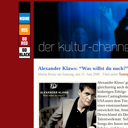
Alexander Klaws: “Was willst du noch?
Martin Bruny am Samstag, den 21. Juni 2008 · Filed under
Tonträ
Alexander Klaws’ gr
gleichzeitig auch d
bisherigen Erfolge
dieses Castingforma
USA unter dem Tite
einer ernstzunehm
entwickelt hat, fir
Deutschland als Di
Talentwerkstatt. So
Songs des Jurors int