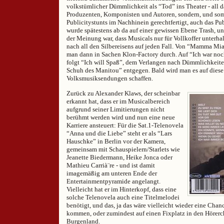
volkstümlicher Dümmlichkeit als “Tod” ins Theater - all d
Produzenten, Komponisten und Autoren, sondern, und somi
Publicitystunts im Nachhinein gerechtfertigt, auch das Pu
wurde spätestens ab da auf einer gewissen Ebene Trash, u
der Meinung war, dass Musicals nur für Vollkoffer unterhal
nach all den Silbereisens auf jeden Fall. Von “Mamma Mia
man dann in Sachen Klon-Factory durch. Auf “Ich war no
folgt “Ich will Spaß”, dem Verlangen nach Dümmlichkei
Schuh des Manitou” entgegen. Bald wird man es auf diese
Volksmusiksendungen schaffen.
Zurück zu Alexander Klaws, der scheinbar
erkannt hat, dass er im Musicalbereich
aufgrund seiner Limitierungen nicht
berühmt werden wird und nun eine neue
Karriere ansteuert: Für die Sat.1-Telenovela
“Anna und die Liebe” steht er als “Lars
Hauschke” in Berlin vor der Kamera,
gemeinsam mit Schauspielern/Starlets wie
Jeanette Biedermann, Heike Jonca oder
Mathieu Carrià¨re - und ist damit
imagemäßig am unteren Ende der
Entertainmentpyramide angelangt.
Vielleicht hat er im Hinterkopf, dass eine
solche Telenovela auch eine Titelmelodei
benötigt, und das, ja das wäre vielleicht wieder eine Chanc
kommen, oder zumindest auf einen Fixplatz in den Hörerc
Burgenland.