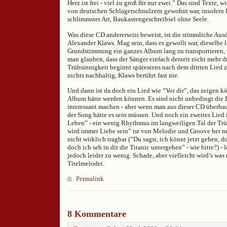
Herz ist frei - viel zu groß für nur zwei.” Das sind Texte, 
von deutschen Schlagerschnulzern gewohnt war, insofern
schlimmster Art, Baukastengeschreibsel ohne Seele.
Was diese CD andererseits beweist, ist die stimmliche Au
Alexander Klaws. Mag sein, dass es gewollt war, dieselbe 
Grundstimmung ein ganzes Album lang zu transportieren, 
man glauben, dass der Sänger einfach derzeit nicht mehr dr
Trübsinnigkeit beginnt spätestens nach dem dritten Lied zu
nichts nachhaltig, Klaws berührt fast nie.
Und dann ist da doch ein Lied wie “Vor dir”, das zeigen k
Album hätte werden können. Es sind nicht unbedingt die L
interessant machen - aber wenn man aus dieser CD überhau
der Song hätte es sein müssen. Und noch ein zweites Lied
Leben” - ein wenig Rhythmus im langweiligen Tal der Trü
wird immer Liebe sein” ist von Melodie und Groove her ne
nicht wirklich tragbar (”Du sagst, ich könnt jetzt gehen, 
doch ich seh in dir die Titanic untergehen” - wie bitte?) - le
jedoch leider zu wenig. Schade, aber vielleicht wird’s was
Titelmelodei.
Permalink
8 Kommentare