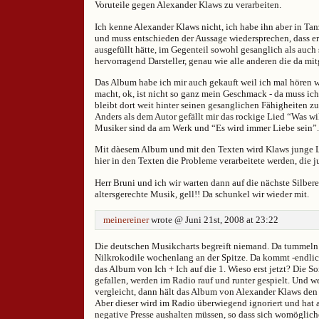
Voruteile gegen Alexander Klaws zu verarbeiten.
Ich kenne Alexander Klaws nicht, ich habe ihn aber in Ta
und muss entschieden der Aussage wiedersprechen, dass er
ausgefüllt hätte, im Gegenteil sowohl gesanglich als auch 
hervorragend Darsteller, genau wie alle anderen die da mi
Das Album habe ich mir auch gekauft weil ich mal hören wo
macht, ok, ist nicht so ganz mein Geschmack - da muss ich
bleibt dort weit hinter seinen gesanglichen Fähigheiten zur
Anders als dem Autor gefällt mir das rockige Lied “Was wi
Musiker sind da am Werk und “Es wird immer Liebe sein”.
Mit dà­esem Album und mit den Texten wird Klaws junge L
hier in den Texten die Probleme verarbeitete werden, die 
Herr Bruni und ich wir warten dann auf die nächste Silber
altersgerechte Musik, gell!! Da schunkel wir wieder mit.
meinereiner
wrote @ Juni 21st, 2008 at 23:22
Die deutschen Musikcharts begreift niemand. Da tummeln
Nilkrokodile wochenlang an der Spitze. Da kommt -endlich
das Album von Ich + Ich auf die 1. Wieso erst jetzt? Die S
gefallen, werden im Radio rauf und runter gespielt. Und w
vergleicht, dann hält das Album von Alexander Klaws den 
Aber dieser wird im Radio überwiegend ignoriert und hat 
negative Presse aushalten müssen, so dass sich womöglic