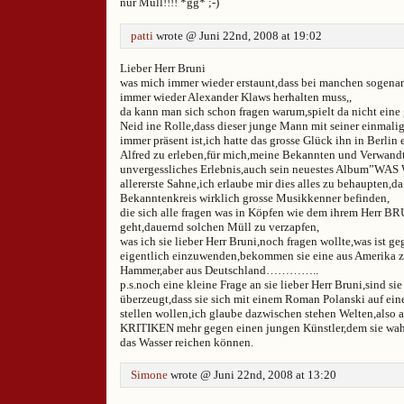
nur Müll!!!! *gg* ;-)
patti
wrote @ Juni 22nd, 2008 at 19:02
Lieber Herr Bruni
was mich immer wieder erstaunt,dass bei manchen sogenan
immer wieder Alexander Klaws herhalten muss,,
da kann man sich schon fragen warum,spielt da nicht eine
Neid ine Rolle,dass dieser junge Mann mit seiner einmal
immer präsent ist,ich hatte das grosse Glück ihn in Berlin 
Alfred zu erleben,für mich,meine Bekannten und Verwand
unvergessliches Erlebnis,auch sein neuestes Album”W
allererste Sahne,ich erlaube mir dies alles zu behaupten,d
Bekanntenkreis wirklich grosse Musikkenner befinden,
die sich alle fragen was in Köpfen wie dem ihrem Herr BR
geht,dauernd solchen Müll zu verzapfen,
was ich sie lieber Herr Bruni,noch fragen wollte,was ist g
eigentlich einzuwenden,bekommen sie eine aus Amerika zu
Hammer,aber aus Deutschland…………..
p.s.noch eine kleine Frage an sie lieber Herr Bruni,sind sie
überzeugt,dass sie sich mit einem Roman Polanski auf ein
stellen wollen,ich glaube dazwischen stehen Welten,also a
KRITIKEN mehr gegen einen jungen Künstler,dem sie wah
das Wasser reichen können.
Simone
wrote @ Juni 22nd, 2008 at 13:20