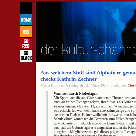
Aus welchem Stoff sind Alphatiere gemac
checkt Kathrin Zechner
Martin Bruny am Samstag, den 27. März 2010 · Filed under
Musi
Wachsen durch Niederlagen.
Mit Sport hatte die aus Graz stammende Theaterintendant
auch als früher Teenager gelernt, ihren Status als Außense
zu überwinden: »Ich war 13, als wir nach Wien gezogen 
schrecklich. Ich war klein, hatte eine Zahnspange und spr
steirischen Dialekt. Keiner wollte mit mir was zu tun hab
Schulskikurs konnte ich die Barrieren zum Fallen bringen
gute Skiläuferin. Plötzlich wurde die kleine Steirerin mi
auch auf die Geburtstagsfeste eingeladen und in die Kla
integriert.« Möglicherweise gab dieses prägende Teenager
Initialzündung für ihre spätere Erfolgsstory.