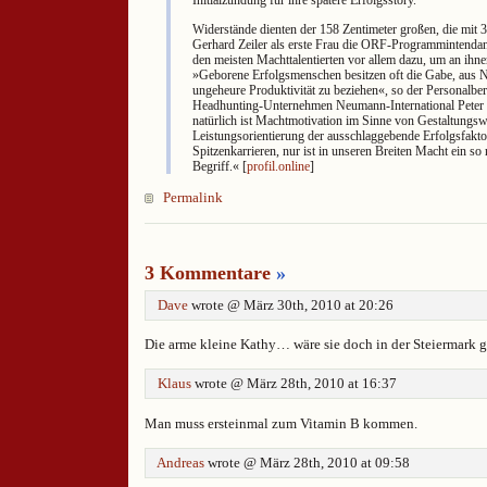
Widerstände dienten der 158 Zentimeter großen, die mit 3
Gerhard Zeiler als erste Frau die ORF-Programmintenda
den meisten Machttalentierten vor allem dazu, um an ihn
»Geborene Erfolgsmenschen besitzen oft die Gabe, aus N
ungeheure Produktivität zu beziehen«, so der Personalber
Headhunting-­Unternehmen Neumann-International ­Peter
natürlich ist Machtmotivation im Sinne von Gestaltungswi
Leistungsorientierung der ausschlaggebende Erfolgsfakto
Spitzenkarrieren, nur ist in unseren Breiten Macht ein so 
Begriff.« [
profil.online
]
Permalink
3 Kommentare
»
Dave
wrote @ März 30th, 2010 at 20:26
Die arme kleine Kathy… wäre sie doch in der Steiermark
Klaus
wrote @ März 28th, 2010 at 16:37
Man muss ersteinmal zum Vitamin B kommen.
Andreas
wrote @ März 28th, 2010 at 09:58