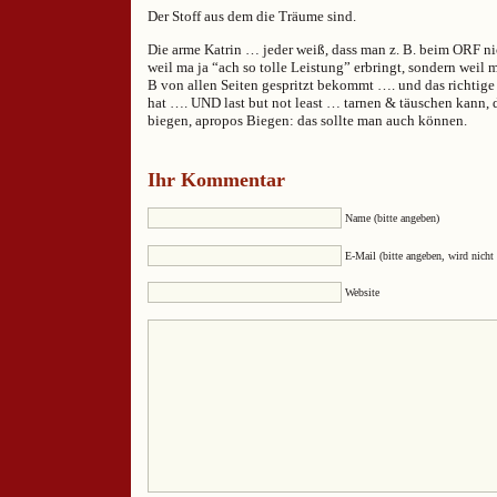
Der Stoff aus dem die Träume sind.
Die arme Katrin … jeder weiß, dass man z. B. beim ORF ni
weil ma ja “ach so tolle Leistung” erbringt, sondern wei
B von allen Seiten gespritzt bekommt …. und das richtige
hat …. UND last but not least … tarnen & täuschen kann, 
biegen, apropos Biegen: das sollte man auch können.
Ihr Kommentar
Name (bitte angeben)
E-Mail (bitte angeben, wird nicht 
Website