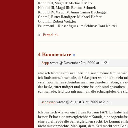
Kobold II, Magd II: Michaela Mark
Kobold III, Magd III: Bettina Schurek
Kobold IV, Magd IV: Anna Carina Buchegger
Gnom I, Ritter Räudiger: Michael Höfner
Gnom II: Robert Weixler
Feuermaul – Riesenfigur zum Schluss: Toni Knittel
Permalink
4 Kommentare
»
Sepp
wrote @ November 7th, 2009 at 11:21
also ich fand das musical herrlich, auch meine familie war 
ich finds nur sehr schade, daß das jetzt wohl nicht mehr mö
verantwortlichen scheinbar mehr ausgegeben haben, als sie
das heißt, ritter rüdiger und seine freunde sind gestorben
echt schade, leid tuts mir auch um die schauspieler, die s
sebastian
wrote @ August 31st, 2009 at 21:11
Ich bin nach wie vor ein Jürgen Kapaun FAN. Ich habe fest
besser. Er hat eine unvergleichbareKomik, eine sagenhaf
eine Spielfreude die Seinesgleichen sucht. Da kommt einf
nicht missenmöchte. Man spürt, dem Kerl macht sein Beru