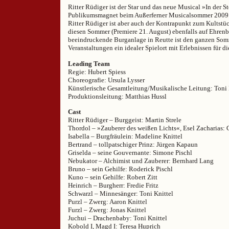
Ritter Rüdiger ist der Star und das neue Musical »In der S
Publikumsmagnet beim Außerferner Musicalsommer 2009. P
Ritter Rüdiger ist aber auch der Kontrapunkt zum Kultst
diesen Sommer (Premiere 21. August) ebenfalls auf Ehrenbe
beeindruckende Burganlage in Reutte ist den ganzen Som
Veranstaltungen ein idealer Spielort mit Erlebnissen für d
Leading Team
Regie: Hubert Spiess
Choreografie: Ursula Lysser
Künstlerische Gesamtleitung/Musikalische Leitung: Toni 
Produktionsleitung: Matthias Hussl
Cast
Ritter Rüdiger – Burggeist: Martin Strele
Thordol – »Zauberer des weißen Lichts«, Esel Zacharias: 
Isabella – Burgfräulein: Madeline Knittel
Bertrand – tollpatschiger Prinz: Jürgen Kapaun
Griselda – seine Gouvernante: Simone Pischl
Nebukator – Alchimist und Zauberer: Bernhard Lang
Bruno – sein Gehilfe: Roderick Pischl
Kuno – sein Gehilfe: Robert Zitt
Heinrich – Burgherr: Fredie Fritz
Schwarzl – Minnesänger: Toni Knittel
Purzl – Zwerg: Aaron Knittel
Furzl – Zwerg: Jonas Knittel
Juchui – Drachenbaby: Toni Knittel
Kobold I, Magd I: Teresa Huprich