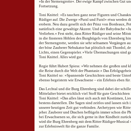
»In der Sternengrotte«. Der ewige Kampf zwischen Gut und
Fortsetzung.
Toni Knittel: »Es tauchen ganz neue Figuren und Charakte
Rüdiger auf. Die Zwerge »Purzl und Furzl« etwa werden d
erobern. Neu dazu gesellt sich der Prinz von Bordeaux, Peti
natürlisch eine gewaltige Akzent. Und der Babydrache »Ju
Verlieben.« Fest steht, dass Ritter Rüdiger und seine Mits
in die finsteren Höhlen des Burghügels von Ehrenberg hinu
der Sternengrotte, werden sie sehr seltsamen Vorgängen a
der böse Zauberer Nebukator hat plötzlich mit Thordol, 
Lichts, einen Gegenspieler. »Viele Überraschungen sind gar
Toni Knittel. Alles wird gut.
Regie führt Hubert Spiess: »Wir nehmen die großen und k
die Reise durch die Welt der Phantasie.« Das Erfolgsgehei
Toni Knittel so: »Spannende Geschichten und beste Unter
ebenso begeistern wie Erwachsene – ein Erlebnis eben für
Das Lechtal und die Burg Ehrenberg sind dabei der schill
Mittelalter bietet reichlich viel Stoff für gute Geschichte
Toni Knittel: »Das alles lässt sich auch mit Kostümen, Li
bestens darstellen. Die Sagen sind zeitlos und lassen sich 
unserer heutigen Zeit gut verbinden. Archetypen wie Ritter
jeher. Zauberer und Drachen beflügeln immer schon die Pha
bei Erwachsenen so, die sich gerne in ihre Kindheit zurück
wird die Burg Ehrenberg mit dem Ritter Rüdiger-Musical »
zur Erlebniswelt für die ganze Familie.