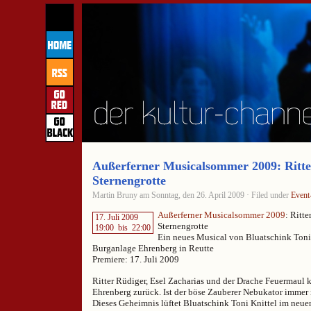
Außerferner Musicalsommer 2009: Ritte
Sternengrotte
Martin Bruny am Sonntag, den 26. April 2009 · Filed under
Event
Außerferner Musicalsommer 2009
: Ritte
17. Juli 2009
Sternengrotte
19:00
bis
22:00
Ein neues Musical von Bluatschink Toni 
Burganlage Ehrenberg in Reutte
Premiere: 17. Juli 2009
Ritter Rüdiger, Esel Zacharias und der Drache Feuermaul 
Ehrenberg zurück. Ist der böse Zauberer Nebukator immer 
Dieses Geheimnis lüftet Bluatschink Toni Knittel im neue