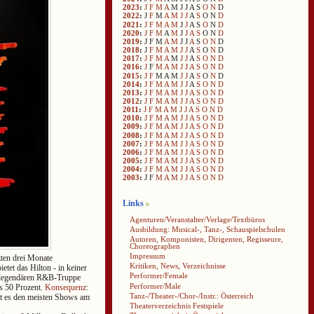
2023
:
J
F
M
A
M
J
J
A
S
O
N
D
2022
:
J
F
M
A
M
J
J
A
S
O
N
D
2021
:
J
F
M
A
M
J
J
A
S
O
N
D
2020
:
J
F
M
A
M
J
J
A
S
O
N
D
2019
:
J
F
M
A
M
J
J
A
S
O
N
D
2018
:
J
F
M
A
M
J
J
A
S
O
N
D
2017
:
J
F
M
A
M
J
J
A
S
O
N
D
2016
:
J
F
M
A
M
J
J
A
S
O
N
D
2015
:
J
F
M
A
M
J
J
A
S
O
N
D
2014
:
J
F
M
A
M
J
J
A
S
O
N
D
2013
:
J
F
M
A
M
J
J
A
S
O
N
D
2012
:
J
F
M
A
M
J
J
A
S
O
N
D
2011
:
J
F
M
A
M
J
J
A
S
O
N
D
2010
:
J
F
M
A
M
J
J
A
S
O
N
D
2009
:
J
F
M
A
M
J
J
A
S
O
N
D
2008
:
J
F
M
A
M
J
J
A
S
O
N
D
2007
:
J
F
M
A
M
J
J
A
S
O
N
D
2006
:
J
F
M
A
M
J
J
A
S
O
N
D
2005
:
J
F
M
A
M
J
J
A
S
O
N
D
2004
:
J
F
M
A
M
J
J
A
S
O
N
D
2003
:
J
F
M
A
M
J
J
A
S
O
N
D
Links
Agenturen/Veranstalter/Verlage/Textbüros
Ausbildung: Musical-, Tanz-, Schauspielschulen
Autoren, Komponisten, Dirigenten, Regisseure,
Choreographen
Impressum
ten drei Monate
Kritiken, News, Verzeichnisse
ietet das Hilton - in keiner
Performer/Female
r legendären R&B-Truppe
Performer/Male
ls 50 Prozent.
Konsequenz
:
Tanz-/Theater-/Chor-/Instr.: Österreich
ht es den meisten Shows am
Theaterverzeichnis Festspiele