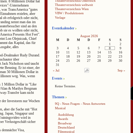
Theaterverzeichnis Österreich
inen. 8 Millionen Dollar hat
Theaterverzeichnis weltweit
rvices”-Unternehmen
Theaterverzeichnis Wien
as, was TransAmerica “gutes
VBW / Produktionen
 Einnahmen erzielen, aber
Verlage
 ob erfolgreich oder nicht,
Branding nennt man das im
heaterbesucher sind an den
Eventkalender
b sie es wollten oder nicht,
sAmerica Presents Hot Feet”.
August 2026
int Lon Olejniczak, Chief
M
D
M
D
F
S
S
tammt das Kapital, das für
1
2
usgabe, alles
3
4
5
6
7
8
9
10
11
12
13
14
15
16
wood-Dealmaker Rudy Durand.
17
18
19
20
21
22
23
uchautor über
24
25
26
27
28
29
30
t Jack Nicholson und taucht
31
e Benning. Er ist einer, der
« Jul
Sep »
 man 50 Millionen Dollar in
Millionen weg. Was, wenn
Events
 1 Million Dollar in “Like
Keine Termine.
k)/Alan & Marilyn Bergman
adway-Transfer kam nicht
Themen
er der Investoren nur Wochen
9Q - Neun Fragen - Neun Antworten
Musical
, aber die Sache mit “Hot
ung. Japan, Singapur und
Ausbildung
Trainingsvideo wird in
Awards
r Verlustgeschäft sicher
Broadway
Deutschland
ns demnächst Visa,
Filmmusical