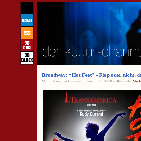
Broadway: “Hot Feet” - Flop oder nicht, da
Martin Bruny am Donnerstag, den 20. Juli 2006 · Filed under
Music