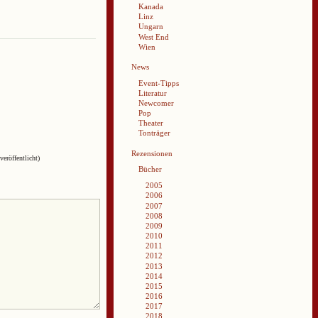
Kanada
Linz
Ungarn
West End
Wien
News
Event-Tipps
Literatur
Newcomer
Pop
Theater
Tonträger
Rezensionen
veröffentlicht)
Bücher
2005
2006
2007
2008
2009
2010
2011
2012
2013
2014
2015
2016
2017
2018