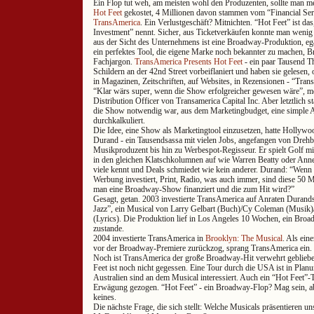
Ein Flop tut weh, am meisten wohl den Produzenten, sollte man me
Hot Feet
gekostet, 4 Millionen davon stammen vom “Financial Se
TransAmerica
. Ein Verlustgeschäft? Mitnichten. “Hot Feet” ist d
Investment” nennt. Sicher, aus Ticketverkäufen konnte man wenig
aus der Sicht des Unternehmens ist eine Broadway-Produktion, egal
ein perfektes Tool, die eigene Marke noch bekannter zu machen, 
Fachjargon.
TransAmerica Presents Hot Feet
- ein paar Tausend T
Schildern an der 42nd Street vorbeiflaniert und haben sie gelesen, o
in Magazinen, Zeitschriften, auf Websites, in Rezensionen - “Tran
“Klar wärs super, wenn die Show erfolgreicher gewesen wäre”, me
Distribution Officer von Transamerica Capital Inc. Aber letztlich s
die Show notwendig war, aus dem Marketingbudget, eine simple A
durchkalkuliert.
Die Idee, eine Show als Marketingtool einzusetzen, hatte Holly
Durand - ein Tausendsassa mit vielen Jobs, angefangen von Drehb
Musikproduzent bis hin zu Werbespot-Regisseur. Er spielt Golf mi
in den gleichen Klatschkolumnen auf wie Warren Beatty oder Annett
viele kennt und Deals schmiedet wie kein anderer. Durand: “Wenn
Werbung investiert, Print, Radio, was auch immer, sind diese 50 
man eine Broadway-Show finanziert und die zum Hit wird?”
Gesagt, getan. 2003 investierte TransAmerica auf Anraten Durands
Jazz”, ein Musical von Larry Gelbart (Buch)/Cy Coleman (Musi
(Lyrics). Die Produktion lief in Los Angeles 10 Wochen, ein Bro
zustande.
2004 investierte TransAmerica in
Brooklyn: The Musical
. Als ein
vor der Broadway-Premiere zurückzog, sprang TransAmerica ein.
Noch ist TransAmerica der große Broadway-Hit verwehrt geblieben
Feet ist noch nicht gegessen. Eine Tour durch die USA ist in Plan
Australien sind an dem Musical interessiert. Auch ein “Hot Feet”-
Erwägung gezogen. “Hot Feet” - ein Broadway-Flop? Mag sein, abe
keines.
Die nächste Frage, die sich stellt: Welche Musicals präsentieren u