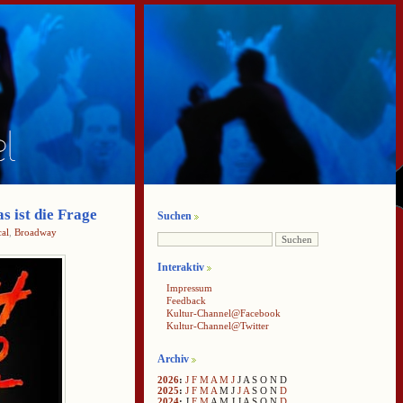
s ist die Frage
Suchen
al
,
Broadway
Interaktiv
Impressum
Feedback
Kultur-Channel@Facebook
Kultur-Channel@Twitter
Archiv
2026
:
J
F
M
A
M
J
J
A
S
O
N
D
2025
:
J
F
M
A
M
J
J
A
S
O
N
D
2024
:
J
F
M
A
M
J
J
A
S
O
N
D