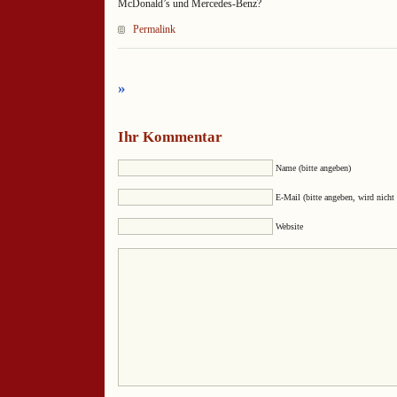
McDonald’s und Mercedes-Benz?
Permalink
»
Ihr Kommentar
Name (bitte angeben)
E-Mail (bitte angeben, wird nicht 
Website