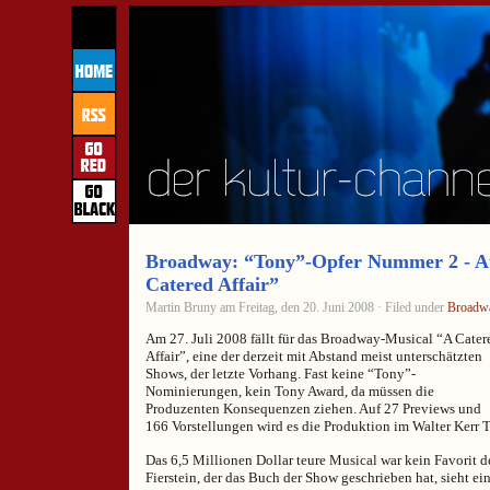
Broadway: “Tony”-Opfer Nummer 2 - A
Catered Affair”
Martin Bruny am Freitag, den 20. Juni 2008 · Filed under
Broadw
Am 27. Juli 2008 fällt für das Broadway-Musical “A Cater
Affair”, eine der derzeit mit Abstand meist unterschätzten
Shows, der letzte Vorhang. Fast keine “Tony”-
Nominierungen, kein Tony Award, da müssen die
Produzenten Konsequenzen ziehen. Auf 27 Previews und
166 Vorstellungen wird es die Produktion im Walter Kerr T
Das 6,5 Millionen Dollar teure Musical war kein Favorit d
Fierstein, der das Buch der Show geschrieben hat, sieht ei