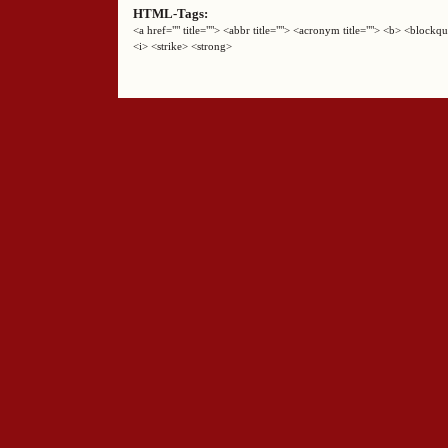
HTML-Tags:
<a href="" title=""> <abbr title=""> <acronym title=""> <b> <block
<i> <strike> <strong>