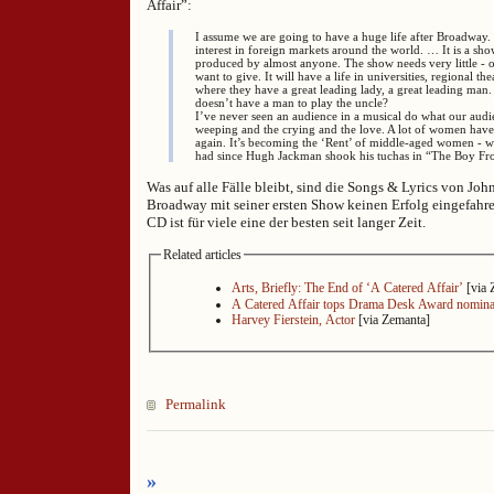
Affair”:
I assume we are going to have a huge life after Broadway
interest in foreign markets around the world. … It is a sho
produced by almost anyone. The show needs very little - 
want to give. It will have a life in universities, regional th
where they have a great leading lady, a great leading man.
doesn’t have a man to play the uncle?
I’ve never seen an audience in a musical do what our audi
weeping and the crying and the love. A lot of women hav
again. It’s becoming the ‘Rent’ of middle-aged women - w
had since Hugh Jackman shook his tuchas in “The Boy Fr
Was auf alle Fälle bleibt, sind die Songs & Lyrics von Jo
Broadway mit seiner ersten Show keinen Erfolg eingefahre
CD ist für viele eine der besten seit langer Zeit.
Related articles
Arts, Briefly: The End of ‘A Catered Affair’
[via 
A Catered Affair tops Drama Desk Award nomina
Harvey Fierstein, Actor
[via Zemanta]
Permalink
»