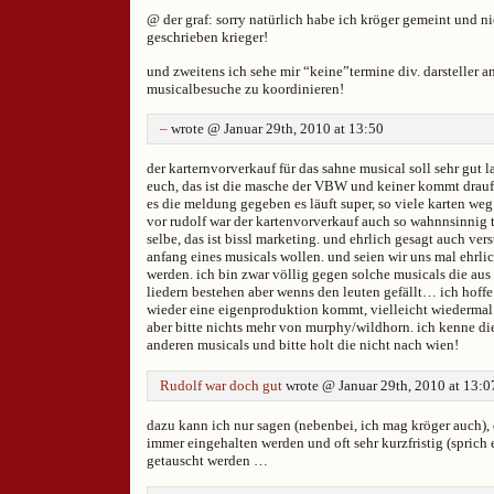
@ der graf: sorry natürlich habe ich kröger gemeint und ni
geschrieben krieger!
und zweitens ich sehe mir “keine”termine div. darsteller 
musicalbesuche zu koordinieren!
–
wrote @ Januar 29th, 2010 at 13:50
der karternvorverkauf für das sahne musical soll sehr gut l
euch, das ist die masche der VBW und keiner kommt drauf.
es die meldung gegeben es läuft super, so viele karten we
vor rudolf war der kartenvorverkauf auch so wahnnsinnig to
selbe, das ist bissl marketing. und ehrlich gesagt auch ve
anfang eines musicals wollen. und seien wir uns mal ehrlic
werden. ich bin zwar völlig gegen solche musicals die a
liedern bestehen aber wenns den leuten gefällt… ich hoffe 
wieder eine eigenproduktion kommt, vielleicht wiedermal
aber bitte nichts mehr von murphy/wildhorn. ich kenne di
anderen musicals und bitte holt die nicht nach wien!
Rudolf war doch gut
wrote @ Januar 29th, 2010 at 13:0
dazu kann ich nur sagen (nebenbei, ich mag kröger auch), 
immer eingehalten werden und oft sehr kurzfristig (sprich 
getauscht werden …