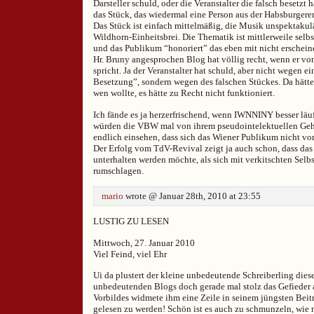
Darsteller schuld, oder die Veranstalter die falsch besetzt
das Stück, das wiedermal eine Person aus der Habsburger
Das Stück ist einfach mittelmäßig, die Musik unspektakulä
Wildhorn-Einheitsbrei. Die Thematik ist mittlerweile selbs
und das Publikum “honoriert” das eben mit nicht erschein
Hr. Bruny angesprochen Blog hat völlig recht, wenn er vo
spricht. Ja der Veranstalter hat schuld, aber nicht wegen ei
Besetzung”, sondern wegen des falschen Stückes. Da hätt
wen wollte, es hätte zu Recht nicht funktioniert.
Ich fände es ja herzerfrischend, wenn IWNNINY besser läu
würden die VBW mal von ihrem pseudointelektuellen Ge
endlich einsehen, dass sich das Wiener Publikum nicht vo
Der Erfolg vom TdV-Revival zeigt ja auch schon, dass das
unterhalten werden möchte, als sich mit verkitschten Sel
rumschlagen.
mario
wrote @ Januar 28th, 2010 at 23:55
LUSTIG ZU LESEN
Mittwoch, 27. Januar 2010
Viel Feind, viel Ehr
Ui da plustert der kleine unbedeutende Schreiberling die
unbedeutenden Blogs doch gerade mal stolz das Gefieder a
Vorbildes widmete ihm eine Zeile in seinem jüngsten Beitr
gelesen zu werden! Schön ist es auch zu schmunzeln, wie