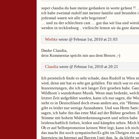
super claudia du hast meine gedanken in worte gefasst !! …
ich habe zweimal rudolf mit meiner familie und freunden 
jedesmal waren wir alle sehr begeistert!
… und zu der schlechten cast…. gut das wir lisa und wiet
werden in tecklenburg .. vielleicht lernen sie da gute da
Wiebke
wrote @ Februar 1st, 2010 at 21:03
Danke Claudia,
dein Kommentar spricht mir aus dem Herzen ;-)
Claudia
wrote @ Februar 1st, 2010 at 20:21
Ich persönlich finde es sehr schade, dass Rudolf in Wien n
wird, denn mir hat es sehr gut gefallen. Für mich war es ei
Inszenierungen, die ich seit langer Zeit gesehen habe. Ga
Wildhorn`s wunderbarer Musik. Wenn man bedenkt, welch
letzter Zeit aufgeführt wurden, kann ich nur sagen, die Wi
sieht es in Deutschland doch etwas anders aus, ein “Hitmus
gibt es leider nur wenige Ausnahmen. Und was Herrn Saric
sagen, ich habe ihn das erste Mal auf der Bühne gesehen. E
Stimme mit hohem Widererkennungswert und selten habe ic
leidenschaftlich lieben, leiden und kämpfen sehen. Mich ha
Ob er auf Selbstpromotion keinen Wert legt, kann ich nicht
das macht ihn noch sympatischer.Es gibt im Übrigen ein se
Interwiew im Internet auf Bayern I mit ihm. Ja, da bleibt 