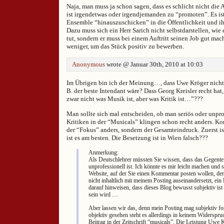
Naja, man muss ja schon sagen, dass es schlicht nicht die
ist irgendetwas oder irgendjemanden zu “promoten”. Es i
Ensemble “hinauszuschicken” in die Öffentlichkeit und i
Dazu muss sich ein Herr Sarich nicht selbstdarstellen, wie 
tut, sondern er muss bei einem Auftritt seinen Job gut ma
weniger, um das Stück positiv zu bewerben.
Anonymous
wrote @ Januar 30th, 2010 at 10:03
Im Übrigen bin ich der Meinung…, dass Uwe Kröger nicht
B. der beste Intendant wäre? Dass Georg Kreisler recht hat
zwar nicht was Musik ist, aber was Kritik ist…”???
Man sollte sich mal entscheiden, ob man seriös oder unprof
Kritiken in der “Musicals” klingen schon recht anders. Kom
der “Fokus” anders, sondern der Gesamteindruck. Zuerst is
ist es am besten. Die Besetzung ist in Wien falsch???
Anmerkung:
Als Deutschlehrer müssten Sie wissen, dass das Gegentei
unprofessionell ist. Ich könnte es mir leicht machen und 
Website, auf der Sie einen Kommentar posten wollen, der
nicht inhaltlich mit meinem Posting auseinandersetzt, ein 
darauf hinweisen, dass dieses Blog bewusst subjektiv ist
sein wird …
Aber lassen wir das, denn mein Posting mag subjektiv for
objektiv gesehen steht es allerdings in keinem Widerspr
Beitrag in der Zeitschrift “musicals”. Die Leistung Uwe 