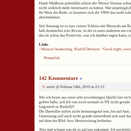
Frank Wildhorn jedenfalls schien die Wiener Version scho
nicht wirklich mehr interessiert zu haben. War ursprüngl
für Wien die Rede, so konnten sich die VBW das wohl sch
abschminken.
Seit Sonntag ist es nun vorerst Schluss mit Musicals am 
hält demnächst eine Revue, in der es unter anderem um vi
das ist schon das Positivste, was ich darüber sagen kann, 
Links
-
Musical Awakening: Rudolf Derniere: “Good night, swe
Permalink
142 Kommentare
»
S.
wrote @ Februar 14th, 2010 at 23:13
Wie ich heute aus einer sehr zuverlässigen Quelle (sie ist b
gehört habe, soll Ich war noch niemals in NY nicht gerade
Gegenteil zu Rudolf)!!
Die Darsteller sollen nicht herausragend sein, bis auf Ann, 
Umsetzung soll auch nicht gerade umwerfend sein und das 
auf dem der Bild- bzw. Heutezeitung befinden.
Also mal schaun was da so auf uns zukommt. Ich persönli