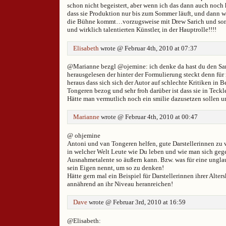
schon nicht begeistert, aber wenn ich das dann auch noch h
dass sie Produktion nur bis zum Sommer läuft, und dann wi
die Bühne kommt…vorzugsweise mit Drew Sarich und somi
und wirklich talentierten Künstler, in der Hauptrolle!!!!
Elisabeth
wrote @ Februar 4th, 2010 at 07:37
@Marianne bezgl @ojemine: ich denke da hast du den Sa
herausgelesen der hinter der Formulierung steckt denn für
heraus dass sich sich der Autor auf schlechte Kritiken in 
Tongeren bezog und sehr froh darüber ist dass sie in Teck
Hätte man vermutlich noch ein smilie dazusetzen sollen um
Marianne
wrote @ Februar 4th, 2010 at 00:47
@ ohjemine
Antoni und van Tongeren helfen, gute Darstellerinnen zu 
in welcher Welt Leute wie Du leben und wie man sich geg
Ausnahmetalente so äußern kann. Bzw. was für eine ungl
sein Eigen nennt, um so zu denken!
Hätte gern mal ein Beispiel für Darstellerinnen ihrer Alters
annährend an ihr Niveau heranreichen!
Dave
wrote @ Februar 3rd, 2010 at 16:59
@Elisabeth: