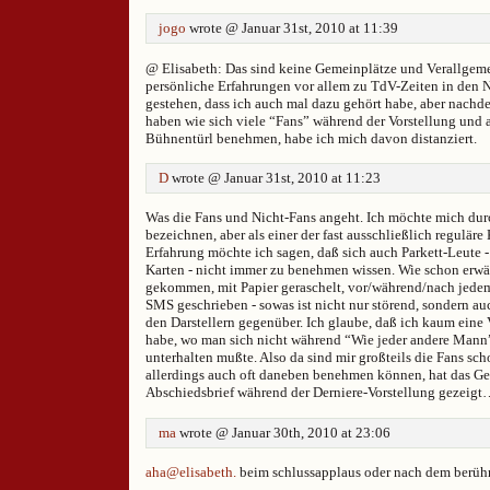
jogo
wrote @ Januar 31st, 2010 at 11:39
@ Elisabeth: Das sind keine Gemeinplätze und Verallgem
persönliche Erfahrungen vor allem zu TdV-Zeiten in den N
gestehen, dass ich auch mal dazu gehört habe, aber nac
haben wie sich viele “Fans” während der Vorstellung und
Bühnentürl benehmen, habe ich mich davon distanziert.
D
wrote @ Januar 31st, 2010 at 11:23
Was die Fans und Nicht-Fans angeht. Ich möchte mich dur
bezeichnen, aber als einer der fast ausschließlich reguläre
Erfahrung möchte ich sagen, daß sich auch Parkett-Leute -
Karten - nicht immer zu benehmen wissen. Wie schon erwäh
gekommen, mit Papier geraschelt, vor/während/nach jede
SMS geschrieben - sowas ist nicht nur störend, sondern a
den Darstellern gegenüber. Ich glaube, daß ich kaum eine
habe, wo man sich nicht während “Wie jeder andere Mann
unterhalten mußte. Also da sind mir großteils die Fans scho
allerdings auch oft daneben benehmen können, hat das G
Abschiedsbrief während der Derniere-Vorstellung gezeig
ma
wrote @ Januar 30th, 2010 at 23:06
aha@elisabeth.
beim schlussapplaus oder nach dem berüh