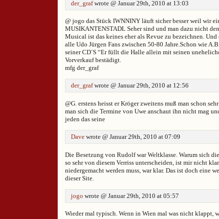
der_graf
wrote @ Januar 29th, 2010 at 13:03
@ jogo das Stück IWNNINY läuft sicher besser weil wir ei
MUSIKANTENSTADL Seher sind und man dazu nicht denk
Musical ist das keines eher als Revue zu bezeichnen. Und 
alle Udo Jürgen Fans zwischen 50-80 Jahre.Schon wie A.Bi
seiner CD´S “Er füllt die Halle allein mit seinen unehelic
Vorverkauf bestädigt.
mfg der_graf
der_graf
wrote @ Januar 29th, 2010 at 12:56
@G. erstens heisst er Kröger zweitens muß man schon sehr
man sich die Termine von Uwe anschaut ihn nicht mag und
jeden das seine
Dave
wrote @ Januar 29th, 2010 at 07:09
Die Besetzung von Rudolf war Weltklasse. Warum sich die 
so sehr von diesem Verriss unterscheiden, ist mir nicht kl
niedergemacht werden muss, war klar. Das ist doch eine w
dieser Site.
jogo
wrote @ Januar 29th, 2010 at 05:57
Wieder mal typisch. Wenn in Wien mal was nicht klappt, 