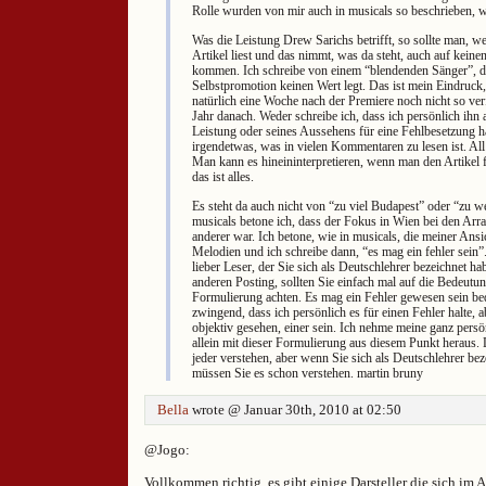
Rolle wurden von mir auch in musicals so beschrieben, w
Was die Leistung Drew Sarichs betrifft, so sollte man, 
Artikel liest und das nimmt, was da steht, auch auf kein
kommen. Ich schreibe von einem “blendenden Sänger”, de
Selbstpromotion keinen Wert legt. Das ist mein Eindruck,
natürlich eine Woche nach der Premiere noch nicht so verf
Jahr danach. Weder schreibe ich, dass ich persönlich ihn 
Leistung oder seines Aussehens für eine Fehlbesetzung h
irgendetwas, was in vielen Kommentaren zu lesen ist. All 
Man kann es hineininterpretieren, wenn man den Artikel fl
das ist alles.
Es steht da auch nicht von “zu viel Budapest” oder “zu w
musicals betone ich, dass der Fokus in Wien bei den Arr
anderer war. Ich betone, wie in musicals, die meiner Ansi
Melodien und ich schreibe dann, “es mag ein fehler sein
lieber Leser, der Sie sich als Deutschlehrer bezeichnet ha
anderen Posting, sollten Sie einfach mal auf die Bedeutun
Formulierung achten. Es mag ein Fehler gewesen sein bed
zwingend, dass ich persönlich es für einen Fehler halte, a
objektiv gesehen, einer sein. Ich nehme meine ganz persö
allein mit dieser Formulierung aus diesem Punkt heraus.
jeder verstehen, aber wenn Sie sich als Deutschlehrer be
müssen Sie es schon verstehen. martin bruny
Bella
wrote @ Januar 30th, 2010 at 02:50
@Jogo:
Vollkommen richtig, es gibt einige Darsteller die sich im 