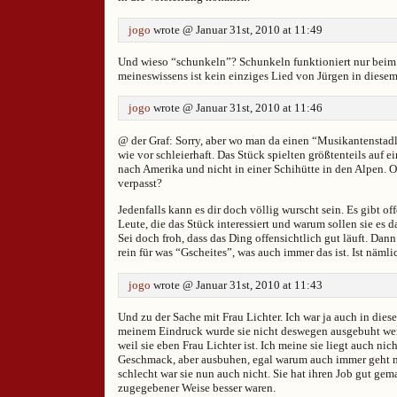
jogo
wrote @ Januar 31st, 2010 at 11:49
Und wieso “schunkeln”? Schunkeln funktioniert nur beim
meineswissens ist kein einziges Lied von Jürgen in diesem
jogo
wrote @ Januar 31st, 2010 at 11:46
@ der Graf: Sorry, aber wo man da einen “Musikantenstadl”
wie vor schleierhaft. Das Stück spielten größtenteils auf e
nach Amerika und nicht in einer Schihütte in den Alpen. O
verpasst?
Jedenfalls kann es dir doch völlig wurscht sein. Es gibt o
Leute, die das Stück interessiert und warum sollen sie es
Sei doch froh, dass das Ding offensichtlich gut läuft. Da
rein für was “Gscheites”, was auch immer das ist. Ist nämlic
jogo
wrote @ Januar 31st, 2010 at 11:43
Und zu der Sache mit Frau Lichter. Ich war ja auch in die
meinem Eindruck wurde sie nicht deswegen ausgebuht weil
weil sie eben Frau Lichter ist. Ich meine sie liegt auch ni
Geschmack, aber ausbuhen, egal warum auch immer geht ma
schlecht war sie nun auch nicht. Sie hat ihren Job gut ge
zugegebener Weise besser waren.