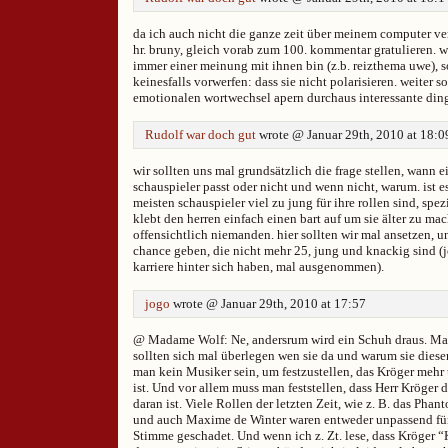
da ich auch nicht die ganze zeit über meinem computer ve
hr. bruny, gleich vorab zum 100. kommentar gratulieren. 
immer einer meinung mit ihnen bin (z.b. reizthema uwe), 
keinesfalls vorwerfen: dass sie nicht polarisieren. weiter so
emotionalen wortwechsel apern durchaus interessante ding
Rudolf war doch gut
wrote @ Januar 29th, 2010 at 18:0
wir sollten uns mal grundsätzlich die frage stellen, wann e
schauspieler passt oder nicht und wenn nicht, warum. ist es
meisten schauspieler viel zu jung für ihre rollen sind, spe
klebt den herren einfach einen bart auf um sie älter zu mac
offensichtlich niemanden. hier sollten wir mal ansetzen, 
chance geben, die nicht mehr 25, jung und knackig sind (j
karriere hinter sich haben, mal ausgenommen).
jogo
wrote @ Januar 29th, 2010 at 17:57
@ Madame Wolf: Ne, andersrum wird ein Schuh draus. M
sollten sich mal überlegen wen sie da und warum sie die
man kein Musiker sein, um festzustellen, das Kröger mehr
ist. Und vor allem muss man feststellen, dass Herr Kröger 
daran ist. Viele Rollen der letzten Zeit, wie z. B. das Pha
und auch Maxime de Winter waren entweder unpassend für
Stimme geschadet. Und wenn ich z. Zt. lese, dass Kröger “K