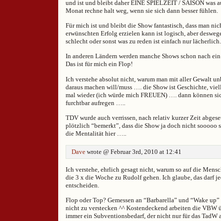
und ist und bleibt daher EINE SPIELZEIT / SAISON was a
Monat rechne halt weg, wenn sie sich dann besser fühlen.
Für mich ist und bleibt die Show fantastisch, dass man ni
erwünschten Erfolg erzielen kann ist logisch, aber deswe
schlecht oder sonst was zu reden ist einfach nur lächerlich.
In anderen Ländern werden manche Shows schon nach ein
Das ist für mich ein Flop!
Ich verstehe absolut nicht, warum man mit aller Gewalt u
daraus machen will/muss …. die Show ist Geschichte, viel
mal wieder (ich würde mich FREUEN) …. dann können sich
furchtbar aufregen …..
TDV wurde auch verrissen, nach relativ kurzer Zeit abges
plötzlich “bemerkt”, dass die Show ja doch nicht sooooo sc
die Mentalität hier …..
Dave
wrote @ Februar 3rd, 2010 at 12:41
Ich verstehe, ehrlich gesagt nicht, warum so auf die Mens
die 3 x die Woche zu Rudolf gehen. Ich glaube, das darf je
entscheiden.
Flop oder Top? Gemessen an “Barbarella” und “Wake up” 
nicht zu verstecken ^^ Kostendeckend arbeiten die VBW üb
immer ein Subventionsbedarf, der nicht nur für das TadW a