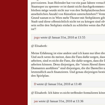
provozieren. Ioan Holender hat vor ein paar Jahren versuc
Staatsoper zu sprerren- er ist damit nicht durchgekommen d
bleiben möge wurde nicht nur von den Stehplatzbesucher
ansehnlichen Anzahl von Künstlern unterschrieben!! Vermu
Grund warum es in Wien mehr Theater mit Stehplätzen gibt
Stadt und diese offensichtlich nicht tot zu kriegen sind o
sein sollte den Stehplatz einfach zu schleifen wenn das P
ist!!
jogo
wrote @ Januar 31st, 2010 at 13:55
@ Elisabeth:
Meine Erfahrung ist eine andere und ich kann nur über di
Und auch wenn du meinst, dass die Fans dafür sorgen, dass
arbeiten, sind es nicht die Fans, die dafür sorgen, dass die
arbeiten können. Denn diejenigen, die “einen Abend ihren
Diamanten ausführen” sind diejenigen, die die Darsteller 
letztendlich auch finanzieren. Und genau diejenigen best
den Spielplan.
D
wrote @ Januar 31st, 2010 at 13:49
@ Elisabeth: Ich hätte es nicht treffender formulieren kön
jan
wrote @ Januar 31st, 2010 at 13:36