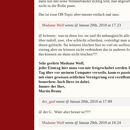
dann tun mir seine Stimmebänder richtig leid, mal abgeseh
nicht in die Rolle passt.
Das ist zwar Off-Topic aber musste einfach mal raus.
Madame Wolf
wrote @ Januar 29th, 2010 at 17:23
@ hr.bruny: was ist denn los. sie und ihr anhang(nicht alle
über rudolf, uwe, vbw schlecht schreiben, verteidigt man 
ihnen gelöscht. Sie können löschen hier so viel sie wollen
eintrag aber sie können nicht verhindern das in anderen f
das können sie dann nicht löschen!!!!
Sehr geehrte Madame Wolf,
jeder Eintrag hier muss von mir freigeschaltet werden. 
Tag über vor meinem Computer verweile, kann es passie
mit einer gewissen zeitlichen Verzögerung erst veröffent
bemerken: Auch Ihrer ist dabei.
Immer der Ihre,
Martin Bruny
der_graf
wrote @ Januar 29th, 2010 at 17:09
@ der G.: Wäre aber besser so!!!!!
Madame Wolf
wrote @ Januar 29th, 2010 at 16:24