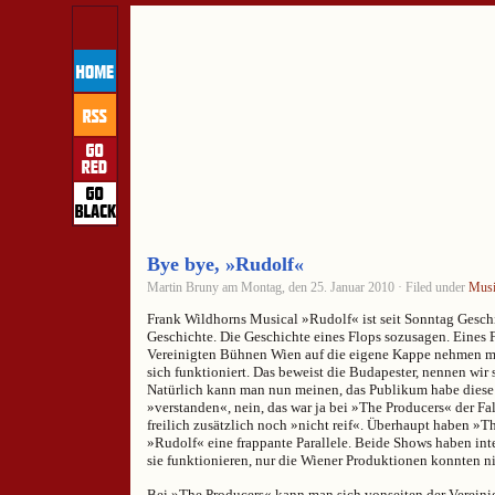
Bye bye, »Rudolf«
Martin Bruny am Montag, den 25. Januar 2010 · Filed under
Musi
Frank Wildhorns Musical »Rudolf« ist seit Sonntag Gesch
Geschichte. Die Geschichte eines Flops sozusagen. Eines F
Vereinigten Bühnen Wien auf die eigene Kappe nehmen m
sich funktioniert. Das beweist die Budapester, nennen wir 
Natürlich kann man nun meinen, das Publikum habe diese 
»verstanden«, nein, das war ja bei »The Producers« der Fa
freilich zusätzlich noch »nicht reif«. Überhaupt haben »
»Rudolf« eine frappante Parallele. Beide Shows haben int
sie funktionieren, nur die Wiener Produktionen konnten n
Bei »The Producers« kann man sich vonseiten der Verein