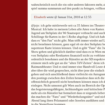
wahrscheinlich noch die ein oder anderen faktoren mehr, ab
spiel summa summarum auf den punkt zu bringen, vollk
Elisabeth
wrote @ Januar 31st, 2010 at 12:55
@jojo: ich gehe mittlerweile seit ca 35 Jahren ins Theater
Musical. Ich habe in meinem Leben alle Arten von Karten 
Jugend am Stehplatz der Wr Staatsoper verbracht und auch 
Schillinge für Karten in der 1.Reihe abgelegt. Und ich ha
dass es “den Fan” nicht gibt. Man trifft immer wieder auf L
nicht benehmen können, ganz egal ob sie den Stehplatz be
superteure Karte leisten können. Und es gibt “Fans” die 3
Show gehen und glücklich darüber sind dass es in Wien mö
von Stehplatz oder Restkarten finanziell nicht zu verblut
ordentlich benehmen und die Künstler an der SD respektvo
erinnere mich sehr gut an die “alten TdV-Zeiten” denn ic
Raimundtheater. Und es sind immer eine Handvoll Leute di
aber über die wird gesprochen, nicht über jene die einfach
gehen und sich anschließend dann vielleicht ein Autogra
den postings zwischen den Zeilen herauslese dass sich di
offensichtlich generell nicht benehmen können muss ich d
einlegen. Nicht umsonst gilt Wien auch im Bereich der Op
das begeisterungsfähigste, fachkundigste und kritischste
mehr als ein Künstler hat formuliert dass er nirgends lieber
das machen die “Fans” und “Wiederholungstäter” und nich
Abend lang ihren Pelzmantel oder Juwelen ausführen und 
in die Vorstellung kommen.