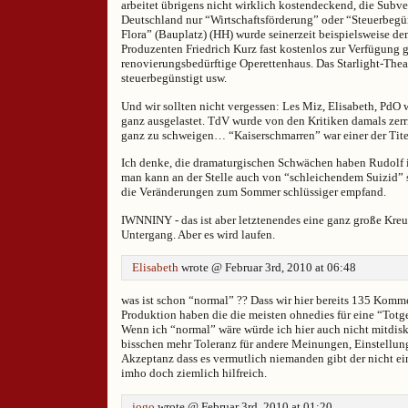
arbeitet übrigens nicht wirklich kostendeckend, die Subv
Deutschland nur “Wirtschaftsförderung” oder “Steuerbeg
Flora” (Bauplatz) (HH) wurde seinerzeit beispielsweise 
Produzenten Friedrich Kurz fast kostenlos zur Verfügung ge
renovierungsbedürftige Operettenhaus. Das Starlight-Theat
steuerbegünstigt usw.
Und wir sollten nicht vergessen: Les Miz, Elisabeth, PdO
ganz ausgelastet. TdV wurde von den Kritiken damals zer
ganz zu schweigen… “Kaiserschmarren” war einer der Tite
Ich denke, die dramaturgischen Schwächen haben Rudolf i
man kann an der Stelle auch von “schleichendem Suizid
die Veränderungen zum Sommer schlüssiger empfand.
IWNNINY - das ist aber letztenendes eine ganz große Kreuz
Untergang. Aber es wird laufen.
Elisabeth
wrote @ Februar 3rd, 2010 at 06:48
was ist schon “normal” ?? Dass wir hier bereits 135 Komme
Produktion haben die die meisten ohnedies für eine “Totg
Wenn ich “normal” wäre würde ich hier auch nicht mitdisk
bisschen mehr Toleranz für andere Meinungen, Einstellu
Akzeptanz dass es vermutlich niemanden gibt der nicht ei
imho doch ziemlich hilfreich.
jogo
wrote @ Februar 3rd, 2010 at 01:20