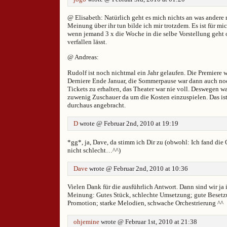
@ Elisabeth: Natürlich geht es mich nichts an was andere
Meinung über ihr tun bilde ich mir trotzdem. Es ist für mi
wenn jemand 3 x die Woche in die selbe Vorstellung geht 
verfallen lässt.
@ Andreas:
Rudolf ist noch nichtmal ein Jahr gelaufen. Die Premiere w
Derniere Ende Januar, die Sommerpause war dann auch noc
Tickets zu erhalten, das Theater war nie voll. Deswegen wa
zuwenig Zuschauer da um die Kosten einzuspielen. Das ist
durchaus angebracht.
D
wrote @ Februar 2nd, 2010 at 19:19
*gg*, ja, Dave, da stimm ich Dir zu (obwohl: Ich fand die
nicht schlecht…^^)
Dave
wrote @ Februar 2nd, 2010 at 10:36
Vielen Dank für die ausführlich Antwort. Dann sind wir ja 
Meinung: Gutes Stück, schlechte Umsetzung; gute Besetz
Promotion; starke Melodien, schwache Orchestrierung ^^
ohjemine
wrote @ Februar 1st, 2010 at 21:38