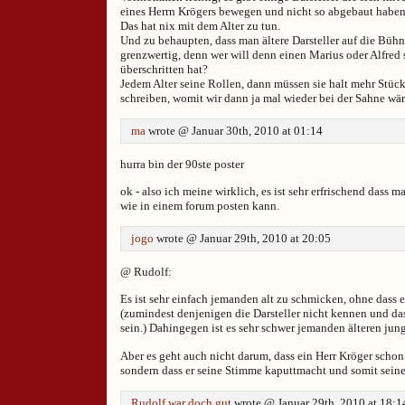
eines Herrn Krögers bewegen und nicht so abgebaut haben,
Das hat nix mit dem Alter zu tun.
Und zu behaupten, dass man ältere Darsteller auf die Bühn
grenzwertig, denn wer will denn einen Marius oder Alfred s
überschritten hat?
Jedem Alter seine Rollen, dann müssen sie halt mehr Stück
schreiben, womit wir dann ja mal wieder bei der Sahne wä
ma
wrote @ Januar 30th, 2010 at 01:14
hurra bin der 90ste poster
ok - also ich meine wirklich, es ist sehr erfrischend dass 
wie in einem forum posten kann.
jogo
wrote @ Januar 29th, 2010 at 20:05
@ Rudolf:
Es ist sehr einfach jemanden alt zu schmicken, ohne dass e
(zumindest denjenigen die Darsteller nicht kennen und da
sein.) Dahingegen ist es sehr schwer jemanden älteren ju
Aber es geht auch nicht darum, dass ein Herr Kröger schon j
sondern dass er seine Stimme kaputtmacht und somit seine K
Rudolf war doch gut
wrote @ Januar 29th, 2010 at 18:1