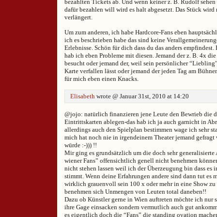
bezahlten Tickets ab. Und wenn keiner z. B. Rudolf sehen
dafür bezahlen will wird es halt abgesetzt. Das Stück wird 
verlängert.
Um zum anderen, ich habe Hardcore-Fans eben hauptsäch
ich es beschrieben habe das sind keine Verallgemeinerun
Erlebnisse. Schön für dich dass du das anders empfindest.
hab ich eben Probleme mit diesen. Jemand der z. B. 4x di
besucht oder jemand der, weil sein persönlicher “Liebling”
Karte verfallen lässt oder jemand der jeden Tag am Bühnent
für mich eben einen Knacks.
Elisabeth
wrote @ Januar 31st, 2010 at 14:20
@jojo: natürlich finanzieren jene Leute den Bewrieb die d
Eintrittskarten ablegen-das hab ich ja auch garnicht in Abr
allerdings auch den Spielplan bestimmen wage ich sehr st
mich hat noch nie in irgendeinem Theater jemand gefragt 
würde :-))) !!
Mir ging es grundsätzlich um die doch sehr generalisierte 
wiener Fans” offensichtlich genell nicht benehmen können
nicht stehen lassen weil ich der Überzeugung bin dass es i
stimmt. Wenn deine Erfahrungen andere sind dann tut es mi
wirklich grauenvoll sein 100 x oder mehr in eine Show z
benehmen sich Unmengen von Leuten total daneben!!
Dazu ob Künstler gerne in Wien auftreten möchte ich nur sa
ihre Gage einsacken sondern vermutlich auch gut ankomm
es eigentlich doch die “Fans” die standing ovation mache