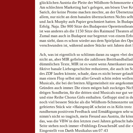
glücklichen Austria die Pleite der Wildhorn-Schmonzette 
Am schlechten Marketing hat’s gelegen, am bösen Uwe Kr
Sarich, der keine Promo machen mochte, an der Übersetzun
allem, nur nicht an dem banalen überzuckerten Nichts sel
und Jack Murphy aufs Papier geschmiert hatten. In Budapes
Erfolg. Naja. Die 900 Sitze des Budapester Operettentheate
ist was anderes als die 1150 Sitze des Raimund Theaters al
Zumal man auch in Budapest nur begrenzt von einem Erfo
man sieht, dass es schon wieder aus dem Spielplan des Ope
verschwunden ist, während andere Stücke seit Jahren dort 
Ach, was ist eigentlich so schlimm daran zu sagen «bei de
nicht an, aber MIR gefielen die zahllosen Breitbandballade
dümmlichen Texte, MIR ist es wurst wenn Amerikaner unse
fiktive banale Liebesgeschichte reduzieren, die auch im
des ZDF laufen könnte, schade, dass es nicht besser gelauf
man einen Flop selbst mit aller Gewalt schön reden wolle
Musicals, die bei der breiten Allgemeinheit nie angekomm
Gründen auch immer. Die einen mögen halt zuckriges Nic
drögen Sondheim, für die dritten sind Musicals nur gut wen
und eine Reihe Chorus Girls enthalten. Gefloppt sind in d
noch viel bessere Stücke als die Wildhorn-Schmonzette und
gefeiertes Stück wie «Hairsprayâ€ scheint es in Köln trotz
rundherum positivem Feedback und Ermäßigungen sehr sc
nimm’s nicht so tragisch, mein Freund aus Austria, ihr könn
das, was die VBW in den letzten zwei Jahren gebracht hab
Seite stehen noch immer «Frühlings Erwachenâ€ und die «
Eingestellt von Darth Musikalus um 07:43