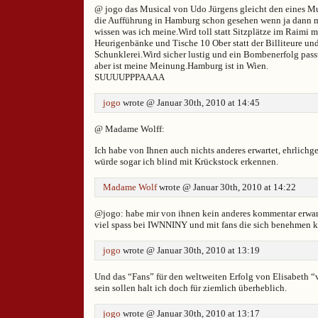
@ jogo das Musical von Udo Jürgens gleicht den eines Mu
die Aufführung in Hamburg schon gesehen wenn ja dann m
wissen was ich meine.Wird toll statt Sitzplätze im Raimi 
Heurigenbänke und Tische 10 Ober statt der Billiteure und
Schunklerei.Wird sicher lustig und ein Bombenerfolg passt 
aber ist meine Meinung.Hamburg ist in Wien.
SUUUUPPPAAAA
jogo
wrote @ Januar 30th, 2010 at 14:45
@ Madame Wolff:
Ich habe von Ihnen auch nichts anderes erwartet, ehrlichg
würde sogar ich blind mit Krückstock erkennen.
Madame Wolf
wrote @ Januar 30th, 2010 at 14:22
@jogo: habe mir von ihnen kein anderes kommentar erwar
viel spass bei IWNNINY und mit fans die sich benehmen 
jogo
wrote @ Januar 30th, 2010 at 13:19
Und das “Fans” für den weltweiten Erfolg von Elisabeth 
sein sollen halt ich doch für ziemlich überheblich.
jogo
wrote @ Januar 30th, 2010 at 13:17