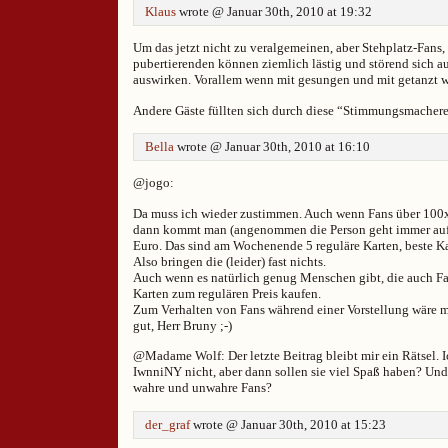
Klaus
wrote @ Januar 30th, 2010 at 19:32
Um das jetzt nicht zu veralgemeinen, aber Stehplatz-Fans,
pubertierenden können ziemlich lästig und störend sich au
auswirken. Vorallem wenn mit gesungen und mit getanzt w
Andere Gäste füllten sich durch diese “Stimmungsmacherei
Bella
wrote @ Januar 30th, 2010 at 16:10
@jogo:
Da muss ich wieder zustimmen. Auch wenn Fans über 100
dann kommt man (angenommen die Person geht immer auf 
Euro. Das sind am Wochenende 5 reguläre Karten, beste Ka
Also bringen die (leider) fast nichts.
Auch wenn es natürlich genug Menschen gibt, die auch Fa
Karten zum regulären Preis kaufen.
Zum Verhalten von Fans während einer Vorstellung wäre m
gut, Herr Bruny ;-)
@Madame Wolf: Der letzte Beitrag bleibt mir ein Rätsel. 
IwnniNY nicht, aber dann sollen sie viel Spaß haben? Und
wahre und unwahre Fans?
der_graf
wrote @ Januar 30th, 2010 at 15:23