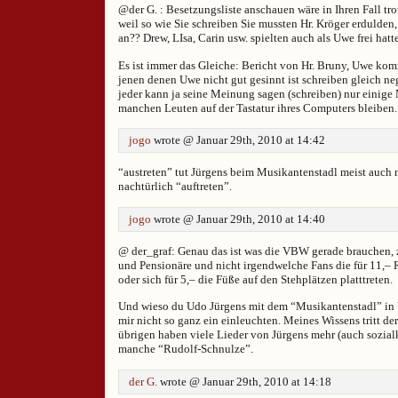
@der G. : Besetzungsliste anschauen wäre in Ihren Fall tr
weil so wie Sie schreiben Sie mussten Hr. Kröger erdulden,
an?? Drew, LIsa, Carin usw. spielten auch als Uwe frei hatte
Es ist immer das Gleiche: Bericht von Hr. Bruny, Uwe kom
jenen denen Uwe nicht gut gesinnt ist schreiben gleich neg
jeder kann ja seine Meinung sagen (schreiben) nur einige
manchen Leuten auf der Tastatur ihres Computers bleiben.
jogo
wrote @ Januar 29th, 2010 at 14:42
“austreten” tut Jürgens beim Musikantenstadl meist auch n
nachtürlich “auftreten”.
jogo
wrote @ Januar 29th, 2010 at 14:40
@ der_graf: Genau das ist was die VBW gerade brauchen, 
und Pensionäre und nicht irgendwelche Fans die für 11,– 
oder sich für 5,– die Füße auf den Stehplätzen platttreten.
Und wieso du Udo Jürgens mit dem “Musikantenstadl” in
mir nicht so ganz ein einleuchten. Meines Wissens tritt der 
übrigen haben viele Lieder von Jürgens mehr (auch sozialk
manche “Rudolf-Schnulze”.
der G.
wrote @ Januar 29th, 2010 at 14:18