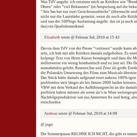
Was TdV angeht: ich entsinne mich an Kritiken wie “Bomb
Ohren” oder “viel Bekanntes” (in Anspielung auf die bek
“Aris Sas hat nur zwei Gesichtsausdrücke” (überrascht un
nicht nur die Lautstärke gemeint, wenn du noch alle Kritike
und was die 100%ige Auslastung angeht: das ist ja auch n
das) ein Qualitätsmerkmal.
Elisabeth
wrote @ Februar 3rd, 2010 at 15:43
Davon dass TdV von der Presse “verrissen” wurde kann ab
sein, ich hab mir alle Kritiken damals aufgehoben. Es wurd
holprige Text von Herrn Kunze bemängelt und dass die Mu
stellenweise ein wenig bombastisch und zu laut sei. Die D
ausnahmslos gelobt, Kranner,Sas und Zenz als große Entd
die Polanskis Umsetzung des Films zum Musicals überwi
Das Stück hätte damals aufgrund einer nahezu 100%-igen
problemlos weit länger als bis Jänner 2000 laufen können,
VBW mit dem Verkauf der Aufführungsrecht an die damalig
profitiert haben müssen als wenn sie’s in Wien weitergespie
Nachfolgeproduktion war aus Amstetten fix und fertig, als
entschieden.
Andreas
wrote @ Februar 3rd, 2010 at 14:09
@ jogo
Die Sommerpause RECHNE ICH NICHT, die gibt es immer 