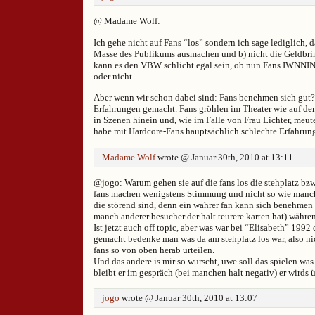
@ Madame Wolf:
Ich gehe nicht auf Fans “los” sondern ich sage lediglich, d
Masse des Publikums ausmachen und b) nicht die Geldbrin
kann es den VBW schlicht egal sein, ob nun Fans IWNN
oder nicht.
Aber wenn wir schon dabei sind: Fans benehmen sich gut?
Erfahrungen gemacht. Fans gröhlen im Theater wie auf de
in Szenen hinein und, wie im Falle von Frau Lichter, meut
habe mit Hardcore-Fans hauptsächlich schlechte Erfahrun
Madame Wolf
wrote @ Januar 30th, 2010 at 13:11
@jogo: Warum gehen sie auf die fans los die stehplatz bzw
fans machen wenigstens Stimmung und nicht so wie manch
die störend sind, denn ein wahrer fan kann sich benehmen 
manch anderer besucher der halt teurere karten hat) währen
Ist jetzt auch off topic, aber was war bei “Elisabeth” 1992
gemacht bedenke man was da am stehplatz los war, also nic
fans so von oben herab urteilen.
Und das andere is mir so wurscht, uwe soll das spielen was
bleibt er im gespräch (bei manchen halt negativ) er wirds 
jogo
wrote @ Januar 30th, 2010 at 13:07