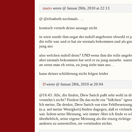
mario
wrote @ Januar 28th, 2010 at 22:13
@ @elisabeth nochmals…..
komisch versteh deine aussage nicht
in wien wurde ihm sogar der rudolf angeboten obwohl er ja
die rolle war. und er hat sie niemals bekommen und als gr
jung aus
also welchen rudolf denn? UND wenn ihm die rolle angebo
aber niemals bekommen hat weil er zu jung aussehe. warum
an wenn man eh weiss, zu jung sieht man aus…
kann deiner schilderung nicht folgen leider
D
wrote @ Januar 28th, 2010 at 20:04
@16.43: Alle, die finden, Drew Sarich paßt sehr wohl in di
verstehn’s nicht? Findest Du das nicht ein “bißchen” ignor
Ich meine, Du denkst, Drew Sarich war eine Fehlbesetzung
(u.a. auf meine Wenigkeit) finden dagegen, daß er vielmeh
war. Jedem seine Meinung, wie immer. Aber ich finde es s
überheblich, seine eigene Meinung als die einzig richtige
anderen zu unterstellen, sie verstünden nichts.