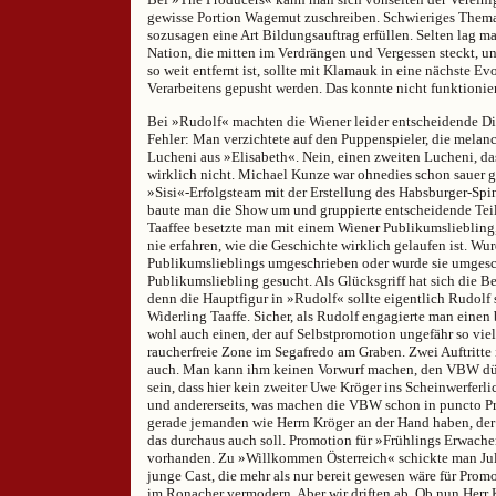
gewisse Portion Wagemut zuschreiben. Schwieriges Thema
sozusagen eine Art Bildungsauftrag erfüllen. Selten lag m
Nation, die mitten im Verdrängen und Vergessen steckt, 
so weit entfernt ist, sollte mit Klamauk in eine nächste Ev
Verarbeitens gepusht werden. Das konnte nicht funktionie
Bei »Rudolf« machten die Wiener leider entscheidende Din
Fehler: Man verzichtete auf den Puppenspieler, die melan
Lucheni aus »Elisabeth«. Nein, einen zweiten Lucheni, d
wirklich nicht. Michael Kunze war ohnedies schon sauer g
»Sisi«-Erfolgsteam mit der Erstellung des Habsburger-Spin
baute man die Show um und gruppierte entscheidende Teil
Taaffee besetzte man mit einem Wiener Publikumsliebling
nie erfahren, wie die Geschichte wirklich gelaufen ist. W
Publikumslieblings umgeschrieben oder wurde sie umgesc
Publikumsliebling gesucht. Als Glücksgriff hat sich die B
denn die Hauptfigur in »Rudolf« sollte eigentlich Rudolf 
Widerling Taaffe. Sicher, als Rudolf engagierte man einen
wohl auch einen, der auf Selbstpromotion ungefähr so viel
raucherfreie Zone im Segafredo am Graben. Zwei Auftritte
auch. Man kann ihm keinen Vorwurf machen, den VBW dü
sein, dass hier kein zweiter Uwe Kröger ins Scheinwerferl
und andererseits, was machen die VBW schon in puncto Pr
gerade jemanden wie Herrn Kröger an der Hand haben, der 
das durchaus auch soll. Promotion für »Frühlings Erwache
vorhanden. Zu »Willkommen Österreich« schickte man Jul
junge Cast, die mehr als nur bereit gewesen wäre für Promo
im Ronacher vermodern. Aber wir driften ab. Ob nun Herr