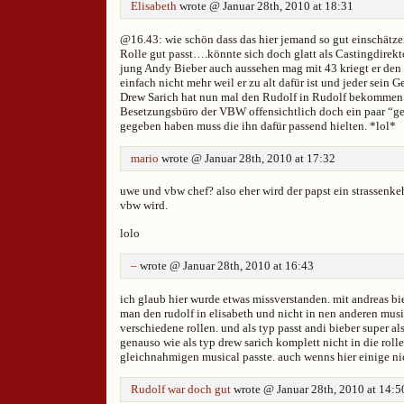
Elisabeth
wrote @ Januar 28th, 2010 at 18:31
@16.43: wie schön dass das hier jemand so gut einschätze
Rolle gut passt….könnte sich doch glatt als Castingdirek
jung Andy Bieber auch aussehen mag mit 43 kriegt er den 
einfach nicht mehr weil er zu alt dafür ist und jeder sein
Drew Sarich hat nun mal den Rudolf in Rudolf bekommen 
Besetzungsbüro der VBW offensichtlich doch ein paar “ge
gegeben haben muss die ihn dafür passend hielten. *lol*
mario
wrote @ Januar 28th, 2010 at 17:32
uwe und vbw chef? also eher wird der papst ein strassenkeh
vbw wird.
lolo
–
wrote @ Januar 28th, 2010 at 16:43
ich glaub hier wurde etwas missverstanden. mit andreas bi
man den rudolf in elisabeth und nicht in nen anderen musi
verschiedene rollen. und als typ passt andi bieber super als
genauso wie als typ drew sarich komplett nicht in die roll
gleichnahmigen musical passte. auch wenns hier einige ni
Rudolf war doch gut
wrote @ Januar 28th, 2010 at 14:5