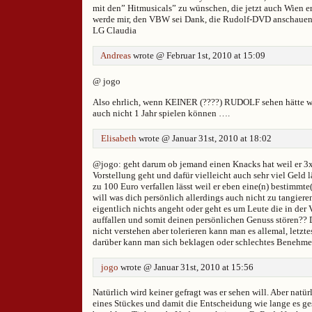
mit den” Hitmusicals” zu wünschen, die jetzt auch Wien e
werde mir, den VBW sei Dank, die Rudolf-DVD anschauen. 
LG Claudia
Andreas
wrote @ Februar 1st, 2010 at 15:09
@ jogo
Also ehrlich, wenn KEINER (????) RUDOLF sehen hätte wo
auch nicht 1 Jahr spielen können ….
Elisabeth
wrote @ Januar 31st, 2010 at 18:02
@jogo: geht darum ob jemand einen Knacks hat weil er 3x
Vorstellung geht und dafür vielleicht auch sehr viel Geld l
zu 100 Euro verfallen lässt weil er eben eine(n) bestimmte(
will was dich persönlich allerdings auch nicht zu tangiere
eigentlich nichts angeht oder geht es um Leute die in der 
auffallen und somit deinen persönlichen Genuss stören?? D
nicht verstehen aber tolerieren kann man es allemal, letzte
darüber kann man sich beklagen oder schlechtes Benehme
jogo
wrote @ Januar 31st, 2010 at 15:56
Natürlich wird keiner gefragt was er sehen will. Aber natür
eines Stückes und damit die Entscheidung wie lange es ge