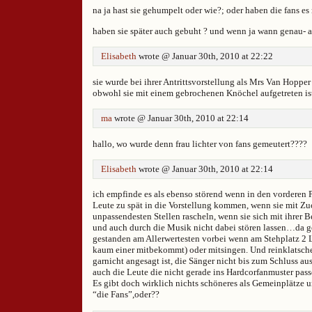
na ja hast sie gehumpelt oder wie?; oder haben die fans es
haben sie später auch gebuht ? und wenn ja wann genau- 
Elisabeth
wrote @ Januar 30th, 2010 at 22:22
sie wurde bei ihrer Antrittsvorstellung als Mrs Van Hoppe
obwohl sie mit einem gebrochenen Knöchel aufgetreten is
ma
wrote @ Januar 30th, 2010 at 22:14
hallo, wo wurde denn frau lichter von fans gemeutert????
Elisabeth
wrote @ Januar 30th, 2010 at 22:14
ich empfinde es als ebenso störend wenn in den vorderen 
Leute zu spät in die Vorstellung kommen, wenn sie mit Zu
unpassendesten Stellen rascheln, wenn sie sich mit ihrer 
und auch durch die Musik nicht dabei stören lassen…da ge
gestanden am Allerwertesten vorbei wenn am Stehplatz 2 
kaum einer mitbekommt) oder mitsingen. Und reinklatsche
garnicht angesagt ist, die Sänger nicht bis zum Schluss au
auch die Leute die nicht gerade ins Hardcorfanmuster pass
Es gibt doch wirklich nichts schöneres als Gemeinplätze u
“die Fans”,oder??