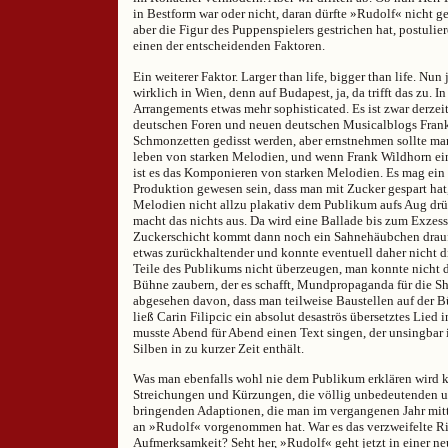
in Bestform war oder nicht, daran dürfte »Rudolf« nicht ge
aber die Figur des Puppenspielers gestrichen hat, postulier
einen der entscheidenden Faktoren.
Ein weiterer Faktor. Larger than life, bigger than life. Nun 
wirklich in Wien, denn auf Budapest, ja, da trifft das zu. 
Arrangements etwas mehr sophisticated. Es ist zwar derzei
deutschen Foren und neuen deutschen Musicalblogs Fran
Schmonzetten gedisst werden, aber ernstnehmen sollte man
leben von starken Melodien, und wenn Frank Wildhorn ein
ist es das Komponieren von starken Melodien. Es mag ein 
Produktion gewesen sein, dass man mit Zucker gespart hat
Melodien nicht allzu plakativ dem Publikum aufs Aug dr
macht das nichts aus. Da wird eine Ballade bis zum Exzess
Zuckerschicht kommt dann noch ein Sahnehäubchen drauf.
etwas zurückhaltender und konnte eventuell daher nicht d
Teile des Publikums nicht überzeugen, man konnte nicht
Bühne zaubern, der es schafft, Mundpropaganda für die S
abgesehen davon, dass man teilweise Baustellen auf der B
ließ Carin Filipcic ein absolut desaströs übersetztes Lied i
musste Abend für Abend einen Text singen, der unsingbar is
Silben in zu kurzer Zeit enthält.
Was man ebenfalls wohl nie dem Publikum erklären wird k
Streichungen und Kürzungen, die völlig unbedeutenden u
bringenden Adaptionen, die man im vergangenen Jahr mitt
an »Rudolf« vorgenommen hat. War es das verzweifelte 
Aufmerksamkeit? Seht her, »Rudolf« geht jetzt in einer ne